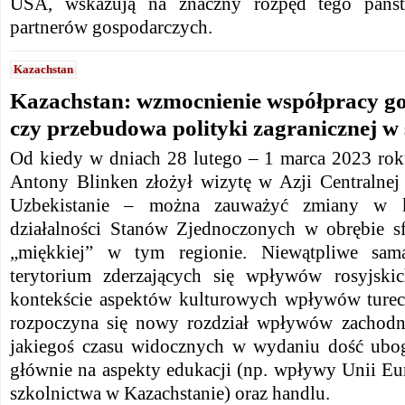
USA, wskazują na znaczny rozpęd tego pańs
partnerów gospodarczych.
Kazachstan
Kazachstan: wzmocnienie współpracy g
czy przebudowa polityki zagranicznej w
Od kiedy w dniach 28 lutego – 1 marca 2023 ro
Antony Blinken złożył wizytę w Azji Centralnej
Uzbekistanie – można zauważyć zmiany w ko
działalności Stanów Zjednoczonych w obrębie sf
„miękkiej” w tym regionie. Niewątpliwe sama
terytorium zderzających się wpływów rosyjski
kontekście aspektów kulturowych wpływów turec
rozpoczyna się nowy rozdział wpływów zachodni
jakiegoś czasu widocznych w wydaniu dość ub
głównie na aspekty edukacji (np. wpływy Unii Eu
szkolnictwa w Kazachstanie) oraz handlu.