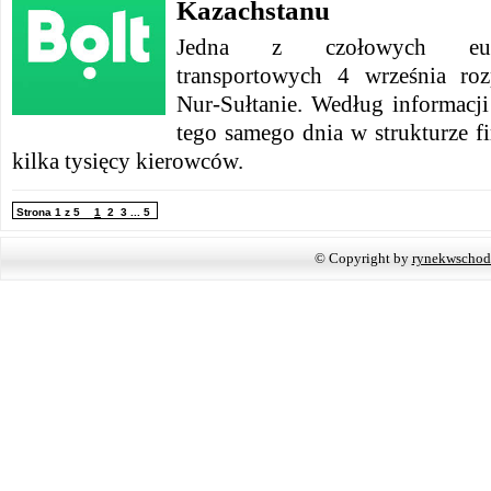
Kazachstanu
Jedna z czołowych euro
transportowych 4 września roz
Nur-Sułtanie. Według informacji
tego samego dnia w strukturze fi
kilka tysięcy kierowców.
Strona 1 z 5
1
2
3
...
5
© Copyright by
rynekwschod