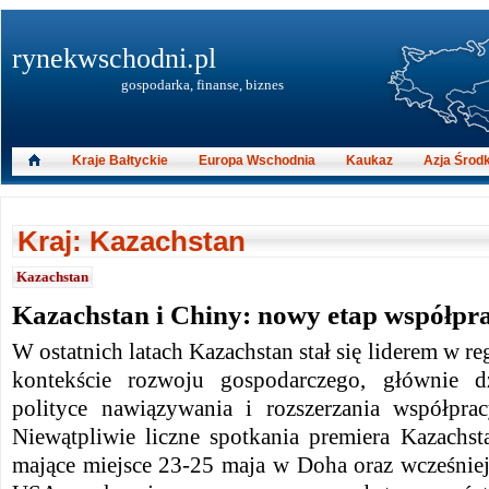
rynekwschodni.pl
gospodarka, finanse, biznes
Kraje Bałtyckie
Europa Wschodnia
Kaukaz
Azja Środ
Kraj: Kazachstan
Kazachstan
Kazachstan i Chiny: nowy etap współpr
W ostatnich latach Kazachstan stał się liderem w re
kontekście rozwoju gospodarczego, głównie d
polityce nawiązywania i rozszerzania współprac
Niewątpliwie liczne spotkania premiera Kazachs
mające miejsce 23-25 maja w Doha oraz wcześniej