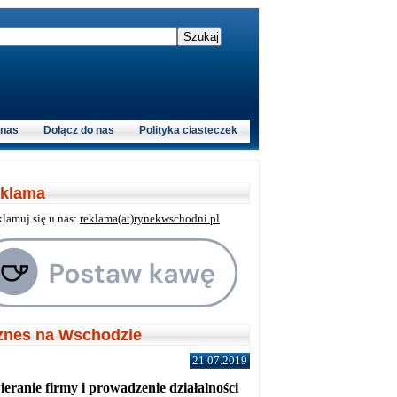
 nas
Dołącz do nas
Polityka ciasteczek
klama
klamuj się u nas:
reklama(at)rynekwschodni.pl
znes na Wschodzie
21.07.2019
eranie firmy i prowadzenie działalności