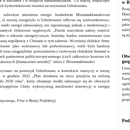
h w Bucharze i w wilajecie kaszkadaryjskim. Co więcej, rozpoczęto
w R
h hydroelektrowni również na terytorium Uzbekistanu.
Rosj
Dla
 z uzbeckim ministrem energii Jurabekiem Mirzamakhmudovem
zare
, iż rozwój energetyki w Uzbekistanie odbywa się wielowektorowo,
jaki
siatki energii odnawialnej, nie zapominając jednak o modernizacji i
należ
z samych elektrowni węglowych. „Przede wszystkim należy zwrócić
są je
in w sektorze energetycznym. Jesteśmy bardzo zainteresowani tym
aszą współpracę z Chinami w tym zakresie. Wcześniej chińskie firmy
głównie jako wykonawcy lub podwykonawcy, wiele było bardziej
 teraz osiągnęliśmy porozumienia z czołowymi chińskimi firmami w
Otwa
dach partnerstwa publiczno-prywatnego (czyli całkowicie kosztem ich
gos
wiatrowych [tłumaczenie autorki]”- mówi J. Mirzamakhmudov.
Litw
ywano na potencjał Uzbekistanu w kontekście tranzycji w stronę
warun
y w grudniu 2022 „Plan działania na rzecz przejścia na zieloną
Euro
 do 2030 roku”, który obejmuje środki odnoszące się do obecnych
ogól
ewątpliwie Chiny wykorzystują możliwości inwestycji w energię
rynk
spr
gosp
ycznego, Filia w Białej Podlskiej)
Pod