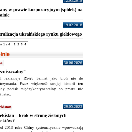
12.03.2018
any w prawie korporacyjnym (spółek) na
ainie
19.02.2018
eralizacja ukraińskiego rynku giełdowego
na 1 z 4
1
2
3
4
inie
30.06.2026
ja
ezniszczalny”
l reklamuje RS-28 Sarmat jako broń nie do
trzymania. Przez większość swojej historii ten
żny pocisk międzykontynentalny po prostu nie
ł latać.
29.05.2023
ekistan
ekistan – krok w stronę zielonych
jektów?
od 2013 roku Chiny systematycznie wprowadzają