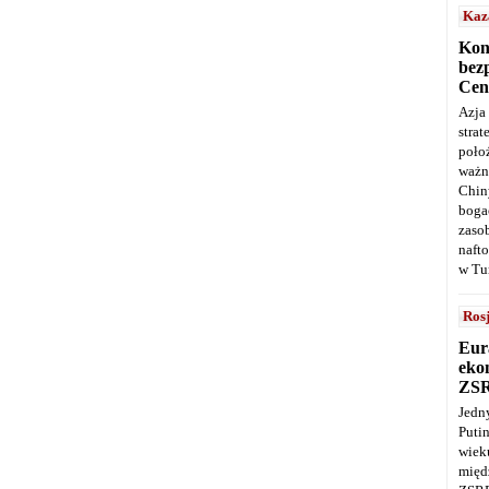
Kaz
Kon
bez
Cen
Azja
stra
poło
ważn
Chin
boga
zaso
naft
w Tu
Ros
Eur
ekon
ZS
Jedn
Puti
wie
międ