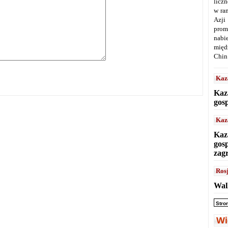
licz
w ra
Azji
prom
nabi
międ
Chin
Kaz
Kaz
gos
Kaz
Kaz
gos
zag
Ros
Wal
Stro
Wi