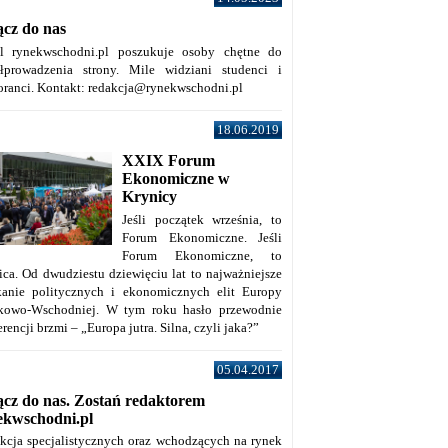
ącz do nas
al rynekwschodni.pl poszukuje osoby chętne do
łprowadzenia strony. Mile widziani studenci i
oranci. Kontakt: redakcja@rynekwschodni.pl
18.06.2019
XXIX Forum
Ekonomiczne w
Krynicy
Jeśli początek września, to
Forum Ekonomiczne. Jeśli
Forum Ekonomiczne, to
ica. Od dwudziestu dziewięciu lat to najważniejsze
kanie politycznych i ekonomicznych elit Europy
kowo-Wschodniej. W tym roku hasło przewodnie
rencji brzmi – „Europa jutra. Silna, czyli jaka?”
05.04.2017
ącz do nas. Zostań redaktorem
ekwschodni.pl
kcja specjalistycznych oraz wchodzących na rynek