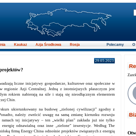
nia
Kaukaz
Azja Środkowa
Rosja
Polecamy
O
29.05.2023
Re
 projektów?
Zare
adzają liczne inicjatywy gospodarcze, kulturowe oraz społeczne w
egionie Azji Centralnej. Jedną z istotniejszych płaszczyzn jest
dym rokiem nabierają na sile i stają się nieodłącznym elementem
czej Chin.
yskurs ukierunkowany na budowę „zielonej cywilizacji” zgodny z
Bi
 Ponadto, należy zwrócić uwagę na samą zmianę kierunku rozwoju
ramach tej inicjatywy – ten „wielki plan” zakłada już nie tylko
ż energię odnawialną oraz inne „zielone” inwestycje. Według The
ińską firmą Energy China odnośnie projektów związanych z energią
Otwi