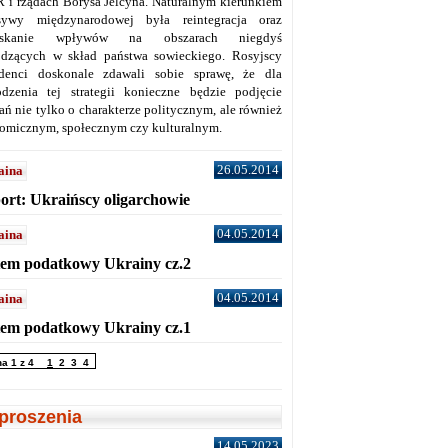
 i rządach Borysa Jelcyna. Naturalnym kierunkiem
sywy międzynarodowej była reintegracja oraz
yskanie wpływów na obszarach niegdyś
dzących w skład państwa sowieckiego. Rosyjscy
denci doskonale zdawali sobie sprawę, że dla
dzenia tej strategii konieczne będzie podjęcie
ań nie tylko o charakterze politycznym, ale również
omicznym, społecznym czy kulturalnym.
26.05.2014
aina
ort: Ukraińscy oligarchowie
04.05.2014
aina
tem podatkowy Ukrainy cz.2
04.05.2014
aina
tem podatkowy Ukrainy cz.1
na 1 z 4
1
2
3
4
proszenia
14.05.2023