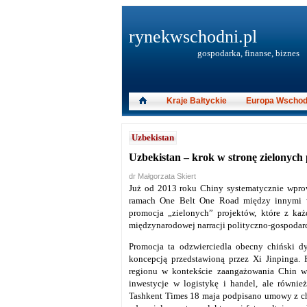
rynekwschodni.pl
gospodarka, finanse, biznes
Kraje Bałtyckie
Europa Wschod
Uzbekistan
Uzbekistan – krok w stronę zielonych
dr Małgorzata Skiert
Już od 2013 roku Chiny systematycznie wprow
ramach One Belt One Road między innymi w r
promocja „zielonych” projektów, które z każ
międzynarodowej narracji polityczno-gospodar
Promocja ta odzwierciedla obecny chiński d
koncepcją przedstawioną przez Xi Jinpinga.
regionu w kontekście zaangażowania Chin w 
inwestycje w logistykę i handel, ale równie
Tashkent Times 18 maja podpisano umowy z ch