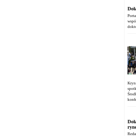
Doł
Port
wspó
dokt
Kryn
spot
Środ
konfe
Doł
ryn
Reda