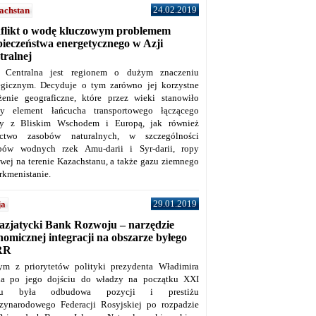
24.02.2019
achstan
flikt o wodę kluczowym problemem
pieczeństwa energetycznego w Azji
tralnej
 Centralna jest regionem o dużym znaczeniu
tegicznym. Decyduje o tym zarówno jej korzystne
żenie geograficzne, które przez wieki stanowiło
y element łańcucha transportowego łączącego
y z Bliskim Wschodem i Europą, jak również
ctwo zasobów naturalnych, w szczególności
bów wodnych rzek Amu-darii i Syr-darii, ropy
owej na terenie Kazachstanu, a także gazu ziemnego
rkmenistanie.
29.01.2019
ja
azjatycki Bank Rozwoju – narzędzie
omicznej integracji na obszarze byłego
RR
ym z priorytetów polityki prezydenta Władimira
na po jego dojściu do władzy na początku XXI
ku była odbudowa pozycji i prestiżu
zynarodowego Federacji Rosyjskiej po rozpadzie