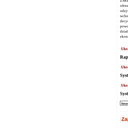
ZSRR
ofen
odz
wcho
decy
powo
dział
ekon
Ukr
Rap
Ukr
Sys
Ukr
Sys
Stro
Za