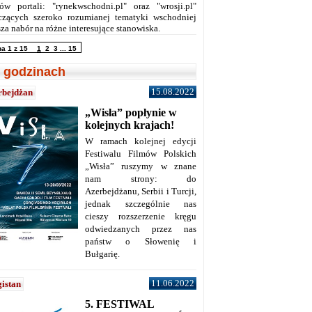
ów portali: "rynekwschodni.pl" oraz "wrosji.pl"
czących szeroko rozumianej tematyki wschodniej
za nabór na różne interesujące stanowiska.
na 1 z 15
1
2
3
...
15
 godzinach
15.08.2022
rbejdżan
„Wisła” popłynie w
kolejnych krajach!
W ramach kolejnej edycji
Festiwalu Filmów Polskich
„Wisła” ruszymy w znane
nam strony: do
Azerbejdżanu, Serbii i Turcji,
jednak szczególnie nas
cieszy rozszerzenie kręgu
odwiedzanych przez nas
państw o Słowenię i
Bułgarię.
11.06.2022
istan
5. FESTIWAL