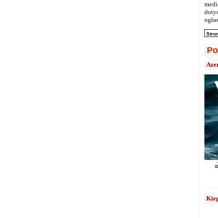
medi
doty
ogłas
Stro
Po
Aze
Kirg