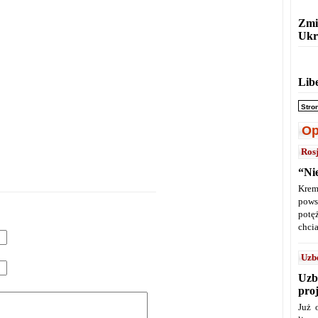
Zmi
Ukr
Lib
Stro
Op
Ros
“Ni
Krem
pows
potę
chcia
Uzb
Uzb
pro
Już 