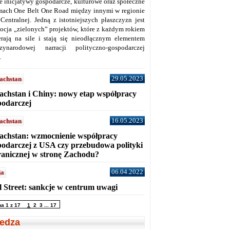
ne inicjatywy gospodarcze, kulturowe oraz społeczne
mach One Belt One Road między innymi w regionie
 Centralnej. Jedną z istotniejszych płaszczyzn jest
ocja „zielonych” projektów, które z każdym rokiem
erają na sile i stają się nieodłącznym elementem
zynarodowej narracji polityczno-gospodarczej
.
29.05.2023
achstan
achstan i Chiny: nowy etap współpracy
podarczej
16.05.2023
achstan
achstan: wzmocnienie współpracy
podarczej z USA czy przebudowa polityki
ranicznej w stronę Zachodu?
06.04.2022
ja
l Street: sankcje w centrum uwagi
na 1 z 17
1
2
3
...
17
edza