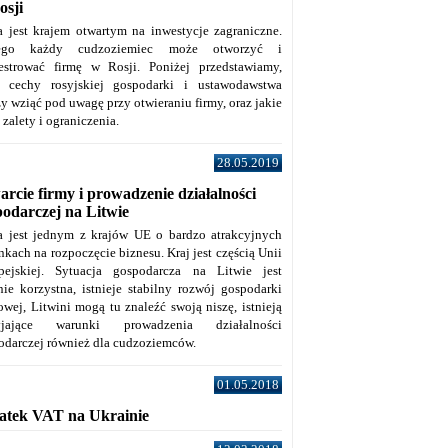
osji
a jest krajem otwartym na inwestycje zagraniczne.
tego każdy cudzoziemiec może otworzyć i
jestrować firmę w Rosji. Poniżej przedstawiamy,
e cechy rosyjskiej gospodarki i ustawodawstwa
y wziąć pod uwagę przy otwieraniu firmy, oraz jakie
j zalety i ograniczenia.
28.05.2019
rcie firmy i prowadzenie działalności
podarczej na Litwie
a jest jednym z krajów UE o bardzo atrakcyjnych
kach na rozpoczęcie biznesu. Kraj jest częścią Unii
pejskiej. Sytuacja gospodarcza na Litwie jest
nie korzystna, istnieje stabilny rozwój gospodarki
owej, Litwini mogą tu znaleźć swoją niszę, istnieją
zyjające warunki prowadzenia działalności
odarczej również dla cudzoziemców.
01.05.2018
atek VAT na Ukrainie