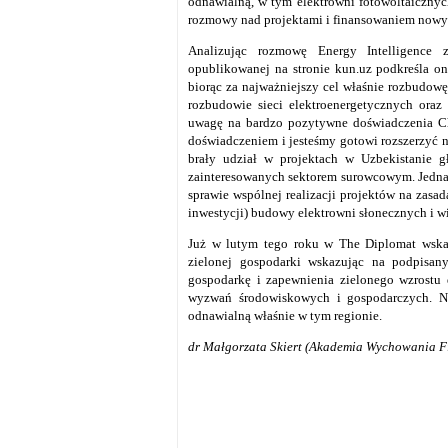
odnawialną, w tym elektrowni fotowoltaicznyc
rozmowy nad projektami i finansowaniem nowyc
Analizując rozmowę Energy Intelligence
opublikowanej na stronie kun.uz podkreśla on
biorąc za najważniejszy cel właśnie rozbudowę 
rozbudowie sieci elektroenergetycznych ora
uwagę na bardzo pozytywne doświadczenia Ch
doświadczeniem i jesteśmy gotowi rozszerzyć n
brały udział w projektach w Uzbekistanie 
zainteresowanych sektorem surowcowym. Jednak
sprawie wspólnej realizacji projektów na zasa
inwestycji) budowy elektrowni słonecznych i 
Już w lutym tego roku w The Diplomat wskaz
zielonej gospodarki wskazując na podpisan
gospodarkę i zapewnienia zielonego wzrostu
wyzwań środowiskowych i gospodarczych. Ni
odnawialną właśnie w tym regionie.
dr Małgorzata Skiert (Akademia Wychowania Fiz