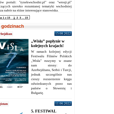
ów portali: "rynekwschodni.pl" oraz "wrosji.pl"
czących szeroko rozumianej tematyki wschodniej
za nabór na różne interesujące stanowiska.
na 1 z 15
1
2
3
...
15
 godzinach
15.08.2022
rbejdżan
„Wisła” popłynie w
kolejnych krajach!
W ramach kolejnej edycji
Festiwalu Filmów Polskich
„Wisła” ruszymy w znane
nam strony: do
Azerbejdżanu, Serbii i Turcji,
jednak szczególnie nas
cieszy rozszerzenie kręgu
odwiedzanych przez nas
państw o Słowenię i
Bułgarię.
11.06.2022
istan
5. FESTIWAL