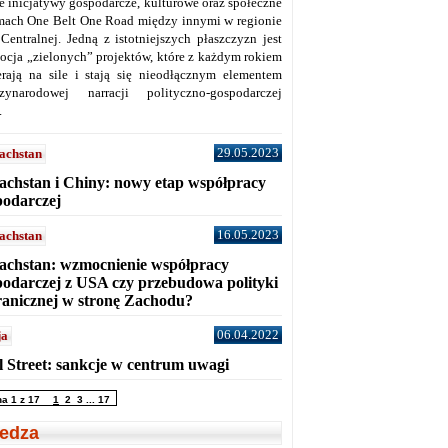
ne inicjatywy gospodarcze, kulturowe oraz społeczne
mach One Belt One Road między innymi w regionie
 Centralnej. Jedną z istotniejszych płaszczyzn jest
ocja „zielonych” projektów, które z każdym rokiem
erają na sile i stają się nieodłącznym elementem
zynarodowej narracji polityczno-gospodarczej
.
29.05.2023
achstan
achstan i Chiny: nowy etap współpracy
podarczej
16.05.2023
achstan
achstan: wzmocnienie współpracy
podarczej z USA czy przebudowa polityki
ranicznej w stronę Zachodu?
06.04.2022
ja
l Street: sankcje w centrum uwagi
na 1 z 17
1
2
3
...
17
edza