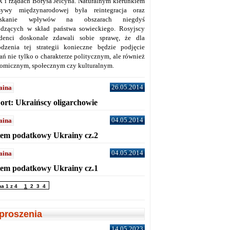
 i rządach Borysa Jelcyna. Naturalnym kierunkiem
sywy międzynarodowej była reintegracja oraz
yskanie wpływów na obszarach niegdyś
dzących w skład państwa sowieckiego. Rosyjscy
denci doskonale zdawali sobie sprawę, że dla
dzenia tej strategii konieczne będzie podjęcie
ań nie tylko o charakterze politycznym, ale również
omicznym, społecznym czy kulturalnym.
26.05.2014
aina
ort: Ukraińscy oligarchowie
04.05.2014
aina
tem podatkowy Ukrainy cz.2
04.05.2014
aina
tem podatkowy Ukrainy cz.1
na 1 z 4
1
2
3
4
proszenia
14.05.2023