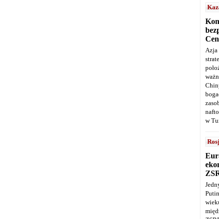
Kaz
Kon
bez
Cen
Azja
stra
poło
ważn
Chin
boga
zaso
naft
w Tu
Ros
Eur
ekon
ZS
Jedn
Puti
wie
międ