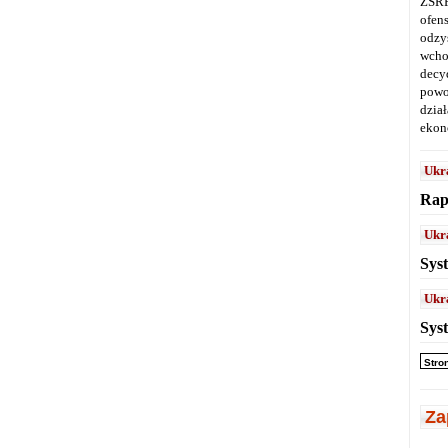
ZSRR
ofen
odz
wcho
decy
powo
dział
ekon
Ukr
Rap
Ukr
Sys
Ukr
Sys
Stro
Za