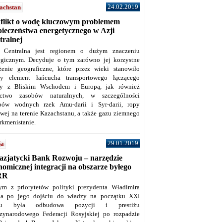
24.02.2019
achstan
flikt o wodę kluczowym problemem
pieczeństwa energetycznego w Azji
tralnej
 Centralna jest regionem o dużym znaczeniu
tegicznym. Decyduje o tym zarówno jej korzystne
żenie geograficzne, które przez wieki stanowiło
y element łańcucha transportowego łączącego
y z Bliskim Wschodem i Europą, jak również
ctwo zasobów naturalnych, w szczególności
bów wodnych rzek Amu-darii i Syr-darii, ropy
owej na terenie Kazachstanu, a także gazu ziemnego
rkmenistanie.
29.01.2019
ja
azjatycki Bank Rozwoju – narzędzie
omicznej integracji na obszarze byłego
RR
ym z priorytetów polityki prezydenta Władimira
na po jego dojściu do władzy na początku XXI
ku była odbudowa pozycji i prestiżu
zynarodowego Federacji Rosyjskiej po rozpadzie