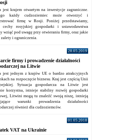
osji
a jest krajem otwartym na inwestycje zagraniczne.
tego każdy cudzoziemiec może otworzyć i
jestrować firmę w Rosji. Poniżej przedstawiamy,
e cechy rosyjskiej gospodarki i ustawodawstwa
y wziąć pod uwagę przy otwieraniu firmy, oraz jakie
j zalety i ograniczenia.
28.05.2019
rcie firmy i prowadzenie działalności
podarczej na Litwie
a jest jednym z krajów UE o bardzo atrakcyjnych
kach na rozpoczęcie biznesu. Kraj jest częścią Unii
pejskiej. Sytuacja gospodarcza na Litwie jest
nie korzystna, istnieje stabilny rozwój gospodarki
owej, Litwini mogą tu znaleźć swoją niszę, istnieją
zyjające warunki prowadzenia działalności
odarczej również dla cudzoziemców.
01.05.2018
atek VAT na Ukrainie