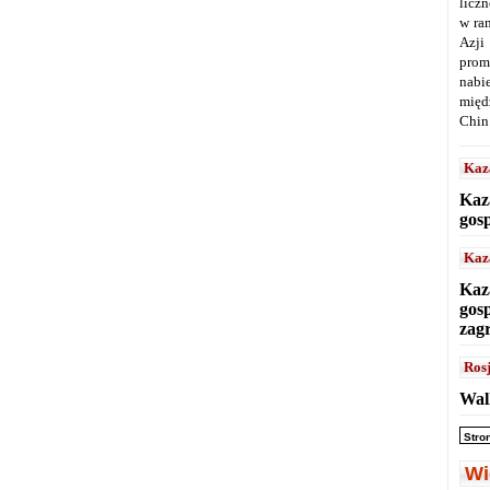
licz
w ra
Azji
prom
nabi
międ
Chin
Kaz
Kaz
gos
Kaz
Kaz
gos
zag
Ros
Wal
Stro
Wi