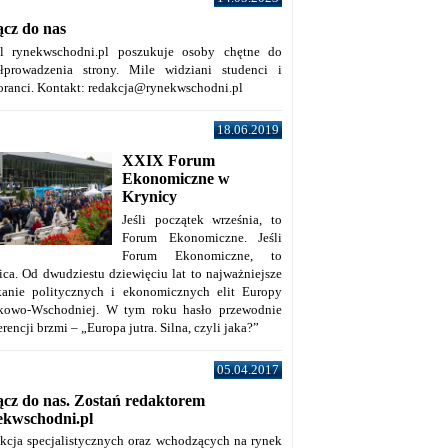
ącz do nas
al rynekwschodni.pl poszukuje osoby chętne do
łprowadzenia strony. Mile widziani studenci i
oranci. Kontakt: redakcja@rynekwschodni.pl
18.06.2019
XXIX Forum
Ekonomiczne w
Krynicy
Jeśli początek września, to
Forum Ekonomiczne. Jeśli
Forum Ekonomiczne, to
ica. Od dwudziestu dziewięciu lat to najważniejsze
kanie politycznych i ekonomicznych elit Europy
kowo-Wschodniej. W tym roku hasło przewodnie
rencji brzmi – „Europa jutra. Silna, czyli jaka?”
05.04.2017
ącz do nas. Zostań redaktorem
ekwschodni.pl
kcja specjalistycznych oraz wchodzących na rynek