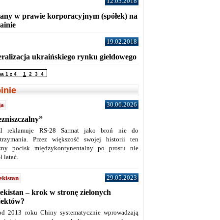
12.03.2018
any w prawie korporacyjnym (spółek) na
ainie
19.02.2018
eralizacja ukraińskiego rynku giełdowego
na 1 z 4
1
2
3
4
inie
30.06.2026
ja
ezniszczalny”
l reklamuje RS-28 Sarmat jako broń nie do
trzymania. Przez większość swojej historii ten
żny pocisk międzykontynentalny po prostu nie
ł latać.
29.05.2023
ekistan
ekistan – krok w stronę zielonych
jektów?
od 2013 roku Chiny systematycznie wprowadzają