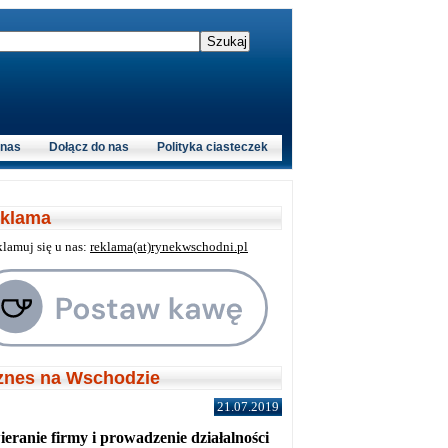
 nas
Dołącz do nas
Polityka ciasteczek
klama
klamuj się u nas:
reklama(at)rynekwschodni.pl
znes na Wschodzie
21.07.2019
eranie firmy i prowadzenie działalności