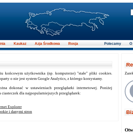
nia
Kaukaz
Azja Środkowa
Rosja
Polecamy
O
Re
niu końcowym użytkownika (np. komputerze) "stałe" pliki cookies.
Zare
party o nie jest system Google Analytics, z którego korzystamy.
żna dokonać w ustawieniach przeglądarki internetowej. Poniżej
 ciasteczek dla najpopularniejszych przeglądarek:
ernet Explorer
okie i danymi stron
Bi
Otwi