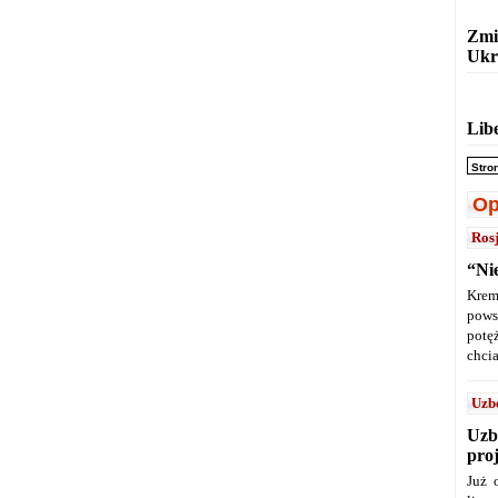
Zmi
Ukr
Lib
Stro
Op
Ros
“Ni
Krem
pows
potę
chcia
Uzb
Uzb
pro
Już 