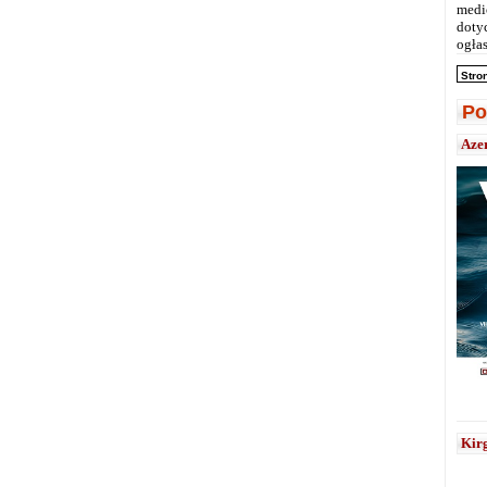
medi
doty
ogłas
Stro
Po
Aze
Kirg