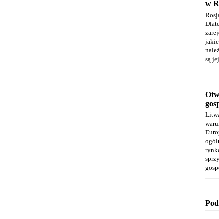
w R
Rosj
Dla
zare
jaki
należ
są je
Otwa
gos
Litw
warun
Euro
ogól
rynk
spr
gosp
Pod