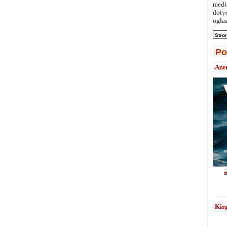
medi
doty
ogłas
Stro
Po
Aze
Kirg