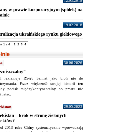
12.03.2018
any w prawie korporacyjnym (spółek) na
ainie
19.02.2018
eralizacja ukraińskiego rynku giełdowego
na 1 z 4
1
2
3
4
inie
30.06.2026
ja
ezniszczalny”
l reklamuje RS-28 Sarmat jako broń nie do
trzymania. Przez większość swojej historii ten
żny pocisk międzykontynentalny po prostu nie
ł latać.
29.05.2023
ekistan
ekistan – krok w stronę zielonych
jektów?
od 2013 roku Chiny systematycznie wprowadzają