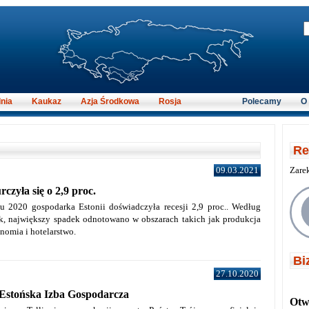
nia
Kaukaz
Azja Środkowa
Rosja
Polecamy
O
Re
09.03.2021
Zare
czyła się o 2,9 proc.
2020 gospodarka Estonii doświadczyła recesji 2,9 proc.. Według
tyk, największy spadek odnotowano w obszarach takich jak produkcja
nomia i hotelarstwo.
Bi
27.10.2020
-Estońska Izba Gospodarcza
Otwi