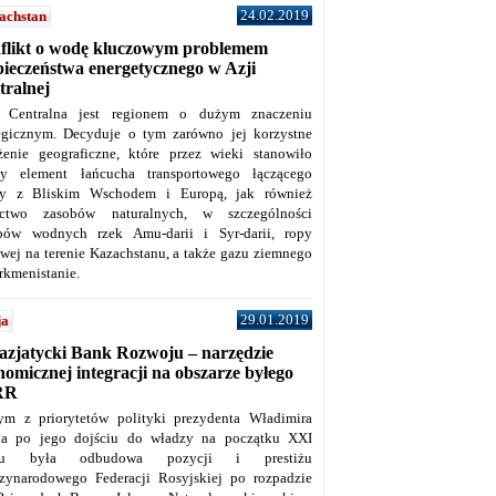
24.02.2019
achstan
flikt o wodę kluczowym problemem
pieczeństwa energetycznego w Azji
tralnej
 Centralna jest regionem o dużym znaczeniu
tegicznym. Decyduje o tym zarówno jej korzystne
żenie geograficzne, które przez wieki stanowiło
y element łańcucha transportowego łączącego
y z Bliskim Wschodem i Europą, jak również
ctwo zasobów naturalnych, w szczególności
bów wodnych rzek Amu-darii i Syr-darii, ropy
owej na terenie Kazachstanu, a także gazu ziemnego
rkmenistanie.
29.01.2019
ja
azjatycki Bank Rozwoju – narzędzie
omicznej integracji na obszarze byłego
RR
ym z priorytetów polityki prezydenta Władimira
na po jego dojściu do władzy na początku XXI
ku była odbudowa pozycji i prestiżu
zynarodowego Federacji Rosyjskiej po rozpadzie