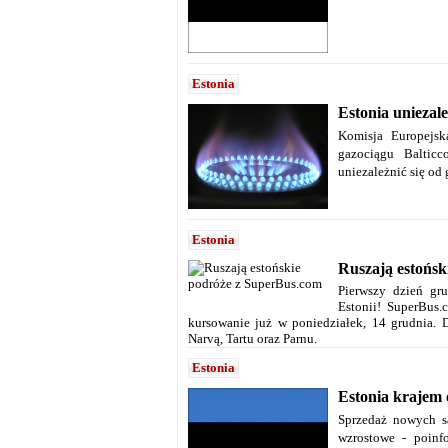
Estonia
Estonia uniezale
Komisja Europejsk
gazociągu Balticc
uniezależnić się od 
Estonia
Ruszają estońsk
Pierwszy dzień gru
Estonii! SuperBus.
kursowanie już w poniedziałek, 14 grudnia. D
Narvą, Tartu oraz Parnu.
Estonia
Estonia krajem 
Sprzedaż nowych s
wzrostowe - poinf