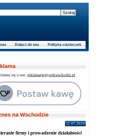
 nas
Dołącz do nas
Polityka ciasteczek
klama
klamuj się u nas:
reklama(at)rynekwschodni.pl
znes na Wschodzie
21.07.2019
eranie firmy i prowadzenie działalności