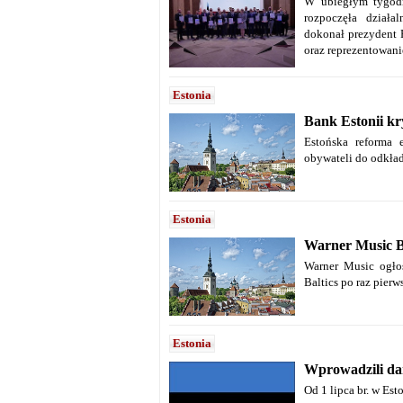
W ubiegłym tygodni
rozpoczęła działa
dokonał prezydent 
oraz reprezentowani
Estonia
Bank Estonii kr
Estońska reforma 
obywateli do odkład
Estonia
Warner Music Ba
Warner Music ogłos
Baltics po raz pierw
Estonia
Wprowadzili da
Od 1 lipca br. w Est