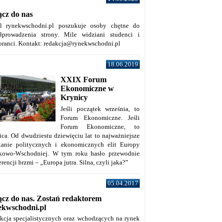
ącz do nas
al rynekwschodni.pl poszukuje osoby chętne do
łprowadzenia strony. Mile widziani studenci i
oranci. Kontakt: redakcja@rynekwschodni.pl
18.06.2019
XXIX Forum
Ekonomiczne w
Krynicy
Jeśli początek września, to
Forum Ekonomiczne. Jeśli
Forum Ekonomiczne, to
ica. Od dwudziestu dziewięciu lat to najważniejsze
kanie politycznych i ekonomicznych elit Europy
kowo-Wschodniej. W tym roku hasło przewodnie
rencji brzmi – „Europa jutra. Silna, czyli jaka?”
05.04.2017
ącz do nas. Zostań redaktorem
ekwschodni.pl
kcja specjalistycznych oraz wchodzących na rynek