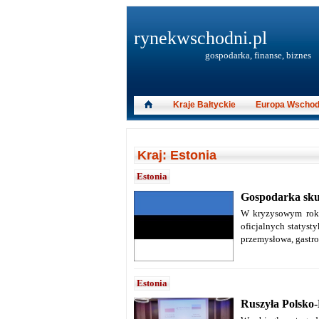
rynekwschodni.pl
gospodarka, finanse, biznes
Kraje Bałtyckie
Europa Wschod
Kraj: Estonia
Estonia
Gospodarka skur
W kryzysowym roku 
oficjalnych statys
przemysłowa, gastro
Estonia
Ruszyła Polsko