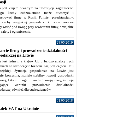
osji
a jest krajem otwartym na inwestycje zagraniczne.
tego każdy cudzoziemiec może otworzyć i
jestrować firmę w Rosji. Poniżej przedstawiamy,
e cechy rosyjskiej gospodarki i ustawodawstwa
y wziąć pod uwagę przy otwieraniu firmy, oraz jakie
j zalety i ograniczenia.
28.05.2019
rcie firmy i prowadzenie działalności
podarczej na Litwie
a jest jednym z krajów UE o bardzo atrakcyjnych
kach na rozpoczęcie biznesu. Kraj jest częścią Unii
pejskiej. Sytuacja gospodarcza na Litwie jest
nie korzystna, istnieje stabilny rozwój gospodarki
owej, Litwini mogą tu znaleźć swoją niszę, istnieją
zyjające warunki prowadzenia działalności
odarczej również dla cudzoziemców.
01.05.2018
atek VAT na Ukrainie