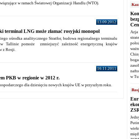
owiązujące w ramach Światowej Organizacji Handlu (WTO).
Kaz
Kon
bez
13.09.2012
Cen
ski terminal LNG może złamać rosyjski monopol
Azja
stra
ego ośrodka analitycznego Stratfor, budowa regionalnego terminalu
poło
 w Tallinie pomoże zmniejszyć zależność energetyczną krajów
ważn
w z Rosji.
Chin
boga
zaso
16.11.2011
naft
w Tu
em PKB w regionie w 2012 r.
ospodarczego dla dziesięciu nowych krajów UE w przyszłym roku.
Ros
Eur
ekon
ZS
Jedn
Puti
wie
międ