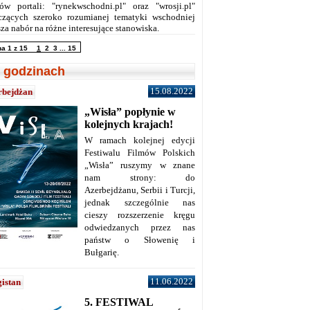
ów portali: "rynekwschodni.pl" oraz "wrosji.pl"
czących szeroko rozumianej tematyki wschodniej
za nabór na różne interesujące stanowiska.
na 1 z 15
1
2
3
...
15
 godzinach
15.08.2022
rbejdżan
„Wisła” popłynie w
kolejnych krajach!
W ramach kolejnej edycji
Festiwalu Filmów Polskich
„Wisła” ruszymy w znane
nam strony: do
Azerbejdżanu, Serbii i Turcji,
jednak szczególnie nas
cieszy rozszerzenie kręgu
odwiedzanych przez nas
państw o Słowenię i
Bułgarię.
11.06.2022
istan
5. FESTIWAL