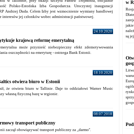
u w Tallinnie, przy okazji szczytu Państw Trójmorza, oficjalnie
w R
lność Polsko-Estońska Izba Gospodarcza. Uroczystej inauguracji
Rosj
RP Andrzej Duda. Celem Izby jest wzmocnienie wymiany handlowej
Dla
e interesów jej członków wobec administracji państwowej.
zare
jaki
należ
24.10.2020
są je
ytykuje krajową reformę emerytalną
emerytalna może przynieść niebezpieczny efekt zdemotywowania
ania oszczędności na emeryturę - ostrzega Bank Estonii.
Otwa
gos
Litw
18.10.2020
warun
Euro
ltics otwiera biuro w Estonii
ogól
ił, że otwiera biuro w Tallinie. Daje to oddziałowi Warner Music
rynk
szy własną fizyczną bazę w regionie.
spr
gosp
08.07.2018
rmowy transport publiczny
Pod
onii zaczął obowiązywać transport publiczny za ,,darmo''.