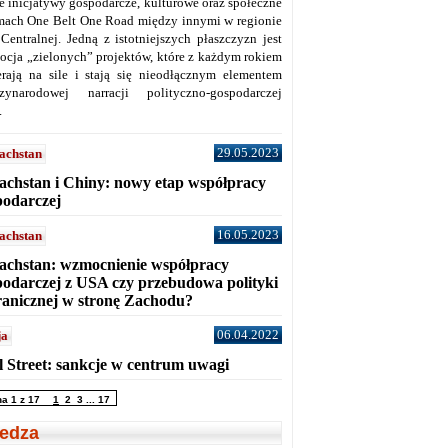
ne inicjatywy gospodarcze, kulturowe oraz społeczne
mach One Belt One Road między innymi w regionie
 Centralnej. Jedną z istotniejszych płaszczyzn jest
ocja „zielonych” projektów, które z każdym rokiem
erają na sile i stają się nieodłącznym elementem
zynarodowej narracji polityczno-gospodarczej
.
29.05.2023
achstan
achstan i Chiny: nowy etap współpracy
podarczej
16.05.2023
achstan
achstan: wzmocnienie współpracy
podarczej z USA czy przebudowa polityki
ranicznej w stronę Zachodu?
06.04.2022
ja
l Street: sankcje w centrum uwagi
na 1 z 17
1
2
3
...
17
edza