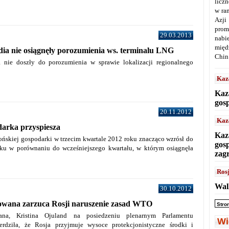
licz
w ra
Azji
prom
29.03.2013
nabi
międ
ndia nie osiągnęły porozumienia ws. terminalu LNG
Chin
a nie doszły do porozumienia w sprawie lokalizacji regionalnego
Kaz
Kaz
gos
20.11.2012
Kaz
darka przyspiesza
Kaz
ońskiej gospodarki w trzecim kwartale 2012 roku znacząco wzrósł do
gos
oku w porównaniu do wcześniejszego kwartału, w którym osiągnęła
zag
Ros
Wal
30.10.2012
owana zarzuca Rosji naruszenie zasad WTO
Stro
ana, Kristina Ojuland na posiedzeniu plenarnym Parlamentu
Wi
erdziła, że Rosja przyjmuje wysoce protekcjonistyczne środki i