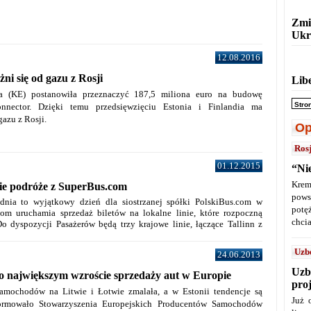
Zmi
Ukr
12.08.2016
żni się od gazu z Rosji
Lib
a (KE) postanowiła przeznaczyć 187,5 miliona euro na budowę
Stro
onnector. Dzięki temu przedsięwzięciu Estonia i Finlandia ma
gazu z Rosji.
Op
Ros
01.12.2015
“Ni
Krem
ie podróże z SuperBus.com
pows
dnia to wyjątkowy dzień dla siostrzanej spółki PolskiBus.com w
potę
com uruchamia sprzedaż biletów na lokalne linie, które rozpoczną
chcia
o dyspozycji Pasażerów będą trzy krajowe linie, łączące Tallinn z
Uzb
24.06.2013
Uzb
o największym wzroście sprzedaży aut w Europie
pro
amochodów na Litwie i Łotwie zmalała, a w Estonii tendencje są
Już 
ormowało Stowarzyszenia Europejskich Producentów Samochodów