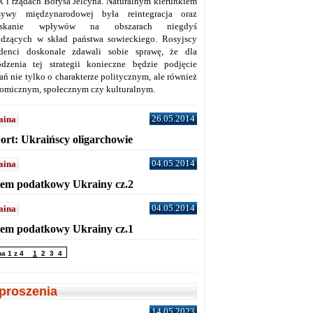
 i rządach Borysa Jelcyna. Naturalnym kierunkiem
sywy międzynarodowej była reintegracja oraz
yskanie wpływów na obszarach niegdyś
dzących w skład państwa sowieckiego. Rosyjscy
denci doskonale zdawali sobie sprawę, że dla
dzenia tej strategii konieczne będzie podjęcie
ań nie tylko o charakterze politycznym, ale również
omicznym, społecznym czy kulturalnym.
26.05.2014
aina
ort: Ukraińscy oligarchowie
04.05.2014
aina
tem podatkowy Ukrainy cz.2
04.05.2014
aina
tem podatkowy Ukrainy cz.1
na 1 z 4
1
2
3
4
proszenia
14.05.2023