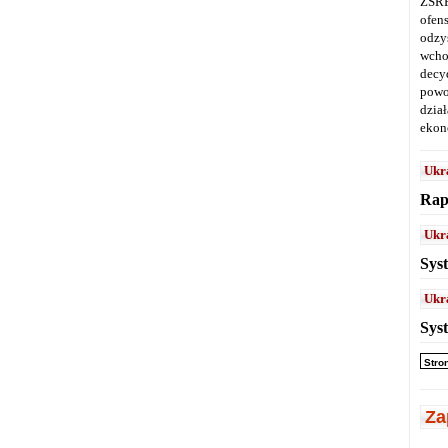
ZSRR
ofen
odz
wcho
decy
powo
dział
ekon
Ukr
Rap
Ukr
Sys
Ukr
Sys
Stro
Za