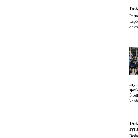
Doł
Port
wspó
dokt
Kryn
spot
Środ
konfe
Doł
ryn
Reda