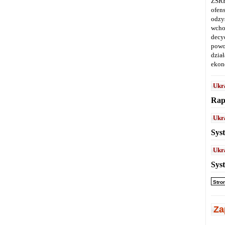
ZSRR
ofen
odz
wcho
decy
powo
dział
ekon
Ukr
Rap
Ukr
Sys
Ukr
Sys
Stro
Za