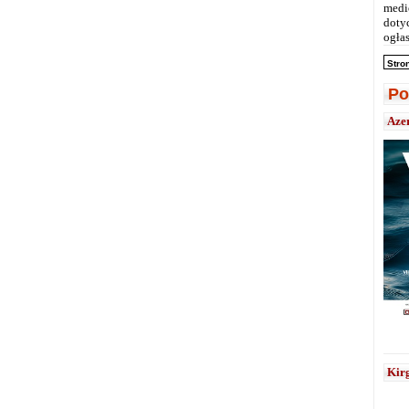
medi
doty
ogłas
Stro
Po
Aze
Kirg