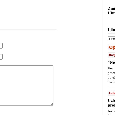
Zmi
Ukr
Lib
Stro
Op
Ros
“Ni
Krem
pows
potę
chcia
Uzb
Uzb
pro
Już 