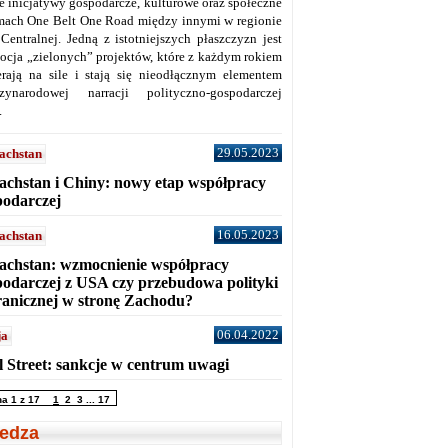
ne inicjatywy gospodarcze, kulturowe oraz społeczne
mach One Belt One Road między innymi w regionie
 Centralnej. Jedną z istotniejszych płaszczyzn jest
ocja „zielonych” projektów, które z każdym rokiem
erają na sile i stają się nieodłącznym elementem
zynarodowej narracji polityczno-gospodarczej
.
29.05.2023
achstan
achstan i Chiny: nowy etap współpracy
podarczej
16.05.2023
achstan
achstan: wzmocnienie współpracy
podarczej z USA czy przebudowa polityki
ranicznej w stronę Zachodu?
06.04.2022
ja
l Street: sankcje w centrum uwagi
na 1 z 17
1
2
3
...
17
edza