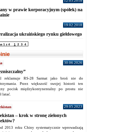
12.03.2018
any w prawie korporacyjnym (spółek) na
ainie
19.02.2018
eralizacja ukraińskiego rynku giełdowego
na 1 z 4
1
2
3
4
inie
30.06.2026
ja
ezniszczalny”
l reklamuje RS-28 Sarmat jako broń nie do
trzymania. Przez większość swojej historii ten
żny pocisk międzykontynentalny po prostu nie
ł latać.
29.05.2023
ekistan
ekistan – krok w stronę zielonych
jektów?
od 2013 roku Chiny systematycznie wprowadzają