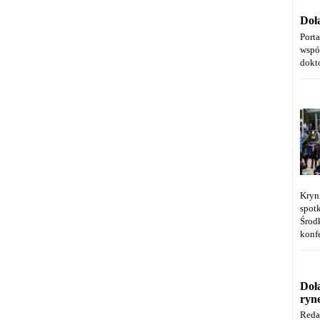
Doł
Port
wspó
dokt
Kryn
spot
Środ
konfe
Doł
ryn
Reda