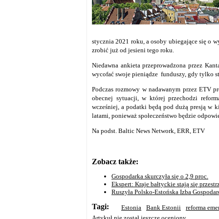
stycznia 2021 roku, a osoby ubiegające się o w
zrobić już od jesieni tego roku.
Niedawna ankieta przeprowadzona przez Kantar
wycofać swoje pieniądze funduszy, gdy tylko st
Podczas rozmowy w nadawanym przez ETV pro
obecnej sytuacji, w której przechodzi refor
wcześniej, a podatki będą pod dużą presją w
latami, ponieważ społeczeństwo będzie odpowi
Na podst. Baltic News Network, ERR, ETV
Zobacz także:
Gospodarka skurczyła się o 2,9 proc.
Ekspert: Kraje bałtyckie stają się przes
Ruszyła Polsko-Estońska Izba Gospodar
Tagi:
Estonia
Bank Estonii
reforma eme
Artykuł nie został jeszcze oceniony.