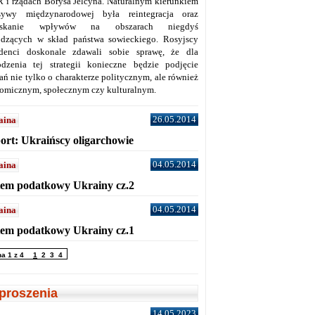
 i rządach Borysa Jelcyna. Naturalnym kierunkiem
sywy międzynarodowej była reintegracja oraz
yskanie wpływów na obszarach niegdyś
dzących w skład państwa sowieckiego. Rosyjscy
denci doskonale zdawali sobie sprawę, że dla
dzenia tej strategii konieczne będzie podjęcie
ań nie tylko o charakterze politycznym, ale również
omicznym, społecznym czy kulturalnym.
26.05.2014
aina
ort: Ukraińscy oligarchowie
04.05.2014
aina
tem podatkowy Ukrainy cz.2
04.05.2014
aina
tem podatkowy Ukrainy cz.1
na 1 z 4
1
2
3
4
proszenia
14.05.2023