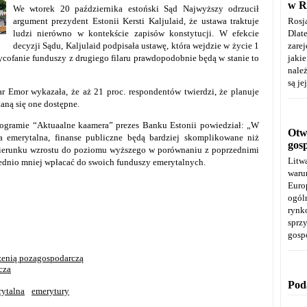
w R
We wtorek 20 października estoński Sąd Najwyższy odrzucił
argument prezydent Estonii Kersti Kaljulaid, że ustawa traktuje
Rosj
ludzi nierówno w kontekście zapisów konstytucji. W efekcie
Dla
decyzji Sądu, Kaljulaid podpisała ustawę, która wejdzie w życie 1
zare
ycofanie funduszy z drugiego filaru prawdopodobnie będą w stanie to
jaki
należ
są je
 Emor wykazała, że aż ​​21 proc. respondentów twierdzi, że planuje
aną się one dostępne.
gramie “Aktuaalne kaamera” prezes Banku Estonii powiedział: „W
Otwa
ma emerytalna, finanse publiczne będą bardziej skomplikowane niż
gos
 kierunku wzrostu do poziomu wyższego w porównaniu z poprzednimi
Litw
ednio mniej wpłacać do swoich funduszy emerytalnych.
warun
Euro
ogól
rynk
spr
gosp
trzenią pozagospodarczą
cza
Pod
rytalna
emerytury