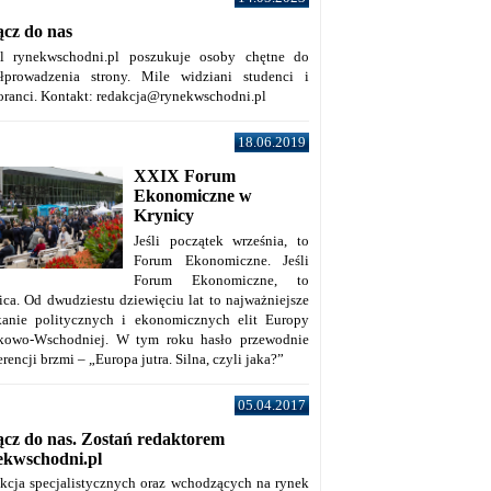
ącz do nas
al rynekwschodni.pl poszukuje osoby chętne do
łprowadzenia strony. Mile widziani studenci i
oranci. Kontakt: redakcja@rynekwschodni.pl
18.06.2019
XXIX Forum
Ekonomiczne w
Krynicy
Jeśli początek września, to
Forum Ekonomiczne. Jeśli
Forum Ekonomiczne, to
ica. Od dwudziestu dziewięciu lat to najważniejsze
kanie politycznych i ekonomicznych elit Europy
kowo-Wschodniej. W tym roku hasło przewodnie
rencji brzmi – „Europa jutra. Silna, czyli jaka?”
05.04.2017
ącz do nas. Zostań redaktorem
ekwschodni.pl
kcja specjalistycznych oraz wchodzących na rynek