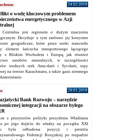
24.02.2019
achstan
flikt o wodę kluczowym problemem
pieczeństwa energetycznego w Azji
tralnej
 Centralna jest regionem o dużym znaczeniu
tegicznym. Decyduje o tym zarówno jej korzystne
żenie geograficzne, które przez wieki stanowiło
y element łańcucha transportowego łączącego
y z Bliskim Wschodem i Europą, jak również
ctwo zasobów naturalnych, w szczególności
bów wodnych rzek Amu-darii i Syr-darii, ropy
owej na terenie Kazachstanu, a także gazu ziemnego
rkmenistanie.
29.01.2019
ja
azjatycki Bank Rozwoju – narzędzie
omicznej integracji na obszarze byłego
RR
ym z priorytetów polityki prezydenta Władimira
na po jego dojściu do władzy na początku XXI
ku była odbudowa pozycji i prestiżu
zynarodowego Federacji Rosyjskiej po rozpadzie