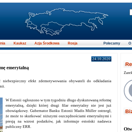
nia
Kaukaz
Azja Środkowa
Rosja
Polecamy
O
24.10.2020
Re
rmę emerytalną
Zare
ć niebezpieczny efekt zdemotywowania obywateli do odkładania
nii.
W Estonii ogłoszono w tym tygodniu długo dyskutowaną reformę
emerytalną, dzięki której drugi filar emerytalny nie jest już
obowiązkowy. Gubernator Banku Estonii Madis Müller ostrzegł,
Bi
że może to skutkować niższymi oszczędnościami emerytalnymi i
presją na wzrost podatków, jak informuje estoński nadawca
publiczny ERR.
Otwi