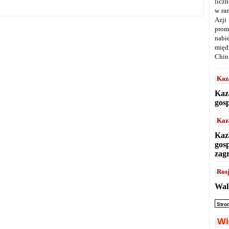
licz
w ra
Azji
prom
nabi
międ
Chin
Kaz
Kaz
gos
Kaz
Kaz
gos
zag
Ros
Wal
Stro
Wi