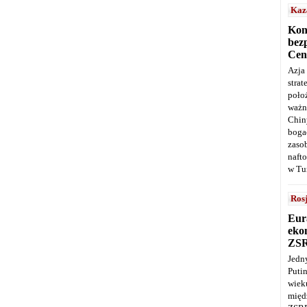
Kaz
Kon
bez
Cen
Azja
stra
poło
ważn
Chin
boga
zaso
naft
w Tu
Ros
Eur
ekon
ZS
Jedn
Puti
wie
międ