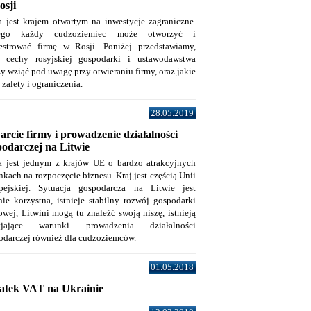
osji
a jest krajem otwartym na inwestycje zagraniczne.
tego każdy cudzoziemiec może otworzyć i
jestrować firmę w Rosji. Poniżej przedstawiamy,
e cechy rosyjskiej gospodarki i ustawodawstwa
y wziąć pod uwagę przy otwieraniu firmy, oraz jakie
j zalety i ograniczenia.
28.05.2019
rcie firmy i prowadzenie działalności
podarczej na Litwie
a jest jednym z krajów UE o bardzo atrakcyjnych
kach na rozpoczęcie biznesu. Kraj jest częścią Unii
pejskiej. Sytuacja gospodarcza na Litwie jest
nie korzystna, istnieje stabilny rozwój gospodarki
owej, Litwini mogą tu znaleźć swoją niszę, istnieją
zyjające warunki prowadzenia działalności
odarczej również dla cudzoziemców.
01.05.2018
atek VAT na Ukrainie