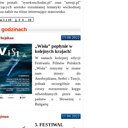
ów portali: "rynekwschodni.pl" oraz "wrosji.pl"
czących szeroko rozumianej tematyki wschodniej
za nabór na różne interesujące stanowiska.
na 1 z 15
1
2
3
...
15
 godzinach
15.08.2022
rbejdżan
„Wisła” popłynie w
kolejnych krajach!
W ramach kolejnej edycji
Festiwalu Filmów Polskich
„Wisła” ruszymy w znane
nam strony: do
Azerbejdżanu, Serbii i Turcji,
jednak szczególnie nas
cieszy rozszerzenie kręgu
odwiedzanych przez nas
państw o Słowenię i
Bułgarię.
11.06.2022
istan
5. FESTIWAL