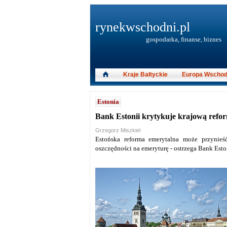
rynekwschodni.pl
gospodarka, finanse, biznes
Kraje Bałtyckie
Europa Wschod
Estonia
Bank Estonii krytykuje krajową refo
Grzegorz Miszkiel
Estońska reforma emerytalna może przynieś
oszczędności na emeryturę - ostrzega Bank Esto