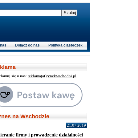
 nas
Dołącz do nas
Polityka ciasteczek
klama
klamuj się u nas:
reklama(at)rynekwschodni.pl
znes na Wschodzie
21.07.2019
eranie firmy i prowadzenie działalności