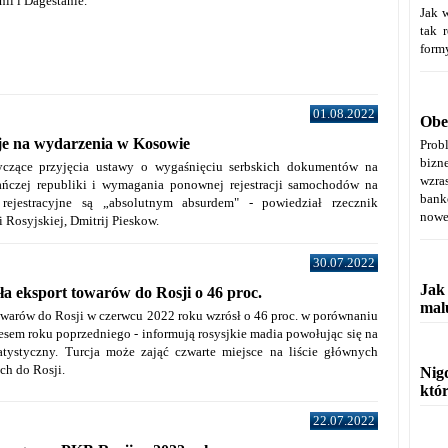
nii i Dagestanie.
Jak 
tak 
form
01.08.2022
Obe
je na wydarzenia w Kosowie
Prob
bizn
czące przyjęcia ustawy o wygaśnięciu serbskich dokumentów na
wzra
ńczej republiki i wymagania ponownej rejestracji samochodów na
bank
 rejestracyjne są „absolutnym absurdem" - powiedział rzecznik
nowe 
 Rosyjskiej, Dmitrij Pieskow.
30.07.2022
Jak
ła eksport towarów do Rosji o 46 proc.
mal
owarów do Rosji w czerwcu 2022 roku wzrósł o 46 proc. w porównaniu
sem roku poprzedniego - informują rosysjkie madia powołując się na
tatystyczny. Turcja może zająć czwarte miejsce na liście głównych
ch do Rosji.
Nigd
któ
22.07.2022