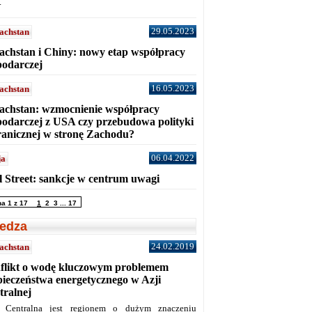
.
29.05.2023
achstan
achstan i Chiny: nowy etap współpracy
podarczej
16.05.2023
achstan
achstan: wzmocnienie współpracy
podarczej z USA czy przebudowa polityki
ranicznej w stronę Zachodu?
06.04.2022
ja
l Street: sankcje w centrum uwagi
na 1 z 17
1
2
3
...
17
edza
24.02.2019
achstan
flikt o wodę kluczowym problemem
pieczeństwa energetycznego w Azji
tralnej
 Centralna jest regionem o dużym znaczeniu