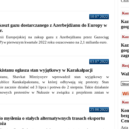
Chin
Kaz
10.07.2022
Kaz
koszt gazu dostarczanego z Azerbejdżanu do Europy w
gos
r.
Kaz
ii Europejskiej na zakup gazu z Azerbejdżanu przez Gazociąg
P) w pierwszym kwartale 2022 roku oszacowano na 2,1 miliarda euro.
Kaz
gos
zag
03.07.2022
Ros
istanu ogłasza stan wyjątkowy w Karakałpacji
Wal
istanu, Shavkat Mirziyoyev wprowadził stan wyjątkowy w
ublice Karakalpakstanu, w której odbywają się protesty. Stan
Stro
e zacznie działać od 3 lipca i potrwa do 2 sierpnia. Takie działanie
asowych protestów w Nukusie w związku z projektem zmian w
Wi
Kaz
25.06.2022
Kon
bez
do myślenia o stałych alternatywnych trasach eksportu
Cen
oża
Azja