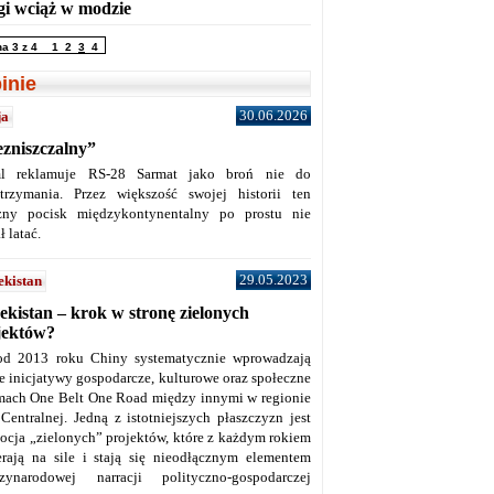
gi wciąż w modzie
na 3 z 4
1
2
3
4
inie
30.06.2026
ja
ezniszczalny”
l reklamuje RS-28 Sarmat jako broń nie do
trzymania. Przez większość swojej historii ten
żny pocisk międzykontynentalny po prostu nie
ł latać.
29.05.2023
ekistan
ekistan – krok w stronę zielonych
jektów?
od 2013 roku Chiny systematycznie wprowadzają
ne inicjatywy gospodarcze, kulturowe oraz społeczne
mach One Belt One Road między innymi w regionie
 Centralnej. Jedną z istotniejszych płaszczyzn jest
ocja „zielonych” projektów, które z każdym rokiem
erają na sile i stają się nieodłącznym elementem
zynarodowej narracji polityczno-gospodarczej