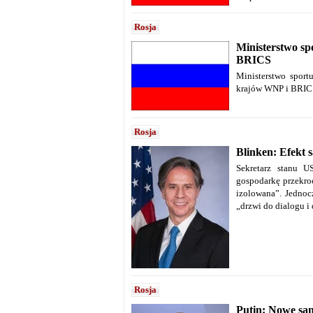
Rosja
Ministerstwo sp
BRICS
Ministerstwo sport
krajów WNP i BRIC
Rosja
Blinken: Efekt 
Sekretarz stanu U
gospodarkę przekro
izolowana”.
Jednoc
„drzwi do dialogu i
Rosja
Putin: Nowe san