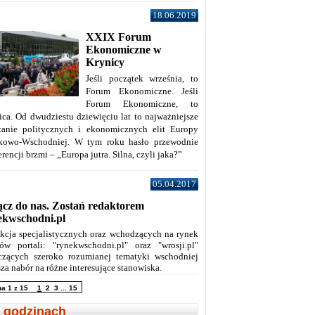
18.06.2019
XXIX Forum
Ekonomiczne w
Krynicy
Jeśli początek września, to
Forum Ekonomiczne. Jeśli
Forum Ekonomiczne, to
ica. Od dwudziestu dziewięciu lat to najważniejsze
kanie politycznych i ekonomicznych elit Europy
kowo-Wschodniej. W tym roku hasło przewodnie
rencji brzmi – „Europa jutra. Silna, czyli jaka?”
05.04.2017
ącz do nas. Zostań redaktorem
ekwschodni.pl
kcja specjalistycznych oraz wchodzących na rynek
ów portali: "rynekwschodni.pl" oraz "wrosji.pl"
czących szeroko rozumianej tematyki wschodniej
za nabór na różne interesujące stanowiska.
na 1 z 15
1
2
3
...
15
 godzinach