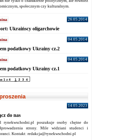
ań nie tylko o charakterze politycznym, ale również
omicznym, społecznym czy kulturalnym.
26.05.2014
aina
ort: Ukraińscy oligarchowie
04.05.2014
aina
tem podatkowy Ukrainy cz.2
04.05.2014
aina
tem podatkowy Ukrainy cz.1
na 1 z 4
1
2
3
4
proszenia
14.05.2023
ącz do nas
al rynekwschodni.pl poszukuje osoby chętne do
łprowadzenia strony. Mile widziani studenci i
oranci. Kontakt: redakcja@rynekwschodni.pl