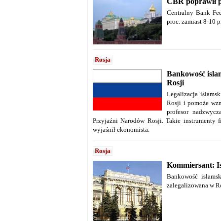
CBR poprawił p
Centralny Bank Fed
proc. zamiast 8-10 
Rosja
Bankowość isla
Rosji
Legalizacja islams
Rosji i pomoże wzm
profesor nadzwycz
Przyjaźni Narodów Rosji. Takie instrumenty 
wyjaśnił ekonomista.
Rosja
Kommiersant: Is
Bankowość islamsk
zalegalizowana w Ro