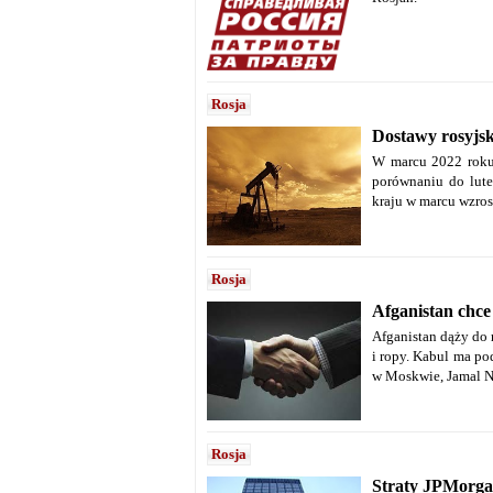
Rosja
Dostawy rosyjsk
W marcu 2022 roku 
porównaniu do lute
kraju w marcu wzrosł
Rosja
Afganistan chce
Afganistan dąży do 
i ropy. Kabul ma po
w Moskwie, Jamal N
Rosja
Straty JPMorga