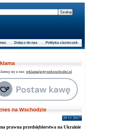
 nas
Dołącz do nas
Polityka ciasteczek
klama
klamuj się u nas:
reklama(at)rynekwschodni.pl
znes na Wschodzie
20.11.2017
ma prawna przedsiębiorstwa na Ukrainie