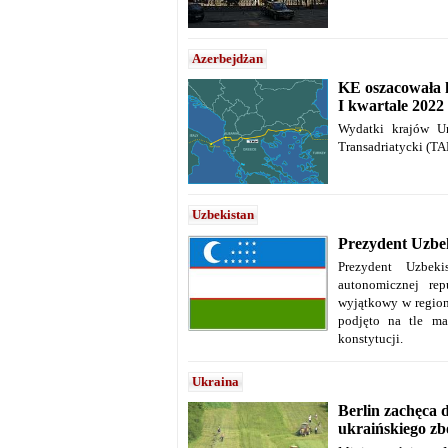
Azerbejdżan
KE oszacowała 
I kwartale 2022 
Wydatki krajów Un
Transadriatycki (TA
Uzbekistan
Prezydent Uzbek
Prezydent Uzbek
autonomicznej rep
wyjątkowy w regioni
podjęto na tle m
konstytucji.
Ukraina
Berlin zachęca 
ukraińskiego zb