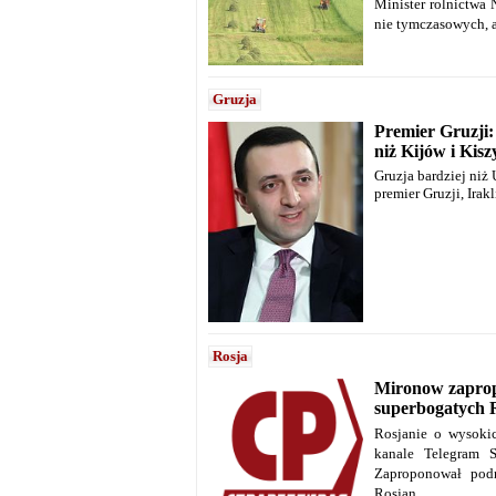
Minister rolnictwa
nie tymczasowych, a
Gruzja
Premier Gruzji:
niż Kijów i Kis
Gruzja bardziej niż
premier Gruzji, Irak
Rosja
Mironow zaprop
superbogatych R
Rosjanie o wysoki
kanale Telegram S
Zaproponował pod
Rosjan.