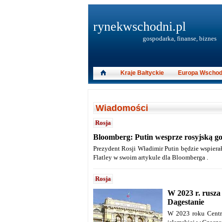
rynekwschodni.pl
gospodarka, finanse, biznes
Kraje Bałtyckie
Europa Wschod
Wiadomości
Rosja
Bloomberg: Putin wesprze rosyjską go
Prezydent Rosji Władimir Putin będzie wspierał
Flatley w swoim artykule dla Bloomberga .
Rosja
W 2023 r. rusza
Dagestanie
W 2023 roku Centra