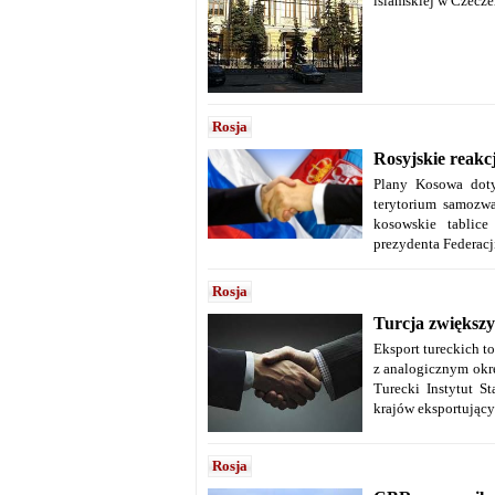
islamskiej w Czecze
Rosja
Rosyjskie reakc
Plany Kosowa doty
terytorium samozwa
kosowskie tablice
prezydenta Federacji
Rosja
Turcja zwiększy
Eksport tureckich t
z analogicznym okre
Turecki Instytut S
krajów eksportujący
Rosja