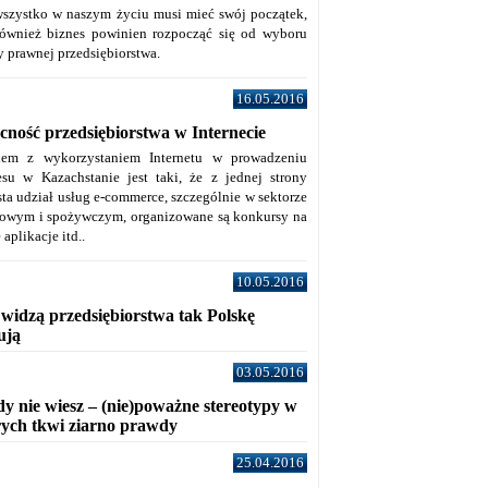
wszystko w naszym życiu musi mieć swój początek,
również biznes powinien rozpocząć się od wyboru
y prawnej przedsiębiorstwa.
16.05.2016
cność przedsiębiorstwa w Internecie
lem z wykorzystaniem Internetu w prowadzeniu
esu w Kazachstanie jest taki, że z jednej strony
sta udział usług e-commerce, szczególnie w sektorze
owym i spożywczym, organizowane są konkursy na
aplikacje itd..
10.05.2016
 widzą przedsiębiorstwa tak Polskę
ują
03.05.2016
y nie wiesz – (nie)poważne stereotypy w
rych tkwi ziarno prawdy
25.04.2016