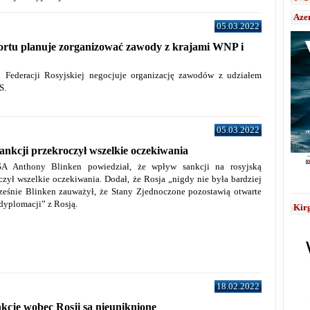
Aze
05.03.2022
ortu planuje zorganizować zawody z krajami WNP i
u Federacji Rosyjskiej negocjuje organizację zawodów z udziałem
S.
05.03.2022
sankcji przekroczył wszelkie oczekiwania
SA Anthony Blinken powiedział, że wpływ sankcji na rosyjską
czył wszelkie oczekiwania. Dodał,
że Rosja „nigdy nie była bardziej
ześnie Blinken zauważył, że Stany Zjednoczone pozostawią otwarte
 dyplomacji” z Rosją.
Kirg
18.02.2022
kcje wobec Rosji są nieuniknione