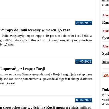
dział
ekon
Ukr
Rap
28.05.2022
iej ropy do Indii wzrosły w marcu 1,5 raza
Ukr
Indie zwiększyły import ropy o 40 proc. rok do roku i o 15,6% w
Sys
go 2022 r. do 22,72 miliona ton. Dostawy rosyjskiej ropy do tego
y 1,5 raza.
Ukr
Sys
14.05.2022
Stro
 kupować gaz i ropę z Rosji
rozszerzenia współpracy gospodarczej z Rosją i negocjuje zakup gazu
Za
dpisać konkretne porozumienia - powiedział afgański charge d'affaires
asir Garwal.
Doł
Port
wspó
05.04.2022
dokt
n spowodowane wyjściem z Rosji mogą wynieść miliard