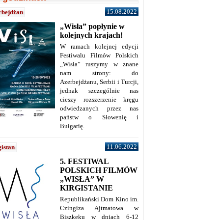
15.08.2022
rbejdżan
„Wisła” popłynie w
kolejnych krajach!
W ramach kolejnej edycji
Festiwalu Filmów Polskich
„Wisła” ruszymy w znane
nam strony: do
Azerbejdżanu, Serbii i Turcji,
jednak szczególnie nas
cieszy rozszerzenie kręgu
odwiedzanych przez nas
państw o Słowenię i
Bułgarię.
11.06.2022
istan
5. FESTIWAL
POLSKICH FILMÓW
„WISŁA” W
KIRGISTANIE
Republikański Dom Kino im.
Czingiza Ajtmatowa w
Biszkeku w dniach 6-12