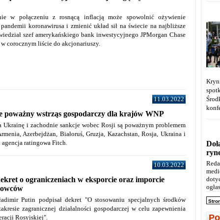
nie w połączeniu z rosnącą inflacją może spowolnić ożywienie
pandemii koronawirusa i zmienić układ sił na świecie na najbliższe
powiedział szef amerykańskiego bank inwestycyjnego JPMorgan Chase
w corocznym liście do akcjonariuszy.
Kryn
spot
11.03.2022
Środ
konfe
je poważny wstrząs gospodarczy dla krajów WNP
a Ukrainę i zachodnie sankcje wobec Rosji są poważnym problemem
menia, Azerbejdżan, Białoruś, Gruzja, Kazachstan, Rosja, Ukraina i
a agencja ratingowa Fitch.
Doł
ryn
Reda
10.03.2022
medi
doty
dekret o ograniczeniach w eksporcie oraz imporcie
ogłas
rowców
adimir Putin podpisał dekret "O stosowaniu specjalnych środków
Stro
kresie zagranicznej działalności gospodarczej w celu zapewnienia
Po
racji Rosyjskiej".