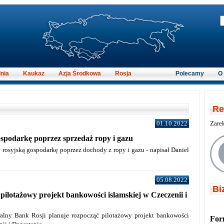
nia
Kaukaz
Azja Środkowa
Rosja
Polecamy
O
Re
01.10.2022
Zare
spodarkę poprzez sprzedaż ropy i gazu
 rosyjską gospodarkę poprzez dochody z ropy i gazu - napisał Daniel
05.08.2022
Bi
 pilotażowy projekt bankowości islamskiej w Czeczenii i
lny Bank Rosji planuje rozpocząć pilotażowy projekt bankowości
For