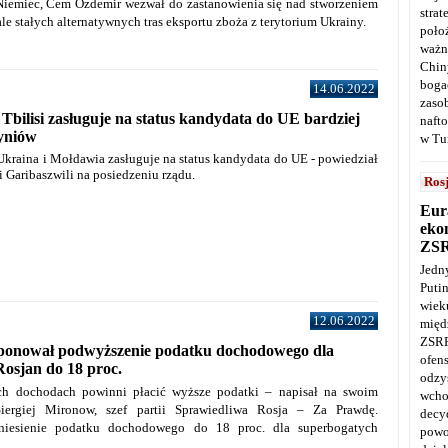
 Niemiec, Cem Ozdemir wezwał do zastanowienia się nad stworzeniem
stra
le stałych alternatywnych tras eksportu zboża z terytorium Ukrainy.
poło
ważn
Chin
boga
14.06.2022
zaso
 Tbilisi zasługuje na status kandydata do UE bardziej
naft
zyniów
w Tu
 Ukraina i Mołdawia zasługuje na status kandydata do UE - powiedział
li Garibaszwili na posiedzeniu rządu.
Ros
Eur
ekon
ZS
Jedn
Puti
wie
12.06.2022
międ
ZSRR
onował podwyższenie podatku dochodowego dla
ofen
osjan do 18 proc.
odz
ch dochodach powinni płacić wyższe podatki – napisał na swoim
wcho
iergiej Mironow, szef partii Sprawiedliwa Rosja – Za Prawdę.
decy
niesienie podatku dochodowego do 18 proc. dla superbogatych
powo