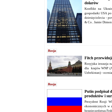
dolarów
Konflikt na Ukrai
gospodarki USA po 
dziesięciolecia - 
& Co.. Jamie Dimon 
Rosja
Fitch przewidu
Rosyjska inwazja n
dla krajów WNP (Ar
Uzbekistan) - oceni
Rosja
Putin podpisał 
produktów i su
Prezydent Rosji Wł
ekonomicznych w za
bezpieczeństwa Fede