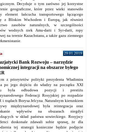
tegicznym. Decyduje o tym zarówno jej korzystne
żenie geograficzne, które przez wieki stanowiło
y element łańcucha transportowego łączącego
y z Bliskim Wschodem i Europą, jak również
ctwo zasobów naturalnych, w szczególności
bów wodnych rzek Amu-darii i Syr-darii, ropy
owej na terenie Kazachstanu, a także gazu ziemnego
rkmenistanie.
29.01.2019
ja
azjatycki Bank Rozwoju – narzędzie
omicznej integracji na obszarze byłego
RR
ym z priorytetów polityki prezydenta Władimira
na po jego dojściu do władzy na początku XXI
ku była odbudowa pozycji i prestiżu
zynarodowego Federacji Rosyjskiej po rozpadzie
 i rządach Borysa Jelcyna. Naturalnym kierunkiem
sywy międzynarodowej była reintegracja oraz
yskanie wpływów na obszarach niegdyś
dzących w skład państwa sowieckiego. Rosyjscy
denci doskonale zdawali sobie sprawę, że dla
dzenia tej strategii konieczne będzie podjęcie