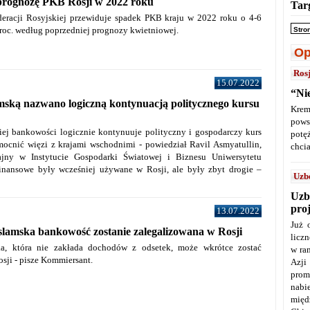
rognozę PKB Rosji w 2022 roku
Tar
eracji Rosyjskiej przewiduje spadek PKB kraju w 2022 roku o 4-6
proc. według poprzedniej prognozy kwietniowej.
Stro
Op
Ros
15.07.2022
“Ni
mską nazwano logiczną kontynuacją politycznego kursu
Krem
pows
kiej bankowości logicznie kontynuuje polityczny i gospodarczy kurs
potę
ocnić więzi z krajami wschodnimi - powiedział Ravil Asmyatullin,
chcia
ajny w Instytucie Gospodarki Światowej i Biznesu Uniwersytetu
finansowe były wcześniej używane w Rosji, ale były zbyt drogie –
Uzb
Uzb
pro
13.07.2022
Już 
lamska bankowość zostanie zalegalizowana w Rosji
licz
a, która nie zakłada dochodów z odsetek, może wkrótce zostać
w ra
sji - pisze Kommiersant.
Azji
prom
nabi
międ