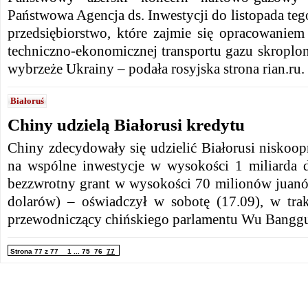
Państwowa Agencja ds. Inwestycji do listopada te
przedsiębiorstwo, które zajmie się opracowanie
techniczno-ekonomicznej transportu gazu skroplo
wybrzeże Ukrainy – podała rosyjska strona rian.ru.
Białoruś
Chiny udzielą Białorusi kredytu
Chiny zdecydowały się udzielić Białorusi niskoo
na wspólne inwestycje w wysokości 1 miliarda d
bezzwrotny grant w wysokości 70 milionów juan
dolarów) – oświadczył w sobotę (17.09), w tra
przewodniczący chińskiego parlamentu Wu Bangg
Strona 77 z 77
1
...
75
76
77