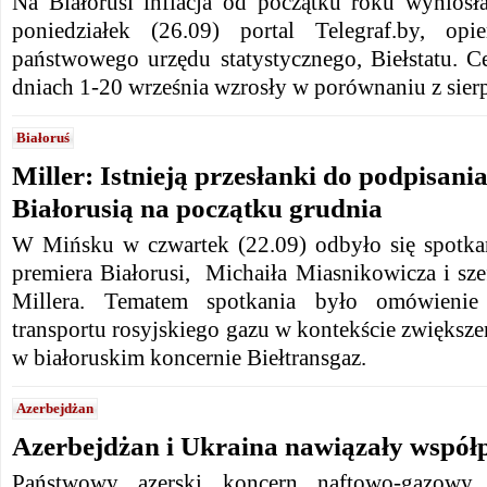
Na Białorusi inflacja od początku roku wyniosł
poniedziałek (26.09) portal Telegraf.by, op
państwowego urzędu statystycznego, Biełstatu. 
dniach 1-20 września wzrosły w porównaniu z sier
Białoruś
Miller: Istnieją przesłanki do podpisan
Białorusią na początku grudnia
W Mińsku w czwartek (22.09) odbyło się spotka
premiera Białorusi, Michaiła Miasnikowicza i sz
Millera. Tematem spotkania było omówieni
transportu rosyjskiego gazu w kontekście zwięks
w białoruskim koncernie Biełtransgaz.
Azerbejdżan
Azerbejdżan i Ukraina nawiązały współ
Państwowy azerski koncern naftowo-gazow