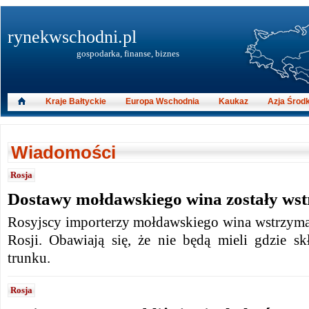
rynekwschodni.pl
gospodarka, finanse, biznes
Kraje Bałtyckie
Europa Wschodnia
Kaukaz
Azja Środ
Wiadomości
Rosja
Dostawy mołdawskiego wina zostały ws
Rosyjscy importerzy mołdawskiego wina wstrzyma
Rosji. Obawiają się, że nie będą mieli gdzie 
trunku.
Rosja