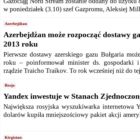
Gazociąg Nord Stream zostanie oddany do użytku 8
w poniedziałek (3.10) szef Gazpromu, Aleksiej Mill
Azerbejdżan
Azerbejdżan może rozpocząć dostawy ga
2013 roku
Pierwsze dostawy azerskiego gazu Bułgaria moż
roku – poinformował minister ds. gospodarki i
rządzie Traicho Traikov. To rok wcześniej niż do te
Rosja
Yandex inwestuje w Stanach Zjednoczo
Największa rosyjska wyszukiwarka internetowa 
dolarów kupiła mniejszościowy pakiet akcji amery
Kirgistan