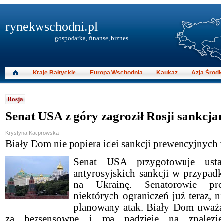
rynekwschodni.pl
gospodarka, finanse, biznes
Kraje Bałtyckie
Europa Wschodnia
Kaukaz
Azja Środ
Rosja
Senat USA z góry zagroził Rosji sankcja
Krystyna Kacprowska
Biały Dom nie popiera idei sankcji prewencyjnych
Senat USA przygotowuje ust
antyrosyjskich sankcji w przypadk
na Ukrainę. Senatorowie pro
niektórych ograniczeń już teraz, 
planowany atak. Biały Dom uważa
za bezsensowne i ma nadzieję na znalezie