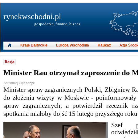
rynekwschodni.pl
gospodarka, finanse, biznes
Kraje Bałtyckie
Europa Wschodnia
Kaukaz
Azja Środ
Rosja
Minister Rau otrzymał zaproszenie do
Bartłomiej Cięszczyk
Minister spraw zagranicznych Polski, Zbigniew R
do złożenia wizyty w Moskwie - poinformowały 
spraw zagranicznych, a potwierdził rzecznik r
spotkania miałoby dojść 15 lutego przyszłego roku
Szef po
odwiedził