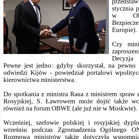
przedstaw
stycznia 
w OBW
Bezpiecz
Europie).
Czy mini
zaprosz
Decyzja 
Pewne jest jedno: gdyby skorzystał, na pewn
odwiedzi Kijów - powiedział portalowi wpolityc
kierownictwa ministerstwa.
Do spotkania z ministra Raua z ministrem spraw 
Rosyjskiej, S. Ławrowem może dojść także wcz
również na forum OBWE (ale już nie w Moskwie).
Wcześniej, szefowie polskiej i rosyjskiej dypl
wrześniu podczas Zgromadzenia Ogólnego 
Rozmowa ministrów także dotyczyła wspomnian