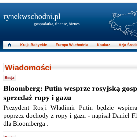
rynekwschodni.pl
gospodarka, finanse, biznes
Kraje Bałtyckie
Europa Wschodnia
Kaukaz
Azja Środ
Wiadomości
Rosja
Bloomberg: Putin wesprze rosyjską gos
sprzedaż ropy i gazu
Prezydent Rosji Władimir Putin będzie wspiera
poprzez dochody z ropy i gazu - napisał Daniel F
dla Bloomberga .