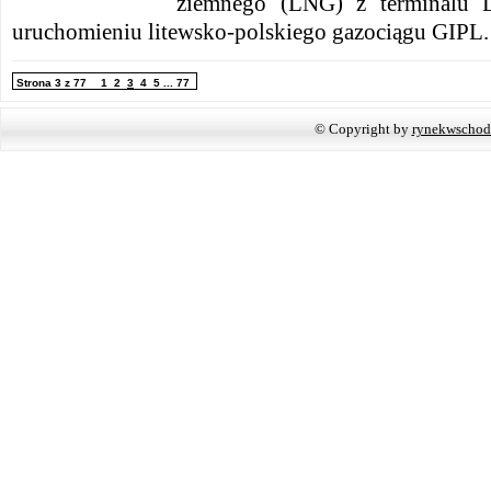
ziemnego (LNG) z terminalu 
uruchomieniu litewsko-polskiego gazociągu GIPL
Strona 3 z 77
1
2
3
4
5
...
77
© Copyright by
rynekwschod