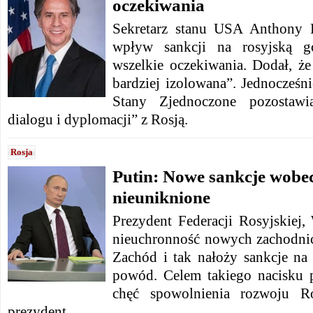
oczekiwania
Sekretarz stanu USA Anthony B
wpływ sankcji na rosyjską go
wszelkie oczekiwania. Dodał,
że 
bardziej izolowana”.
Jednocześni
Stany Zjednoczone pozostawi
dialogu i dyplomacji” z Rosją.
Rosja
Putin: Nowe sankcje wobec
nieuniknione
Prezydent Federacji Rosyjskiej,
nieuchronność nowych zachodnic
Zachód i tak nałoży sankcje na
powód. Celem takiego nacisku 
chęć spowolnienia rozwoju Ro
prezydent.