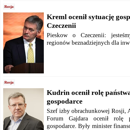
Rosja
Kreml ocenił sytuację gos
Czeczenii
Pieskow o Czeczenii: jesteś
regionów beznadziejnych dla inwe
Rosja
Kudrin ocenił rolę państwa
gospodarce
Szef izby obrachunkowej Rosji, 
Forum Gajdara ocenił rolę p
gospodarce. Były minister finans