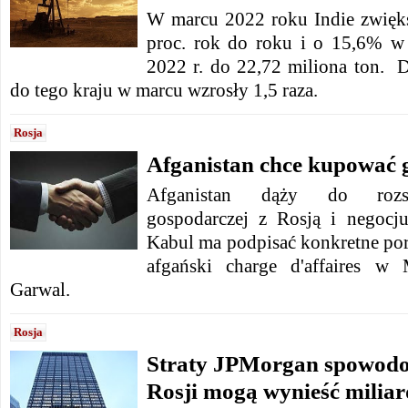
W marcu 2022 roku Indie zwięk
proc. rok do roku i o 15,6% w
2022 r. do 22,72 miliona ton. D
do tego kraju w marcu wzrosły 1,5 raza.
Rosja
Afganistan chce kupować g
Afganistan dąży do rozsz
gospodarczej z Rosją i negocj
Kabul ma podpisać konkretne por
afgański charge d'affaires w
Garwal.
Rosja
Straty JPMorgan spowodo
Rosji mogą wynieść milia