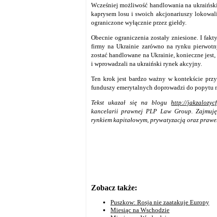
Wcześniej możliwość handlowania na ukraiński
kaprysem losu i swoich akcjonariuszy lokowal
ograniczone wyłącznie przez giełdy.
Obecnie ograniczenia zostały zniesione. I fak
firmy na Ukrainie zarówno na rynku pierwotn
zostać handlowane na Ukrainie, konieczne jest,
i wprowadzali na ukraiński rynek akcyjny.
Ten krok jest bardzo ważny w kontekście przy
funduszy emerytalnych doprowadzi do popytu na
Tekst ukazał się na blogu
http://jakzalozy
kancelarii prawnej PLP Law Group. Zajmuj
rynkiem kapitałowym, prywatyzacją oraz praw
Zobacz także:
Puszkow: Rosja nie zaatakuje Europy
Miesiąc na Wschodzie