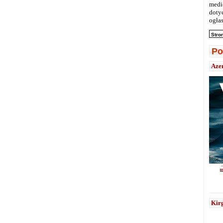
medi
doty
ogłas
Stro
Po
Aze
Kirg