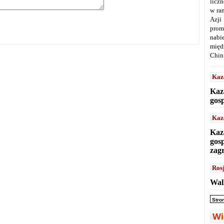
licz
w ra
Azji
prom
nabi
międ
Chin
Kaz
Kaz
gos
Kaz
Kaz
gos
zag
Ros
Wal
Stro
Wi