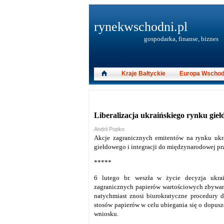
rynekwschodni.pl
gospodarka, finanse, biznes
Kraje Bałtyckie
Europa Wschod
Liberalizacja ukraińskiego rynku gie
Andrii Popko
Akcje zagranicznych emitentów na rynku ukra
giełdowego i integracji do międzynarodowej prz
*****
6 lutego br. weszła w życie decyzja ukrai
zagranicznych papierów wartościowych zbywan
natychmiast znosi biurokratyczne procedury d
stosów papierów w celu ubiegania się o dopusz
wniosku.