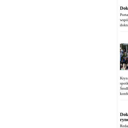
Doł
Port
wspó
dokt
Kryn
spot
Środ
konfe
Doł
ryn
Reda