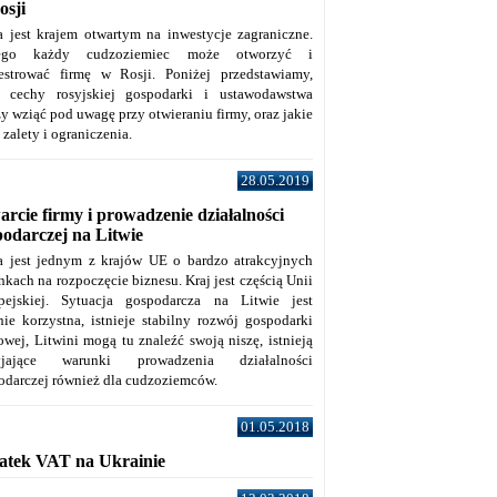
osji
a jest krajem otwartym na inwestycje zagraniczne.
tego każdy cudzoziemiec może otworzyć i
jestrować firmę w Rosji. Poniżej przedstawiamy,
e cechy rosyjskiej gospodarki i ustawodawstwa
y wziąć pod uwagę przy otwieraniu firmy, oraz jakie
j zalety i ograniczenia.
28.05.2019
rcie firmy i prowadzenie działalności
podarczej na Litwie
a jest jednym z krajów UE o bardzo atrakcyjnych
kach na rozpoczęcie biznesu. Kraj jest częścią Unii
pejskiej. Sytuacja gospodarcza na Litwie jest
nie korzystna, istnieje stabilny rozwój gospodarki
owej, Litwini mogą tu znaleźć swoją niszę, istnieją
zyjające warunki prowadzenia działalności
odarczej również dla cudzoziemców.
01.05.2018
atek VAT na Ukrainie