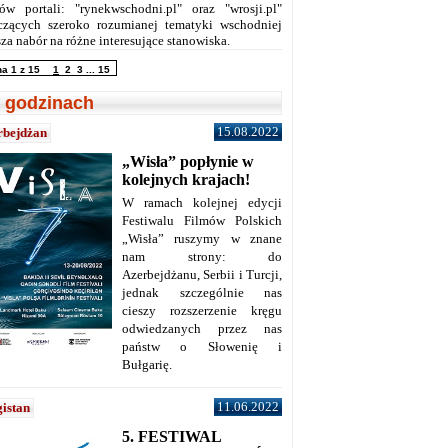
ów portali: "rynekwschodni.pl" oraz "wrosji.pl"
czących szeroko rozumianej tematyki wschodniej
za nabór na różne interesujące stanowiska.
na 1 z 15
1
2
3
...
15
 godzinach
15.08.2022
rbejdżan
„Wisła” popłynie w
kolejnych krajach!
W ramach kolejnej edycji
Festiwalu Filmów Polskich
„Wisła” ruszymy w znane
nam strony: do
Azerbejdżanu, Serbii i Turcji,
jednak szczególnie nas
cieszy rozszerzenie kręgu
odwiedzanych przez nas
państw o Słowenię i
Bułgarię.
11.06.2022
istan
5. FESTIWAL