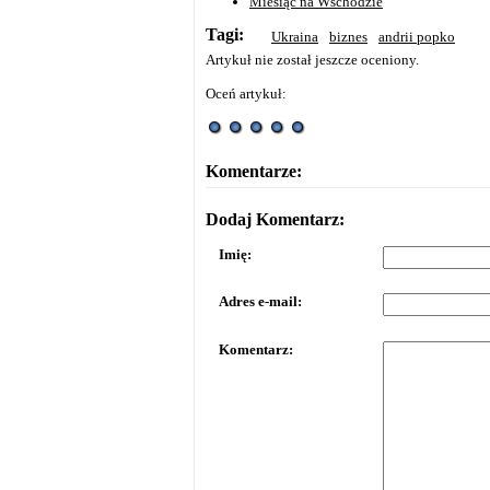
Miesiąc na Wschodzie
Tagi:
Ukraina
biznes
andrii popko
Artykuł nie został jeszcze oceniony.
Oceń artykuł:
Komentarze:
Dodaj Komentarz:
Imię:
Adres e-mail:
Komentarz: