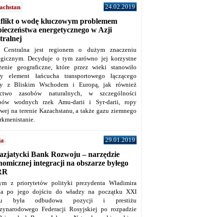
24.02.2019
achstan
flikt o wodę kluczowym problemem
pieczeństwa energetycznego w Azji
tralnej
 Centralna jest regionem o dużym znaczeniu
tegicznym. Decyduje o tym zarówno jej korzystne
żenie geograficzne, które przez wieki stanowiło
y element łańcucha transportowego łączącego
y z Bliskim Wschodem i Europą, jak również
ctwo zasobów naturalnych, w szczególności
bów wodnych rzek Amu-darii i Syr-darii, ropy
owej na terenie Kazachstanu, a także gazu ziemnego
rkmenistanie.
29.01.2019
ja
azjatycki Bank Rozwoju – narzędzie
omicznej integracji na obszarze byłego
RR
ym z priorytetów polityki prezydenta Władimira
na po jego dojściu do władzy na początku XXI
ku była odbudowa pozycji i prestiżu
zynarodowego Federacji Rosyjskiej po rozpadzie