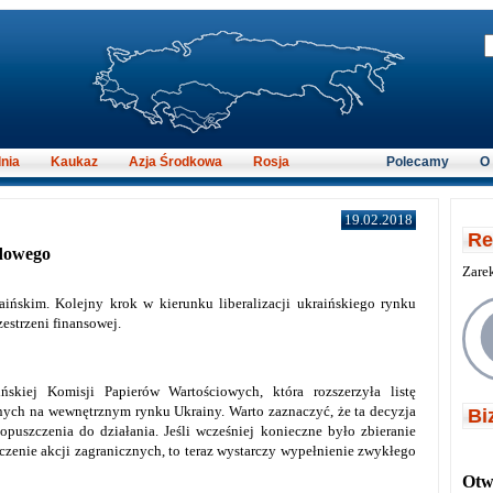
nia
Kaukaz
Azja Środkowa
Rosja
Polecamy
O
19.02.2018
Re
łdowego
Zare
ińskim. Kolejny krok w kierunku liberalizacji ukraińskiego rynku
estrzeni finansowej.
ńskiej Komisji Papierów Wartościowych, która rozszerzyła listę
ych na wewnętrznym rynku Ukrainy. Warto zaznaczyć, że ta decyzja
Bi
opuszczenia do działania. Jeśli wcześniej konieczne było zbieranie
czenie akcji zagranicznych, to teraz wystarczy wypełnienie zwykłego
Otwi