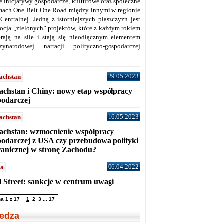
ne inicjatywy gospodarcze, kulturowe oraz społeczne
mach One Belt One Road między innymi w regionie
 Centralnej. Jedną z istotniejszych płaszczyzn jest
ocja „zielonych” projektów, które z każdym rokiem
erają na sile i stają się nieodłącznym elementem
zynarodowej narracji polityczno-gospodarczej
.
29.05.2023
achstan
achstan i Chiny: nowy etap współpracy
podarczej
16.05.2023
achstan
achstan: wzmocnienie współpracy
podarczej z USA czy przebudowa polityki
ranicznej w stronę Zachodu?
06.04.2022
ja
l Street: sankcje w centrum uwagi
na 1 z 17
1
2
3
...
17
edza