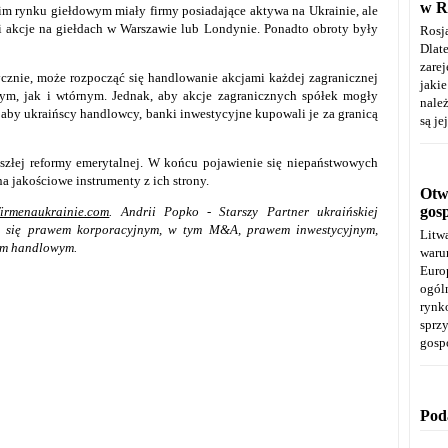
w R
m rynku giełdowym miały firmy posiadające aktywa na Ukrainie, ale
i akcje na giełdach w Warszawie lub Londynie. Ponadto obroty były
Rosj
Dla
zare
tycznie, może rozpocząć się handlowanie akcjami każdej zagranicznej
jaki
ym, jak i wtórnym. Jednak, aby akcje zagranicznych spółek mogły
należ
 aby ukraińscy handlowcy, banki inwestycyjne kupowali je za granicą
są je
szłej reformy emerytalnej. W końcu pojawienie się niepaństwowych
 jakościowe instrumenty z ich strony.
Otwa
gos
cfirmenaukrainie.com
. Andrii Popko - Starszy Partner ukraińskiej
ę się prawem korporacyjnym, w tym M&A, prawem inwestycyjnym,
Litw
em handlowym.
warun
Euro
ogól
rynk
spr
gosp
Pod