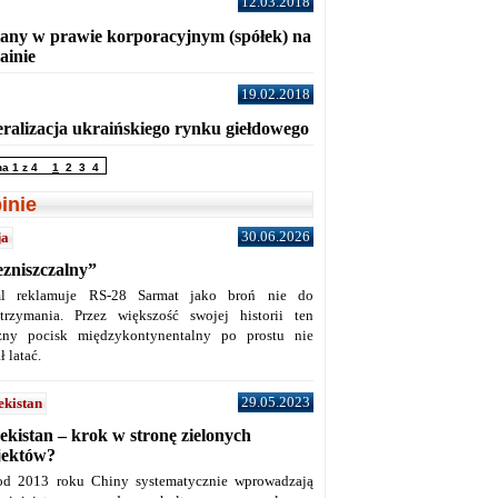
12.03.2018
any w prawie korporacyjnym (spółek) na
ainie
19.02.2018
eralizacja ukraińskiego rynku giełdowego
na 1 z 4
1
2
3
4
inie
30.06.2026
ja
ezniszczalny”
l reklamuje RS-28 Sarmat jako broń nie do
trzymania. Przez większość swojej historii ten
żny pocisk międzykontynentalny po prostu nie
ł latać.
29.05.2023
ekistan
ekistan – krok w stronę zielonych
jektów?
od 2013 roku Chiny systematycznie wprowadzają