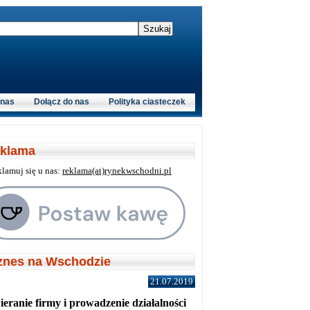
 nas
Dołącz do nas
Polityka ciasteczek
klama
klamuj się u nas:
reklama(at)rynekwschodni.pl
znes na Wschodzie
21.07.2019
eranie firmy i prowadzenie działalności