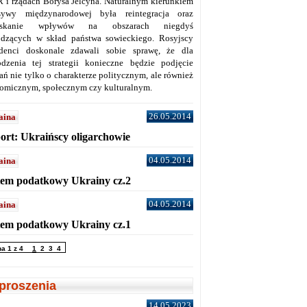
 i rządach Borysa Jelcyna. Naturalnym kierunkiem
sywy międzynarodowej była reintegracja oraz
yskanie wpływów na obszarach niegdyś
dzących w skład państwa sowieckiego. Rosyjscy
denci doskonale zdawali sobie sprawę, że dla
dzenia tej strategii konieczne będzie podjęcie
ań nie tylko o charakterze politycznym, ale również
omicznym, społecznym czy kulturalnym.
26.05.2014
aina
ort: Ukraińscy oligarchowie
04.05.2014
aina
tem podatkowy Ukrainy cz.2
04.05.2014
aina
tem podatkowy Ukrainy cz.1
na 1 z 4
1
2
3
4
proszenia
14.05.2023