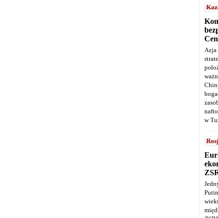
Kaz
Kon
bez
Cen
Azja
stra
poło
ważn
Chin
boga
zaso
naft
w Tu
Ros
Eur
ekon
ZS
Jedn
Puti
wie
międ