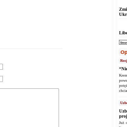
Zmi
Ukr
Lib
Stro
Op
Ros
“Ni
Krem
pows
potę
chcia
Uzb
Uzb
pro
Już 