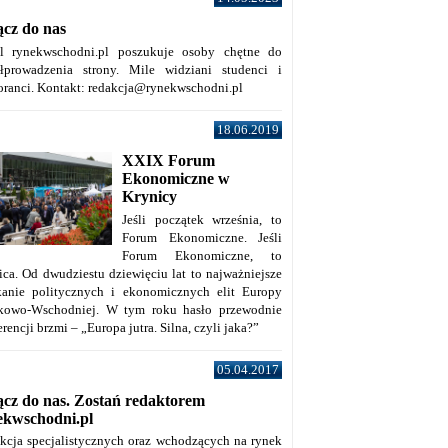
ącz do nas
al rynekwschodni.pl poszukuje osoby chętne do
łprowadzenia strony. Mile widziani studenci i
oranci. Kontakt: redakcja@rynekwschodni.pl
18.06.2019
XXIX Forum
Ekonomiczne w
Krynicy
Jeśli początek września, to
Forum Ekonomiczne. Jeśli
Forum Ekonomiczne, to
ica. Od dwudziestu dziewięciu lat to najważniejsze
kanie politycznych i ekonomicznych elit Europy
kowo-Wschodniej. W tym roku hasło przewodnie
rencji brzmi – „Europa jutra. Silna, czyli jaka?”
05.04.2017
ącz do nas. Zostań redaktorem
ekwschodni.pl
kcja specjalistycznych oraz wchodzących na rynek