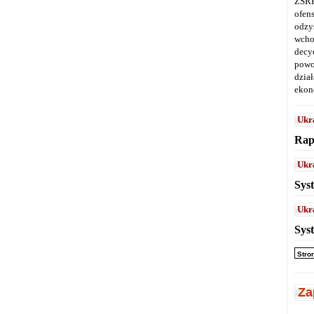
ZSRR
ofen
odz
wcho
decy
powo
dział
ekon
Ukr
Rap
Ukr
Sys
Ukr
Sys
Stro
Za