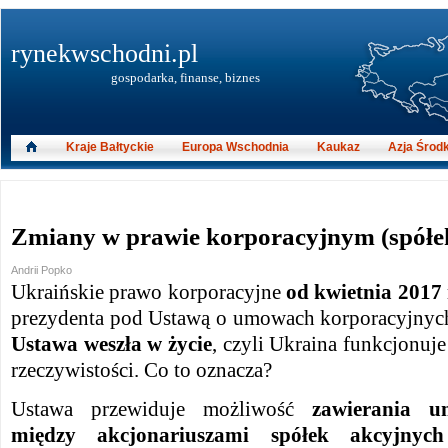
rynekwschodni.pl
gospodarka, finanse, biznes
Kraje Bałtyckie
Europa Wschodnia
Kaukaz
Azja Środ
Zmiany w prawie korporacyjnym (spółek
Andrii Popko
Ukraińskie prawo korporacyjne
od kwietnia 2017
prezydenta pod Ustawą o umowach korporacyjnyc
Ustawa weszła w życie
, czyli Ukraina funkcjonuj
rzeczywistości. Co to oznacza?
Ustawa przewiduje możliwość
zawierania u
między akcjonariuszami spółek akcyjnych