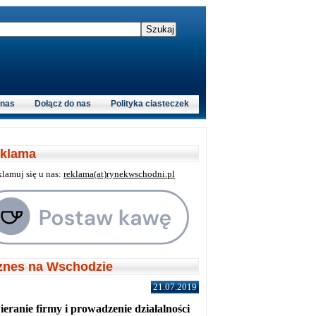
 nas
Dołącz do nas
Polityka ciasteczek
klama
klamuj się u nas:
reklama(at)rynekwschodni.pl
znes na Wschodzie
21.07.2019
eranie firmy i prowadzenie działalności