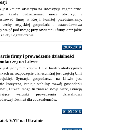
osji
a jest krajem otwartym na inwestycje zagraniczne.
tego każdy cudzoziemiec może otworzyć i
jestrować firmę w Rosji. Poniżej przedstawiamy,
e cechy rosyjskiej gospodarki i ustawodawstwa
y wziąć pod uwagę przy otwieraniu firmy, oraz jakie
j zalety i ograniczenia.
28.05.2019
rcie firmy i prowadzenie działalności
podarczej na Litwie
a jest jednym z krajów UE o bardzo atrakcyjnych
kach na rozpoczęcie biznesu. Kraj jest częścią Unii
pejskiej. Sytuacja gospodarcza na Litwie jest
nie korzystna, istnieje stabilny rozwój gospodarki
owej, Litwini mogą tu znaleźć swoją niszę, istnieją
zyjające warunki prowadzenia działalności
odarczej również dla cudzoziemców.
01.05.2018
atek VAT na Ukrainie