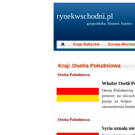
rynekwschodni.pl
gospodarka, finanse, biznes
Kraje Bałtyckie
Europa Wschod
Kraj: Osetia Południowa
Osetia Południowa
Władze Osetii P
Osetię Południową 
protesty na ulicac
pensji za bojkot
zatwierdzenia budżet
Osetia Południowa
Syria uznała ni