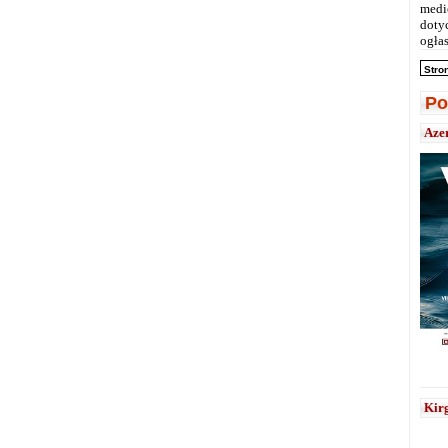
medi
doty
ogłas
Stro
Po
Aze
Kirg