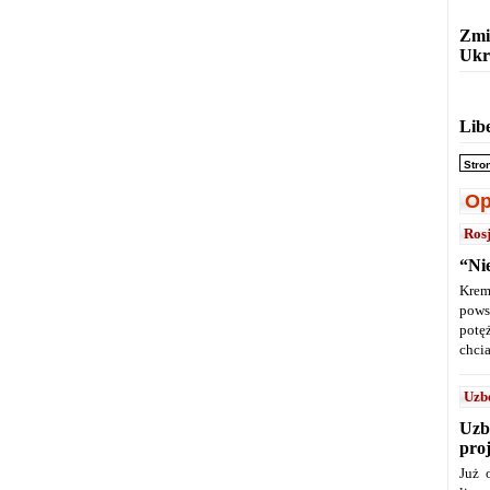
Zmi
Ukr
Lib
Stro
Op
Ros
“Ni
Krem
pows
potę
chcia
Uzb
Uzb
pro
Już 