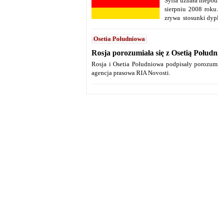
Syria uznała niepod
sierpniu 2008 roku
zrywa stosunki dypl
Osetia Południowa
Rosja porozumiała się z Osetią Południ
Rosja i Osetia Południowa podpisały porozumi
agencja prasowa RIA Novosti.