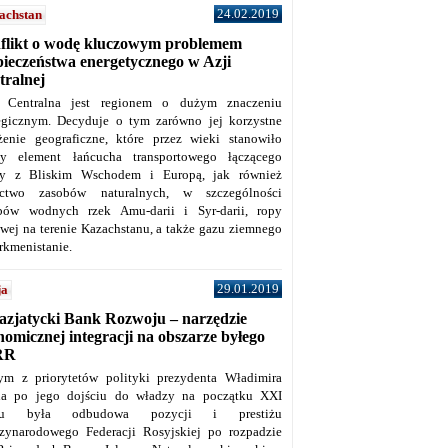
24.02.2019
achstan
flikt o wodę kluczowym problemem
pieczeństwa energetycznego w Azji
tralnej
 Centralna jest regionem o dużym znaczeniu
tegicznym. Decyduje o tym zarówno jej korzystne
żenie geograficzne, które przez wieki stanowiło
y element łańcucha transportowego łączącego
y z Bliskim Wschodem i Europą, jak również
ctwo zasobów naturalnych, w szczególności
bów wodnych rzek Amu-darii i Syr-darii, ropy
owej na terenie Kazachstanu, a także gazu ziemnego
rkmenistanie.
29.01.2019
ja
azjatycki Bank Rozwoju – narzędzie
omicznej integracji na obszarze byłego
RR
ym z priorytetów polityki prezydenta Władimira
na po jego dojściu do władzy na początku XXI
ku była odbudowa pozycji i prestiżu
zynarodowego Federacji Rosyjskiej po rozpadzie