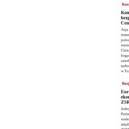
Kaz
Kon
bez
Cen
Azja
stra
poło
ważn
Chin
boga
zaso
naft
w Tu
Ros
Eur
ekon
ZS
Jedn
Puti
wie
międ