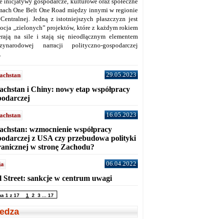
ne inicjatywy gospodarcze, kulturowe oraz społeczne
mach One Belt One Road między innymi w regionie
 Centralnej. Jedną z istotniejszych płaszczyzn jest
ocja „zielonych” projektów, które z każdym rokiem
erają na sile i stają się nieodłącznym elementem
zynarodowej narracji polityczno-gospodarczej
.
29.05.2023
achstan
achstan i Chiny: nowy etap współpracy
podarczej
16.05.2023
achstan
achstan: wzmocnienie współpracy
podarczej z USA czy przebudowa polityki
ranicznej w stronę Zachodu?
06.04.2022
ja
l Street: sankcje w centrum uwagi
na 1 z 17
1
2
3
...
17
edza