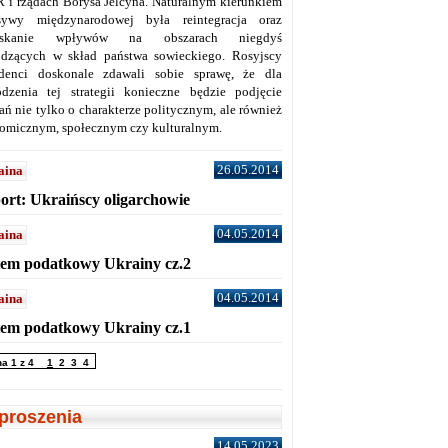
 i rządach Borysa Jelcyna. Naturalnym kierunkiem
sywy międzynarodowej była reintegracja oraz
yskanie wpływów na obszarach niegdyś
dzących w skład państwa sowieckiego. Rosyjscy
denci doskonale zdawali sobie sprawę, że dla
dzenia tej strategii konieczne będzie podjęcie
ań nie tylko o charakterze politycznym, ale również
omicznym, społecznym czy kulturalnym.
26.05.2014
aina
ort: Ukraińscy oligarchowie
04.05.2014
aina
tem podatkowy Ukrainy cz.2
04.05.2014
aina
tem podatkowy Ukrainy cz.1
na 1 z 4
1
2
3
4
proszenia
14.05.2023