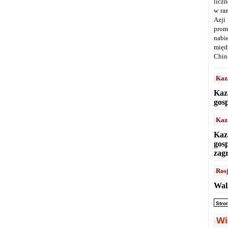
licz
w ra
Azji
prom
nabi
międ
Chin
Kaz
Kaz
gos
Kaz
Kaz
gos
zag
Ros
Wal
Stro
Wi