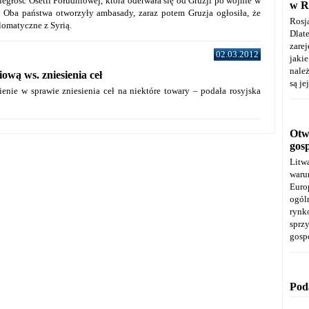
ległość Osetii Południowej, która oderwała się od Gruzji po wojnie w
w R
. Oba państwa otworzyły ambasady, zaraz potem Gruzja ogłosiła, że
Rosj
omatyczne z Syrią.
Dla
zare
02.03.2012
jaki
należ
ową ws. zniesienia ceł
są je
enie w sprawie zniesienia ceł na niektóre towary – podała rosyjska
Otwa
gos
Litw
warun
Euro
ogól
rynk
spr
gosp
Pod