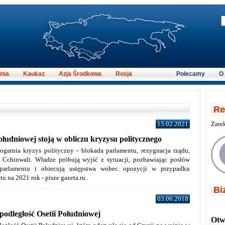
nia
Kaukaz
Azja Środkowa
Rosja
Polecamy
O
Re
15.02.2021
Zare
ołudniowej stoją w obliczu kryzysu politycznego
ogarnia kryzys polityczny - blokada parlamentu, rezygnacja rządu,
h Cchinwali. Władze próbują wyjść z sytuacji, pozbawiając posłów
 parlamentu i obiecują ustępstwa wobec opozycji w przypadku
u na 2021 rok - pisze gazeta.ru.
Bi
03.06.2018
epodległość Osetii Południowej
Otwi