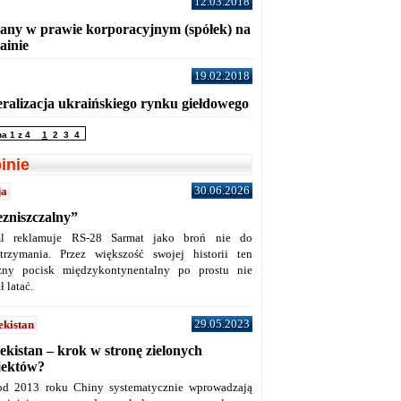
12.03.2018
any w prawie korporacyjnym (spółek) na
ainie
19.02.2018
eralizacja ukraińskiego rynku giełdowego
na 1 z 4
1
2
3
4
inie
30.06.2026
ja
ezniszczalny”
l reklamuje RS-28 Sarmat jako broń nie do
trzymania. Przez większość swojej historii ten
żny pocisk międzykontynentalny po prostu nie
ł latać.
29.05.2023
ekistan
ekistan – krok w stronę zielonych
jektów?
od 2013 roku Chiny systematycznie wprowadzają