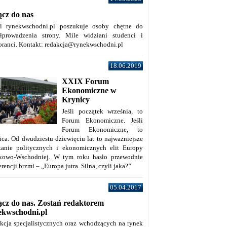
ącz do nas
al rynekwschodni.pl poszukuje osoby chętne do
łprowadzenia strony. Mile widziani studenci i
oranci. Kontakt: redakcja@rynekwschodni.pl
18.06.2019
XXIX Forum
Ekonomiczne w
Krynicy
Jeśli początek września, to
Forum Ekonomiczne. Jeśli
Forum Ekonomiczne, to
ica. Od dwudziestu dziewięciu lat to najważniejsze
kanie politycznych i ekonomicznych elit Europy
kowo-Wschodniej. W tym roku hasło przewodnie
rencji brzmi – „Europa jutra. Silna, czyli jaka?”
05.04.2017
ącz do nas. Zostań redaktorem
ekwschodni.pl
kcja specjalistycznych oraz wchodzących na rynek