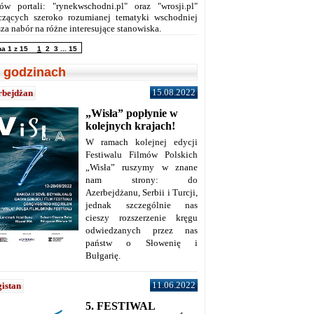
ów portali: "rynekwschodni.pl" oraz "wrosji.pl"
czących szeroko rozumianej tematyki wschodniej
za nabór na różne interesujące stanowiska.
na 1 z 15
1
2
3
...
15
 godzinach
15.08.2022
rbejdżan
„Wisła” popłynie w
kolejnych krajach!
W ramach kolejnej edycji
Festiwalu Filmów Polskich
„Wisła” ruszymy w znane
nam strony: do
Azerbejdżanu, Serbii i Turcji,
jednak szczególnie nas
cieszy rozszerzenie kręgu
odwiedzanych przez nas
państw o Słowenię i
Bułgarię.
11.06.2022
istan
5. FESTIWAL