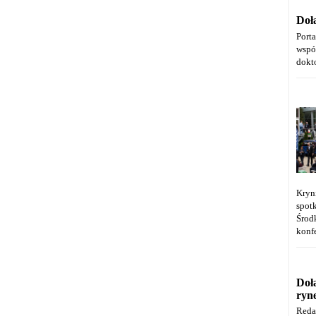
Doł
Port
wspó
dokt
Kryn
spot
Środ
konfe
Doł
ryn
Reda