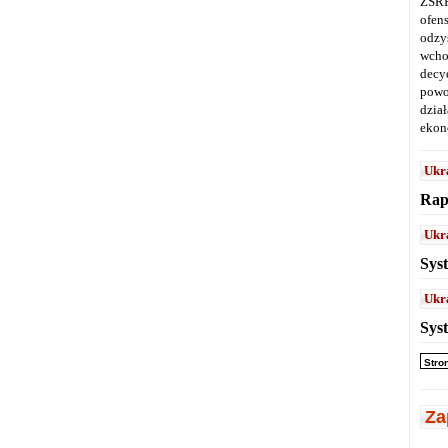
ZSRR
ofen
odz
wcho
decy
powo
dział
ekon
Ukr
Rap
Ukr
Sys
Ukr
Sys
Stro
Za