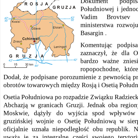
Dokument podpis
Południowej i jednoc
Vadim Brovtsev 
ministerstwa rozwoj
Basargin .
Komentując podpis
zaznaczył, że dla O
bardzo ważne znies
ropopochodne, któr
Dodał, że podpisane porozumienie z pewnością pr
obrotów towarowych między Rosją i Osetią Połud
Osetia Południowa po rozpadzie Związku Radziecki
Abchazją w granicach Gruzji. Jednak oba region
Moskwie, dążyły do wyjścia spod wpływów T
gruzińskiej wojnie o Osetię Południową w sie
oficjalnie uznała niepodległość obu republik. 
uważa je za integralne części swojego teryto