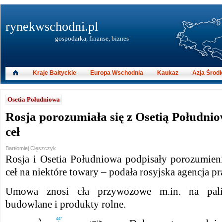
rynekwschodni.pl
gospodarka, finanse, biznes
Kraje Bałtyckie
Europa Wschodnia
Kaukaz
Azja Środ
Osetia Południowa
Rosja porozumiała się z Osetią Południo
ceł
Bartłomiej Cięszczyk
Rosja i Osetia Południowa podpisały porozumieni
ceł na niektóre towary – podała rosyjska agencja 
Umowa znosi cła przywozowe m.in. na paliw
budowlane i produkty rolne.