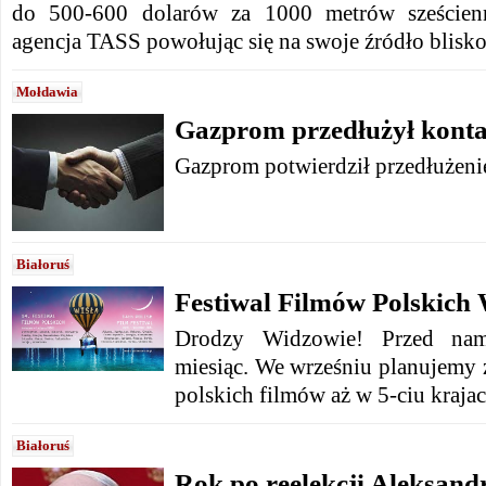
do 500-600 dolarów za 1000 metrów sześcien
agencja TASS powołując się na swoje źródło blisko
Mołdawia
Gazprom przedłużył kont
Gazprom potwierdził przedłużen
Białoruś
Festiwal Filmów Polskich 
Drodzy Widzowie! Przed nam
miesiąc. We wrześniu planujemy 
polskich filmów aż w 5-ciu kraja
Białoruś
Rok po reelekcji Aleksan