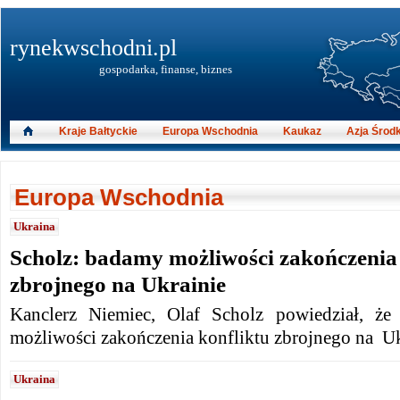
rynekwschodni.pl
gospodarka, finanse, biznes
Kraje Bałtyckie
Europa Wschodnia
Kaukaz
Azja Środ
Europa Wschodnia
Ukraina
Scholz: badamy możliwości zakończenia 
zbrojnego na Ukrainie
Kanclerz Niemiec, Olaf Scholz powiedział, że
możliwości zakończenia konfliktu zbrojnego na U
Ukraina