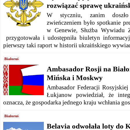
rozwiązać sprawę ukraińs
W styczniu, zanim doszło
zwieńczeniem było spotkanie p
w Genewie, Służba Wywiadu Z
przygotowała i udostępniła biuletyn informacy
pierwszy taki raport w historii ukraińskiego wywi
Białoruś
Ambasador Rosji na Białor
Mińska i Moskwy
Ambasador Federacji Rosyjskiej 
Łukjanow powiedział, że inte
oznacza, że ​​gospodarka jednego kraju wchłania go
Białoruś
Belavia odwołała loty do K