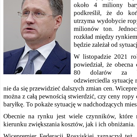
około 4 miliony bar
podkreślił, że do k
utrzyma wydobycie rop
milionów ton. Jednoc
rozkład między rynkie
będzie zależał od sytuac
W listopadzie 2021 r
powiedział, że obecna
80 dolarów za ba
odzwierciedla sytuację
nie da się przewidzieć dalszych zmian cen. Wicepre
można z całą pewnością stwierdzić, czy ceny ropy
baryłkę. To pokaże sytuację w nadchodzących mies
Obecnie na rynku jest wiele czynników, któr
kierunku zwiększania kosztów, jak i ich obniżania.
Wicepremier Federacji Rosyjskiej zaznaczył też,