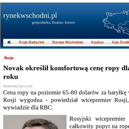
rynekwschodni.pl
gospodarka, finanse, biznes
Kraje Bałtyckie
Europa Wschodnia
Kaukaz
Azja Środ
Rosja
Novak określił komfortową cenę ropy dl
roku
Bartłomiej Cięszczyk
Cena ropy na poziomie 65-80 dolarów za baryłkę 
Rosji wygodna - powiedział wicepremier Rosj
wywiadzie dla RBC.
Rosyjski wicepremie
całkowity popyt na rop