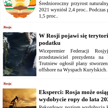
Średnioroczny przyrost naturaln
2021 wyniósł 2,4 proc.. Podczas 
1,5 proc..
Rosja
W Rosji pojawi się teryto
podatku
Wicepremier Federacji Rosjyj
przedstawiciel prezydenta na
Trutniew ogłosił plany stworze
offshore na Wyspach Kurylskich.
Rosja
Eksperci: Rosja może osi
wydobycie ropy do lata 20
Rekordowy poziom wydobycia k