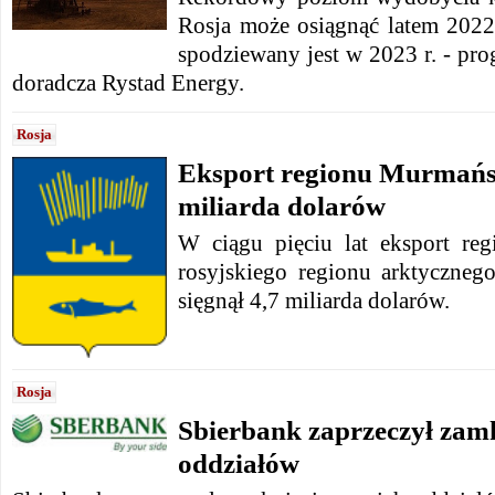
Rosja może osiągnąć latem 2022 
spodziewany jest w 2023 r. - pr
doradcza Rystad Energy.
Rosja
Eksport regionu Murmańsk
miliarda dolarów
W ciągu pięciu lat eksport re
rosyjskiego regionu arktycznego
sięgnął 4,7 miliarda dolarów.
Rosja
Sbierbank zaprzeczył zam
oddziałów