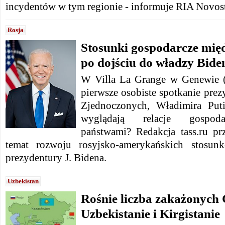
incydentów w tym regionie - informuje RIA Novost
Rosja
Stosunki gospodarcze mię
po dojściu do władzy Bide
W Villa La Grange w Genewie (
pierwsze osobiste spotkanie pre
Zjednoczonych, Władimira Put
wyglądają relacje gospo
państwami? Redakcja tass.ru pr
temat rozwoju rosyjsko-amerykańskich stosun
prezydentury J. Bidena.
Uzbekistan
Rośnie liczba zakażonyc
Uzbekistanie i Kirgistanie