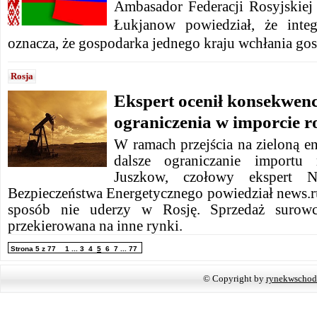
Ambasador Federacji Rosyjskiej 
Łukjanow powiedział, że inte
oznacza, że ​​gospodarka jednego kraju wchłania go
Rosja
Ekspert ocenił konsekwenc
ograniczenia w imporcie r
W ramach przejścia na zieloną en
dalsze ograniczanie importu 
Juszkow, czołowy ekspert 
Bezpieczeństwa Energetycznego powiedział news.ru
sposób nie uderzy w Rosję. Sprzedaż surowc
przekierowana na inne rynki.
Strona 5 z 77
1
...
3
4
5
6
7
...
77
© Copyright by
rynekwschod