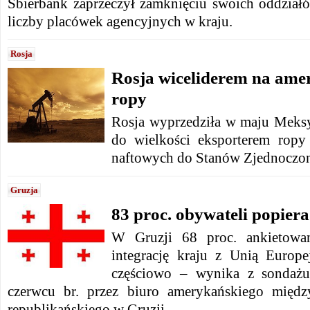
Sbierbank zaprzeczył zamknięciu swoich oddział
liczby placówek agencyjnych w kraju.
Rosja
Rosja wiceliderem na am
ropy
Rosja wyprzedziła w maju Meksyk
do wielkości eksporterem ropy
naftowych do Stanów Zjednoczo
Gruzja
83 proc. obywateli popiera
W Gruzji 68 proc. ankietowa
integrację kraju z Unią Europe
częściowo – wynika z sondaż
czerwcu br. przez biuro amerykańskiego międz
republikańskiego w Gruzji.