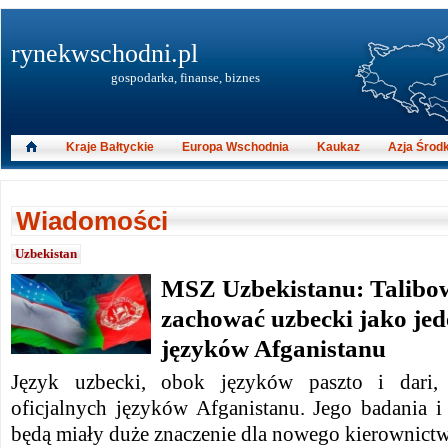
rynekwschodni.pl
gospodarka, finanse, biznes
Kraje Bałtyckie
Europa Wschodnia
Kaukaz
Azja Środ
Wiadomości
Uzbekistan
MSZ Uzbekistanu: Talibow
zachować uzbecki jako jede
języków Afganistanu
Język uzbecki, obok języków paszto i dari,
oficjalnych języków Afganistanu.
Jego badania i
będą miały duże znaczenie dla nowego kierownictw