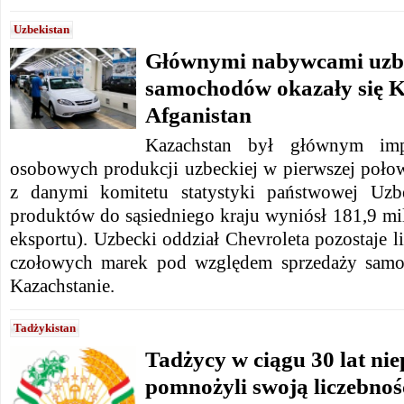
Uzbekistan
Głównymi nabywcami uzb
samochodów okazały się K
Afganistan
Kazachstan był głównym im
osobowych produkcji uzbeckiej w pierwszej poło
z danymi k
omitetu statystyki państwowej Uzbe
produktów do sąsiedniego kraju wyniósł 181,9 mi
eksportu). Uzbecki oddział
Chevroleta pozostaje l
czołowych marek pod względem sprzedaży sa
Kazachstanie.
Tadżykistan
Tadżycy w ciągu 30 lat nie
pomnożyli swoją liczebnoś