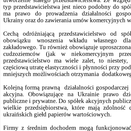
utworzenie stałego przedstawicielstwa. Ze wzglę
typ przedstawicielstwa jest nieco podobny do spó
ma prawo do prowadzenia działalności gospod
Ukrainy oraz do zawierania umów komercyjnych w 
Cechą odróżniającą przedstawicielstwo od spó
obowiązku wnoszenia wkładu własnego dla 
zakładowego. Tu również obowiązuje uproszczona 
cudzoziemców (jak w niekomercyjnym przeds
przedstawicielstwo ma wiele zalet, to niestet
częściową utratę elastyczności i płynności przy po
mniejszych możliwościach otrzymania dodatkoweg
Kolejną formą prawną działalności gospodarczej 
akcyjna. Obowiązujące na Ukrainie prawo dzi
publiczne i prywatne. Do spółek akcyjnych public
wielkie przedsiębiorstwa, które mają zdolność
ukraińskich giełd papierów wartościowych.
Firmy z średnim dochodem mogą funkcjonować 