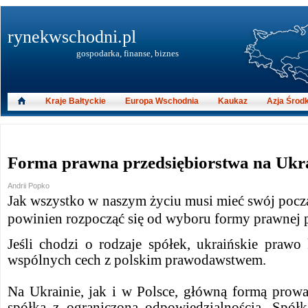
rynekwschodni.pl
gospodarka, finanse, biznes
Kraje Bałtyckie
Europa Wschodnia
Kaukaz
Azja Środ
Forma prawna przedsiębiorstwa na Ukr
Andrii Popko
Jak wszystko w naszym życiu musi mieć swój począ
powinien rozpocząć się od wyboru formy prawnej p
Jeśli chodzi o rodzaje spółek, ukraińskie prawo
wspólnych cech z polskim prawodawstwem.
Na Ukrainie, jak i w Polsce, główną formą prowad
spółka z ograniczoną odpowiedzialnością. Spółka