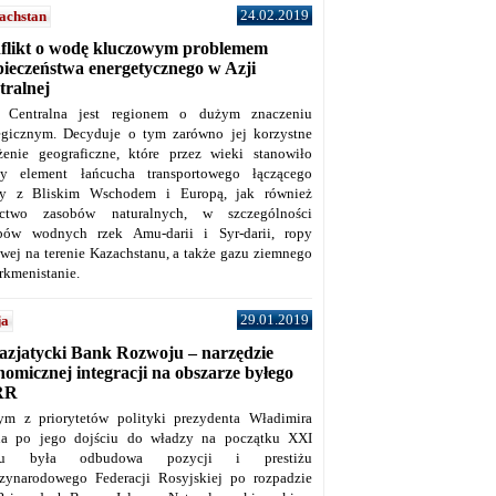
24.02.2019
achstan
flikt o wodę kluczowym problemem
pieczeństwa energetycznego w Azji
tralnej
 Centralna jest regionem o dużym znaczeniu
tegicznym. Decyduje o tym zarówno jej korzystne
żenie geograficzne, które przez wieki stanowiło
y element łańcucha transportowego łączącego
y z Bliskim Wschodem i Europą, jak również
ctwo zasobów naturalnych, w szczególności
bów wodnych rzek Amu-darii i Syr-darii, ropy
owej na terenie Kazachstanu, a także gazu ziemnego
rkmenistanie.
29.01.2019
ja
azjatycki Bank Rozwoju – narzędzie
omicznej integracji na obszarze byłego
RR
ym z priorytetów polityki prezydenta Władimira
na po jego dojściu do władzy na początku XXI
ku była odbudowa pozycji i prestiżu
zynarodowego Federacji Rosyjskiej po rozpadzie