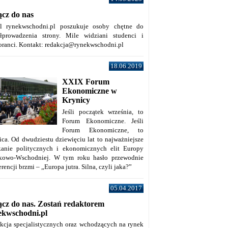
ącz do nas
al rynekwschodni.pl poszukuje osoby chętne do
łprowadzenia strony. Mile widziani studenci i
oranci. Kontakt: redakcja@rynekwschodni.pl
18.06.2019
XXIX Forum
Ekonomiczne w
Krynicy
Jeśli początek września, to
Forum Ekonomiczne. Jeśli
Forum Ekonomiczne, to
ica. Od dwudziestu dziewięciu lat to najważniejsze
kanie politycznych i ekonomicznych elit Europy
kowo-Wschodniej. W tym roku hasło przewodnie
rencji brzmi – „Europa jutra. Silna, czyli jaka?”
05.04.2017
ącz do nas. Zostań redaktorem
ekwschodni.pl
kcja specjalistycznych oraz wchodzących na rynek