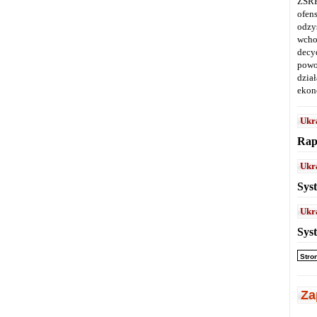
ZSRR
ofen
odz
wcho
decy
powo
dział
ekon
Ukr
Rap
Ukr
Sys
Ukr
Sys
Stro
Za