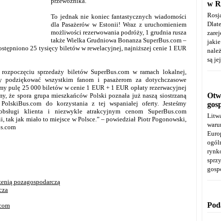
przewoźnika.
w R
Rosj
To jednak nie koniec fantastycznych wiadomości
Dla
dla Pasażerów w Estonii! Wraz z uruchomieniem
możliwości rezerwowania podróży, 1 grudnia rusza
zare
także Wielka Grudniowa Bonanza SuperBus.com –
jaki
stępniono 25 tysięcy biletów w rewelacyjnej, najniższej cenie 1 EUR
należ
są je
rozpoczęciu sprzedaży biletów SuperBus.com w ramach lokalnej,
 aby podziękować wszystkim fanom i pasażerom za dotychczasowe
śmy pulę 25 000 biletów w cenie 1 EUR + 1 EUR opłaty rezerwacyjnej
Otwa
, że spora grupa mieszkańców Polski poznała już naszą siostrzaną
PolskiBus.com do korzystania z tej wspaniałej oferty. Jesteśmy
gos
 obsługi klienta i niezwykle atrakcyjnym cenom SuperBus.com
Litw
i, tak jak miało to miejsce w Polsce.” – powiedział Piotr Pogonowski,
warun
us.com
Euro
ogól
rynk
spr
gosp
trzenią pozagospodarczą
cza
Pod
.com