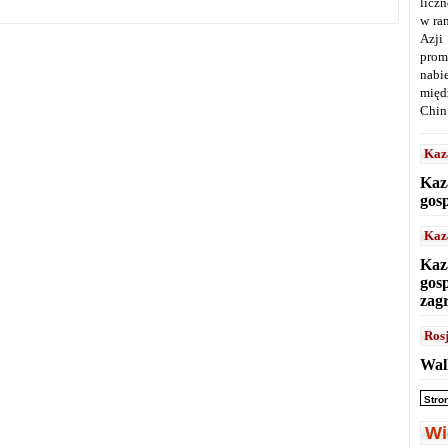
licz
w ra
Azji
prom
nabi
międ
Chin
Kaz
Kaz
gos
Kaz
Kaz
gos
zag
Ros
Wal
Stro
Wi