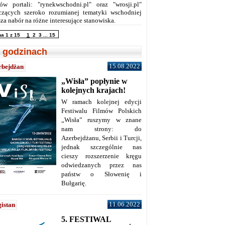
ów portali: "rynekwschodni.pl" oraz "wrosji.pl"
czących szeroko rozumianej tematyki wschodniej
za nabór na różne interesujące stanowiska.
na 1 z 15
1
2
3
...
15
 godzinach
15.08.2022
rbejdżan
„Wisła” popłynie w
kolejnych krajach!
W ramach kolejnej edycji
Festiwalu Filmów Polskich
„Wisła” ruszymy w znane
nam strony: do
Azerbejdżanu, Serbii i Turcji,
jednak szczególnie nas
cieszy rozszerzenie kręgu
odwiedzanych przez nas
państw o Słowenię i
Bułgarię.
11.06.2022
istan
5. FESTIWAL