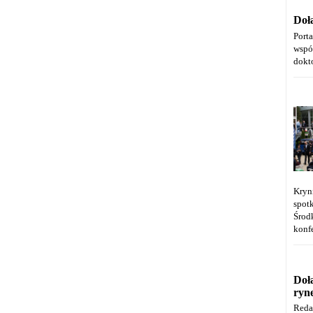
Doł
Port
wspó
dokt
Kryn
spot
Środ
konfe
Doł
ryn
Reda