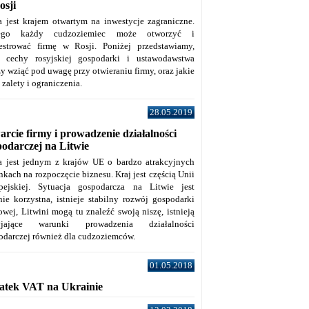
osji
a jest krajem otwartym na inwestycje zagraniczne.
tego każdy cudzoziemiec może otworzyć i
jestrować firmę w Rosji. Poniżej przedstawiamy,
e cechy rosyjskiej gospodarki i ustawodawstwa
y wziąć pod uwagę przy otwieraniu firmy, oraz jakie
j zalety i ograniczenia.
28.05.2019
rcie firmy i prowadzenie działalności
podarczej na Litwie
a jest jednym z krajów UE o bardzo atrakcyjnych
kach na rozpoczęcie biznesu. Kraj jest częścią Unii
pejskiej. Sytuacja gospodarcza na Litwie jest
nie korzystna, istnieje stabilny rozwój gospodarki
owej, Litwini mogą tu znaleźć swoją niszę, istnieją
zyjające warunki prowadzenia działalności
odarczej również dla cudzoziemców.
01.05.2018
atek VAT na Ukrainie