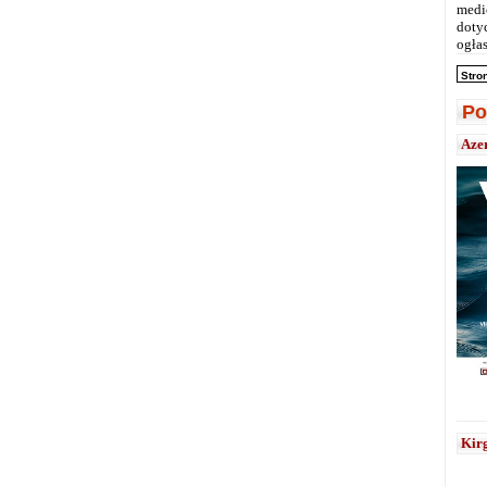
medi
doty
ogłas
Stro
Po
Aze
Kirg