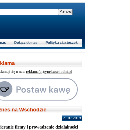
 nas
Dołącz do nas
Polityka ciasteczek
klama
klamuj się u nas:
reklama(at)rynekwschodni.pl
znes na Wschodzie
21.07.2019
eranie firmy i prowadzenie działalności