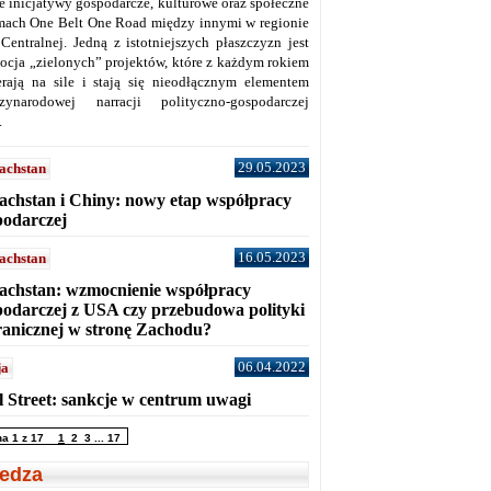
ne inicjatywy gospodarcze, kulturowe oraz społeczne
mach One Belt One Road między innymi w regionie
 Centralnej. Jedną z istotniejszych płaszczyzn jest
ocja „zielonych” projektów, które z każdym rokiem
erają na sile i stają się nieodłącznym elementem
zynarodowej narracji polityczno-gospodarczej
.
29.05.2023
achstan
achstan i Chiny: nowy etap współpracy
podarczej
16.05.2023
achstan
achstan: wzmocnienie współpracy
podarczej z USA czy przebudowa polityki
ranicznej w stronę Zachodu?
06.04.2022
ja
l Street: sankcje w centrum uwagi
na 1 z 17
1
2
3
...
17
edza