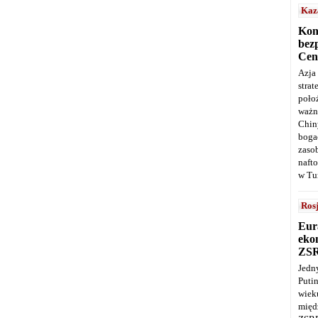
Kaz
Kon
bez
Cen
Azja
stra
poło
ważn
Chin
boga
zaso
naft
w Tu
Ros
Eur
ekon
ZS
Jedn
Puti
wie
międ