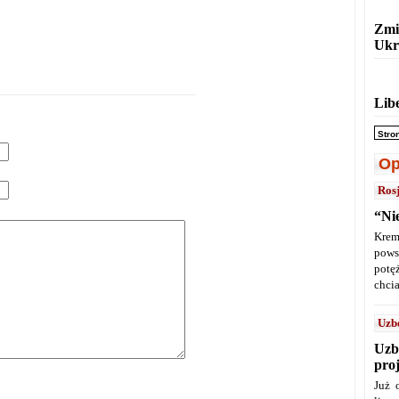
Zmi
Ukr
Lib
Stro
Op
Ros
“Ni
Krem
pows
potę
chcia
Uzb
Uzb
pro
Już 