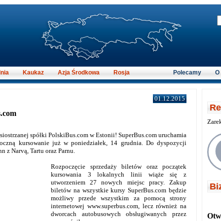
nia
Kaukaz
Azja Środkowa
Rosja
Polecamy
O
01.12.2015
Re
s.com
Zare
 siostrzanej spółki PolskiBus.com w Estonii! SuperBus.com uruchamia
zpoczną kursowanie już w poniedziałek, 14 grudnia. Do dyspozycji
nn z Narvą, Tartu oraz Parnu.
Rozpoczęcie sprzedaży biletów oraz początek
kursowania 3 lokalnych linii wiąże się z
utworzeniem 27 nowych miejsc pracy. Zakup
Bi
biletów na wszystkie kursy SuperBus.com będzie
możliwy przede wszystkim za pomocą strony
internetowej www.superbus.com, lecz również na
dworcach autobusowych obsługiwanych przez
Otwi