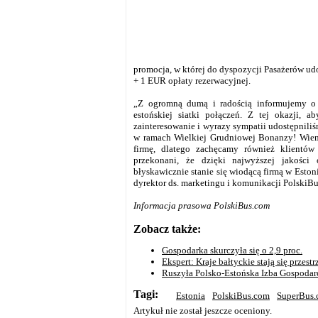
promocja, w której do dyspozycji Pasażerów udo
+ 1 EUR opłaty rezerwacyjnej.
„Z ogromną dumą i radością informujemy o 
estońskiej siatki połączeń. Z tej okazji,
zainteresowanie i wyrazy sympatii udostępnili
w ramach Wielkiej Grudniowej Bonanzy! Wiemy
firmę, dlatego zachęcamy również klientów 
przekonani, że dzięki najwyższej jakości
błyskawicznie stanie się wiodącą firmą w Estoni
dyrektor ds. marketingu i komunikacji PolskiB
Informacja prasowa PolskiBus.com
Zobacz także:
Gospodarka skurczyła się o 2,9 proc.
Ekspert: Kraje bałtyckie stają się przes
Ruszyła Polsko-Estońska Izba Gospodar
Tagi:
Estonia
PolskiBus.com
SuperBus
Artykuł nie został jeszcze oceniony.