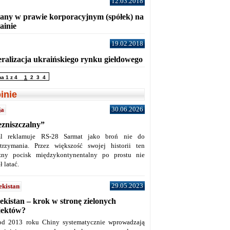
12.03.2018
any w prawie korporacyjnym (spółek) na
ainie
19.02.2018
eralizacja ukraińskiego rynku giełdowego
na 1 z 4
1
2
3
4
inie
30.06.2026
ja
ezniszczalny”
l reklamuje RS-28 Sarmat jako broń nie do
trzymania. Przez większość swojej historii ten
żny pocisk międzykontynentalny po prostu nie
ł latać.
29.05.2023
ekistan
ekistan – krok w stronę zielonych
jektów?
od 2013 roku Chiny systematycznie wprowadzają