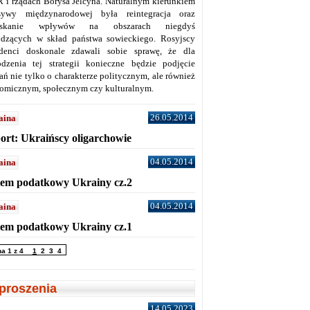
 i rządach Borysa Jelcyna. Naturalnym kierunkiem
sywy międzynarodowej była reintegracja oraz
yskanie wpływów na obszarach niegdyś
dzących w skład państwa sowieckiego. Rosyjscy
denci doskonale zdawali sobie sprawę, że dla
dzenia tej strategii konieczne będzie podjęcie
ań nie tylko o charakterze politycznym, ale również
omicznym, społecznym czy kulturalnym.
26.05.2014
aina
ort: Ukraińscy oligarchowie
04.05.2014
aina
tem podatkowy Ukrainy cz.2
04.05.2014
aina
tem podatkowy Ukrainy cz.1
na 1 z 4
1
2
3
4
proszenia
14.05.2023