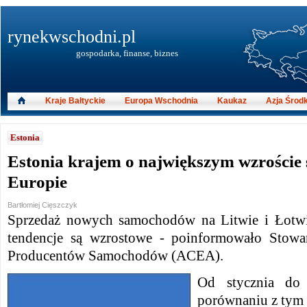
rynekwschodni.pl
gospodarka, finanse, biznes
Kraje Bałtyckie
Europa Wschodnia
Kaukaz
Azja Środ
Estonia
Estonia krajem o największym wzroście 
Europie
Bartłomiej Cięszczyk
Sprzedaż nowych samochodów na Litwie i Łotwie
tendencje są wzrostowe - poinformowało Stowar
Producentów Samochodów (ACEA).
Od stycznia do
porównaniu z tym