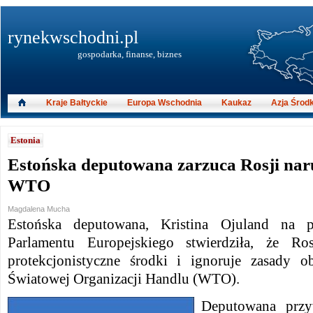
rynekwschodni.pl
gospodarka, finanse, biznes
Kraje Bałtyckie
Europa Wschodnia
Kaukaz
Azja Środ
Estonia
Estońska deputowana zarzuca Rosji nar
WTO
Magdalena Mucha
Estońska deputowana, Kristina Ojuland na p
Parlamentu Europejskiego stwierdziła, że Ro
protekcjonistyczne środki i ignoruje zasady 
Światowej Organizacji Handlu (WTO).
Deputowana przy