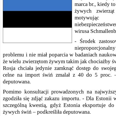
marca br., kiedy t
żywych zwierząt
motywując 
niebezpieczeństwem
wirusa Schmallenb
- Środek zastos
nieproporcjon
problemu i nie miał poparcia w badaniach nauko
że wielu zwierzętom żywym takim jak chociażby świ
Rosja chciała jedynie zamknąć dostęp do swoje
celne na import świń zmalał z 40 do 5 proc. –
deputowana.
Pomimo konsultacji prowadzonych na najwyższ
zgodziła się zdjąć zakazu importu. - Dla Estoni
szczególną kwestią, gdyż Estonia eksportuje do
żywych świń – podkreśliła deputowana.