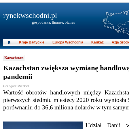
rynekwschodni.pl
gospodarka, finanse, biznes
Kraje Bałtyckie
Europa Wschodnia
Kaukaz
Azja Środ
Kazachstan
Kazachstan zwiększa wymianę handlow
pandemii
Grzegorz Miszkiel
Wartość obrotów handlowych między Kazachst
pierwszych siedmiu miesięcy 2020 roku wyniosła 
porównaniu do 36,6 miliona dolarów w tym samym
Udział Danii w