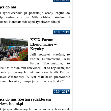
ącz do nas
al rynekwschodni.pl poszukuje osoby chętne do
łprowadzenia strony. Mile widziani studenci i
oranci. Kontakt: redakcja@rynekwschodni.pl
18.06.2019
XXIX Forum
Ekonomiczne w
Krynicy
Jeśli początek września, to
Forum Ekonomiczne. Jeśli
Forum Ekonomiczne, to
ica. Od dwudziestu dziewięciu lat to najważniejsze
kanie politycznych i ekonomicznych elit Europy
kowo-Wschodniej. W tym roku hasło przewodnie
rencji brzmi – „Europa jutra. Silna, czyli jaka?”
05.04.2017
ącz do nas. Zostań redaktorem
ekwschodni.pl
kcja specjalistycznych oraz wchodzących na rynek