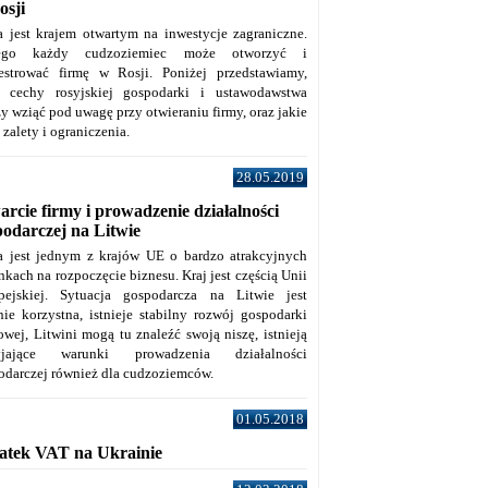
osji
a jest krajem otwartym na inwestycje zagraniczne.
tego każdy cudzoziemiec może otworzyć i
jestrować firmę w Rosji. Poniżej przedstawiamy,
e cechy rosyjskiej gospodarki i ustawodawstwa
y wziąć pod uwagę przy otwieraniu firmy, oraz jakie
j zalety i ograniczenia.
28.05.2019
rcie firmy i prowadzenie działalności
podarczej na Litwie
a jest jednym z krajów UE o bardzo atrakcyjnych
kach na rozpoczęcie biznesu. Kraj jest częścią Unii
pejskiej. Sytuacja gospodarcza na Litwie jest
nie korzystna, istnieje stabilny rozwój gospodarki
owej, Litwini mogą tu znaleźć swoją niszę, istnieją
zyjające warunki prowadzenia działalności
odarczej również dla cudzoziemców.
01.05.2018
atek VAT na Ukrainie