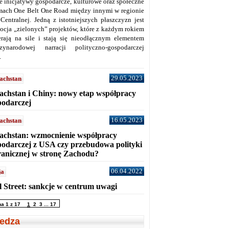
ne inicjatywy gospodarcze, kulturowe oraz społeczne
mach One Belt One Road między innymi w regionie
 Centralnej. Jedną z istotniejszych płaszczyzn jest
ocja „zielonych” projektów, które z każdym rokiem
erają na sile i stają się nieodłącznym elementem
zynarodowej narracji polityczno-gospodarczej
.
29.05.2023
achstan
achstan i Chiny: nowy etap współpracy
podarczej
16.05.2023
achstan
achstan: wzmocnienie współpracy
podarczej z USA czy przebudowa polityki
ranicznej w stronę Zachodu?
06.04.2022
ja
l Street: sankcje w centrum uwagi
na 1 z 17
1
2
3
...
17
edza