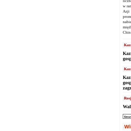
licz
w ra
Azji
prom
nabi
międ
Chin
Kaz
Kaz
gos
Kaz
Kaz
gos
zag
Ros
Wal
Stro
Wi