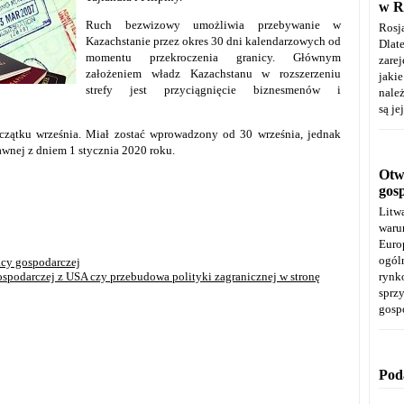
w R
Ruch bezwizowy umożliwia przebywanie w
Rosj
Kazachstanie przez okres 30 dni kalendarzowych od
Dla
momentu przekroczenia granicy. Głównym
zare
założeniem władz Kazachstanu w rozszerzeniu
jaki
strefy jest przyciągnięcie biznesmenów i
należ
są je
czątku września. Miał zostać wprowadzony od 30 września, jednak
wnej z dniem 1 stycznia 2020 roku.
Otwa
gos
Litw
warun
Euro
ogól
acy gospodarczej
spodarczej z USA czy przebudowa polityki zagranicznej w stronę
rynk
spr
gosp
Pod