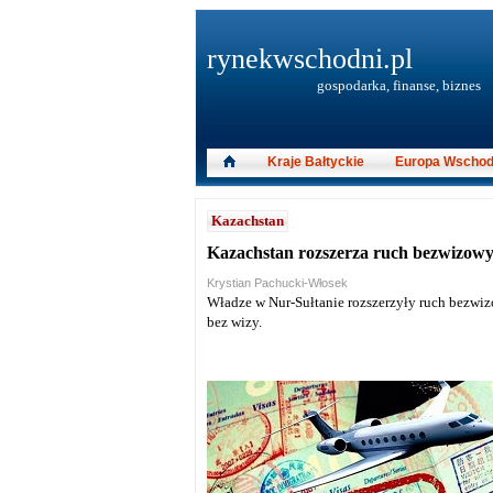
rynekwschodni.pl
gospodarka, finanse, biznes
Kraje Bałtyckie
Europa Wschod
Kazachstan
Kazachstan rozszerza ruch bezwizowy
Krystian Pachucki-Włosek
Władze w Nur-Sułtanie rozszerzyły ruch bezwi
bez wizy.