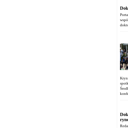
Doł
Port
wspó
dokt
Kryn
spot
Środ
konfe
Doł
ryn
Reda