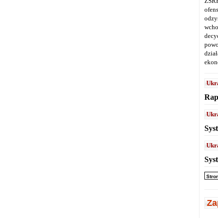
ZSRR
ofen
odz
wcho
decy
powo
dział
ekon
Ukr
Rap
Ukr
Sys
Ukr
Sys
Stro
Za