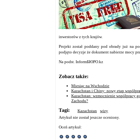
inwestorów z tych krajów.
Projekt został poddany pod obrady już na po
podjęto decyzje że dokument nabierze mocy pra
Na podst. InformБЮРО.kz
Zobacz także:
Miesiąc na Wschodzie
Kazachstan i Chiny: nowy etap współpr
Kazachstan: wzmocnienie współpracy go
Zachodu?
Tagi:
Kazachstan
wizy
Artykuł nie został jeszcze oceniony.
Oceń artykuł: