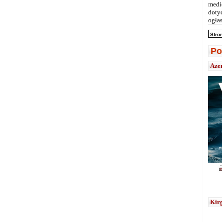
medi
doty
ogłas
Stro
Po
Aze
Kirg