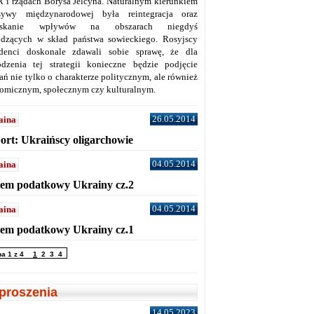
 i rządach Borysa Jelcyna. Naturalnym kierunkiem
sywy międzynarodowej była reintegracja oraz
yskanie wpływów na obszarach niegdyś
dzących w skład państwa sowieckiego. Rosyjscy
denci doskonale zdawali sobie sprawę, że dla
dzenia tej strategii konieczne będzie podjęcie
ań nie tylko o charakterze politycznym, ale również
omicznym, społecznym czy kulturalnym.
26.05.2014
aina
ort: Ukraińscy oligarchowie
04.05.2014
aina
tem podatkowy Ukrainy cz.2
04.05.2014
aina
tem podatkowy Ukrainy cz.1
na 1 z 4
1
2
3
4
proszenia
14.05.2023