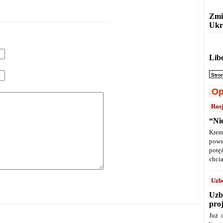
Zmi
Ukr
Lib
Stro
Op
Ros
“Ni
Krem
pows
potę
chcia
Uzb
Uzb
pro
Już 