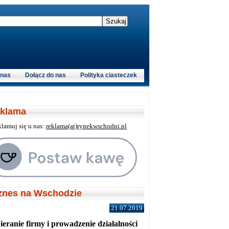
 nas
Dołącz do nas
Polityka ciasteczek
klama
klamuj się u nas:
reklama(at)rynekwschodni.pl
znes na Wschodzie
21.07.2019
eranie firmy i prowadzenie działalności