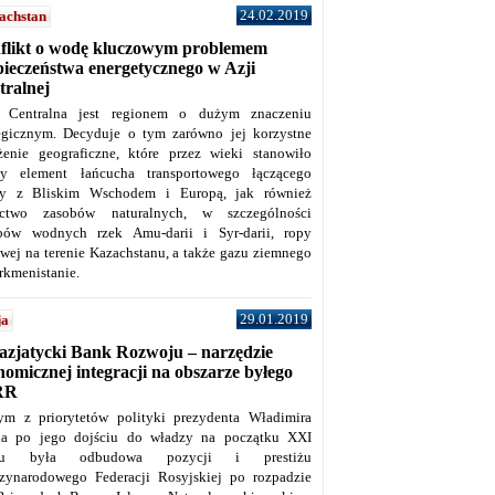
24.02.2019
achstan
flikt o wodę kluczowym problemem
pieczeństwa energetycznego w Azji
tralnej
 Centralna jest regionem o dużym znaczeniu
tegicznym. Decyduje o tym zarówno jej korzystne
żenie geograficzne, które przez wieki stanowiło
y element łańcucha transportowego łączącego
y z Bliskim Wschodem i Europą, jak również
ctwo zasobów naturalnych, w szczególności
bów wodnych rzek Amu-darii i Syr-darii, ropy
owej na terenie Kazachstanu, a także gazu ziemnego
rkmenistanie.
29.01.2019
ja
azjatycki Bank Rozwoju – narzędzie
omicznej integracji na obszarze byłego
RR
ym z priorytetów polityki prezydenta Władimira
na po jego dojściu do władzy na początku XXI
ku była odbudowa pozycji i prestiżu
zynarodowego Federacji Rosyjskiej po rozpadzie