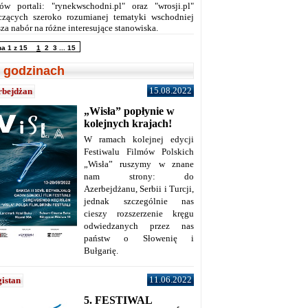
ów portali: "rynekwschodni.pl" oraz "wrosji.pl"
czących szeroko rozumianej tematyki wschodniej
za nabór na różne interesujące stanowiska.
na 1 z 15
1
2
3
...
15
 godzinach
15.08.2022
rbejdżan
„Wisła” popłynie w
kolejnych krajach!
W ramach kolejnej edycji
Festiwalu Filmów Polskich
„Wisła” ruszymy w znane
nam strony: do
Azerbejdżanu, Serbii i Turcji,
jednak szczególnie nas
cieszy rozszerzenie kręgu
odwiedzanych przez nas
państw o Słowenię i
Bułgarię.
11.06.2022
istan
5. FESTIWAL