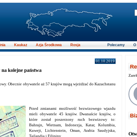
nia
Kaukaz
Azja Środkowa
Rosja
Polecamy
O
01.10.2019
Re
 na kolejne państwa
Zare
zowy. Obecnie obywatele aż 57 krajów mogą wjeżdżać do Kazachstanu
Przed zmianami możliwość bezwizowego wjazdu
mieli obywatele 45 krajów. Dwanaście krajów, o
Bi
które został poszerzony ruch bezwizowy to:
Bahrajn, Wietnam, Indonezja, Katar, Kolumbia,
Kuwejt, Lichtenstein, Oman, Arabia Saudyjska,
Otwi
Tajlandia i Filipiny.