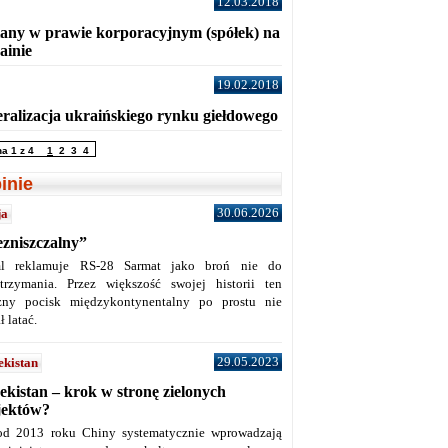
12.03.2018
any w prawie korporacyjnym (spółek) na
ainie
19.02.2018
eralizacja ukraińskiego rynku giełdowego
na 1 z 4
1
2
3
4
inie
30.06.2026
ja
ezniszczalny”
l reklamuje RS-28 Sarmat jako broń nie do
trzymania. Przez większość swojej historii ten
żny pocisk międzykontynentalny po prostu nie
ł latać.
29.05.2023
ekistan
ekistan – krok w stronę zielonych
jektów?
od 2013 roku Chiny systematycznie wprowadzają