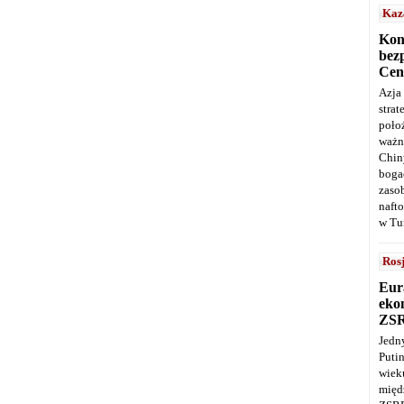
Kaz
Kon
bez
Cen
Azja
stra
poło
ważn
Chin
boga
zaso
naft
w Tu
Ros
Eur
ekon
ZS
Jedn
Puti
wie
międ