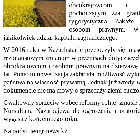
obcokrajowcom i 
pochodzącym zza gran
rygorystyczna. Zakaże
osobom prawnym, w 
jakikolwiek udział kapitału zagranicznego.
W 2016 roku w Kazachstanie przetoczyły się
mas
rezonansowym zmianom w przepisach dotyczących 
obcokrajowcom i osobom prawnym na dzierżawę 
lat.
Ponadto nowelizacja zakładała możliwość wyk
państwa na własność prywatną.
Jednak już wtedy w
dokumencie nie ma mowy o sprzedaży ziemi cudz
Gwałtowny sprzeciw wobec reformy rolnej zmusił 
Nursułtana Nazarbajewa
do ogłoszenia moratori
wygasa z końcem tego roku.
Na podst. tengrinews.kz