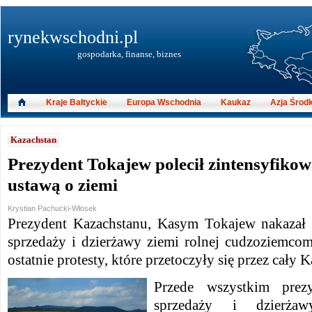
rynekwschodni.pl
gospodarka, finanse, biznes
Kraje Bałtyckie
Europa Wschodnia
Kaukaz
Azja Środ
Kazachstan
Prezydent Tokajew polecił zintensyfiko
ustawą o ziemi
Krystian Pachucki-Włosek
Prezydent Kazachstanu, Kasym Tokajew nakazał 
sprzedaży i dzierżawy ziemi rolnej cudzoziemcom
ostatnie protesty, które przetoczyły się przez cały 
Przede wszystkim prez
sprzedaży i dzierża