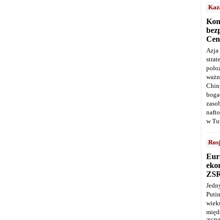
Kaz
Kon
bez
Cen
Azja
stra
poło
ważn
Chin
boga
zaso
naft
w Tu
Ros
Eur
ekon
ZS
Jedn
Puti
wie
międ