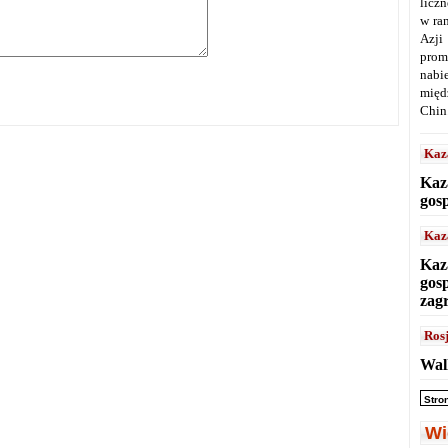
licz
w ra
Azji
prom
nabi
międ
Chin
Kaz
Kaz
gos
Kaz
Kaz
gos
zag
Ros
Wal
Stro
Wi