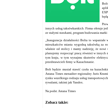
Bolt
apli
EXPO
będą
Prow
innych usług taksówkarskich. Firma oferuje je
ze stałymi stawkami, program budowania marki 
„Inauguracja działalności Bolta to wspaniałe 
mieszkańców miasta wygodną taksówką za ro
właśnie od stolicy i mamy nadzieję, że nowi 
planujemy rozpocząć pracę również w innych 
tym kraju, w tym wynajmu skuterów elektryc
przedstawicieli firmy w Kazachstanie.
Bolt będzie musiał stawić czoła na kazachs
Astana Times menadżer regionalny Juris Krumin
rynku wszelkiego rodzaju usług transportowych 
rywalami, takimi jak Yandex.
Na podst. Astana Times
Zobacz także: