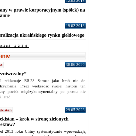
12.03.2018
any w prawie korporacyjnym (spółek) na
ainie
19.02.2018
eralizacja ukraińskiego rynku giełdowego
na 1 z 4
1
2
3
4
inie
30.06.2026
ja
ezniszczalny”
l reklamuje RS-28 Sarmat jako broń nie do
trzymania. Przez większość swojej historii ten
żny pocisk międzykontynentalny po prostu nie
ł latać.
29.05.2023
ekistan
ekistan – krok w stronę zielonych
jektów?
od 2013 roku Chiny systematycznie wprowadzają