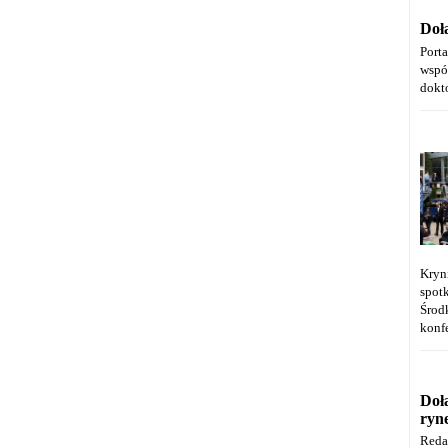
Doł
Port
wspó
dokt
Kryn
spot
Środ
konfe
Doł
ryn
Reda