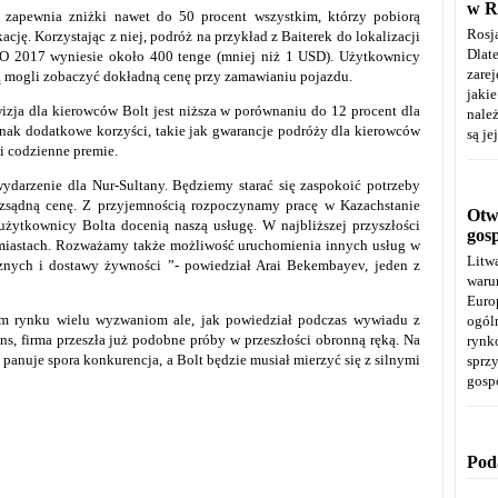
w R
 zapewnia zniżki nawet do 50 procent wszystkim, którzy pobiorą
Rosj
kację. Korzystając z niej, podróż na przykład z Baiterek do lokalizacji
Dla
 2017 wyniesie około 400 tenge (mniej niż 1 USD). Użytkownicy
zare
 mogli zobaczyć dokładną cenę przy zamawianiu pojazdu.
jaki
izja dla kierowców Bolt jest niższa w porównaniu do 12 procent dla
należ
dnak dodatkowe korzyści, takie jak gwarancje podróży dla kierowców
są je
i codzienne premie.
wydarzenie dla Nur-Sultany. Będziemy starać się zaspokoić potrzeby
zsądną cenę. Z przyjemnością rozpoczynamy pracę w Kazachstanie
Otwa
użytkownicy Bolta docenią naszą usługę. W najbliższej przyszłości
gos
miastach. Rozważamy także możliwość uruchomienia innych usług w
Litw
znych i dostawy żywności ”- powiedział Arai Bekembayev, jeden z
warun
Euro
kim rynku wielu wyzwaniom ale, jak powiedział podczas wywiadu z
ogól
s, firma przeszła już podobne próby w przeszłości obronną ręką. Na
rynk
panuje spora konkurencja, a Bolt będzie musiał mierzyć się z silnymi
spr
gosp
Pod