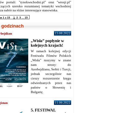
ów portali: "rynekwschodni.pl" oraz "wrosji.pl"
czących szeroko rozumianej tematyki wschodniej
za nabór na różne interesujące stanowiska.
na 1 z 15
1
2
3
...
15
 godzinach
15.08.2022
rbejdżan
„Wisła” popłynie w
kolejnych krajach!
W ramach kolejnej edycji
Festiwalu Filmów Polskich
„Wisła” ruszymy w znane
nam strony: do
Azerbejdżanu, Serbii i Turcji,
jednak szczególnie nas
cieszy rozszerzenie kręgu
odwiedzanych przez nas
państw o Słowenię i
Bułgarię.
11.06.2022
istan
5. FESTIWAL