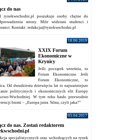
ącz do nas
al rynekwschodni.pl poszukuje osoby chętne do
łprowadzenia strony. Mile widziani studenci i
oranci. Kontakt: redakcja@rynekwschodni.pl
18.06.2019
XXIX Forum
Ekonomiczne w
Krynicy
Jeśli początek września, to
Forum Ekonomiczne. Jeśli
Forum Ekonomiczne, to
ica. Od dwudziestu dziewięciu lat to najważniejsze
kanie politycznych i ekonomicznych elit Europy
kowo-Wschodniej. W tym roku hasło przewodnie
rencji brzmi – „Europa jutra. Silna, czyli jaka?”
05.04.2017
ącz do nas. Zostań redaktorem
ekwschodni.pl
kcja specjalistycznych oraz wchodzących na rynek