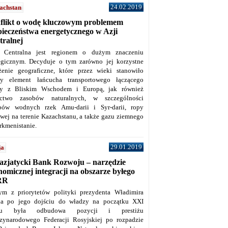
24.02.2019
achstan
flikt o wodę kluczowym problemem
pieczeństwa energetycznego w Azji
tralnej
 Centralna jest regionem o dużym znaczeniu
tegicznym. Decyduje o tym zarówno jej korzystne
żenie geograficzne, które przez wieki stanowiło
y element łańcucha transportowego łączącego
y z Bliskim Wschodem i Europą, jak również
ctwo zasobów naturalnych, w szczególności
bów wodnych rzek Amu-darii i Syr-darii, ropy
owej na terenie Kazachstanu, a także gazu ziemnego
rkmenistanie.
29.01.2019
ja
azjatycki Bank Rozwoju – narzędzie
omicznej integracji na obszarze byłego
RR
ym z priorytetów polityki prezydenta Władimira
na po jego dojściu do władzy na początku XXI
ku była odbudowa pozycji i prestiżu
zynarodowego Federacji Rosyjskiej po rozpadzie