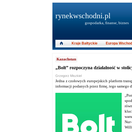
rynekwschodni.pl
gospodarka, finanse, biznes
Kraje Bałtyckie
Europa Wschod
Kazachstan
„Bolt” rozpoczyna działalność w stoli
Grzegorz Miszkiel
Jedna z czołowych europejskich platform trans
informacji podanych przez firmę, tego samego dn
„Pon
spod
równ
kluc
waru
Nur-
Will