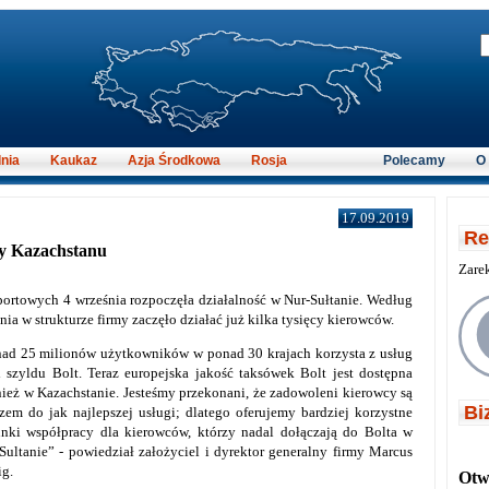
nia
Kaukaz
Azja Środkowa
Rosja
Polecamy
O
17.09.2019
Re
cy Kazachstanu
Zare
portowych 4 września rozpoczęła działalność w Nur-Sułtanie. Według
ia w strukturze firmy zaczęło działać już kilka tysięcy kierowców.
ad 25 milionów użytkowników w ponad 30 krajach korzysta z usług
 szyldu Bolt. Teraz europejska jakość taksówek Bolt jest dostępna
ież w Kazachstanie. Jesteśmy przekonani, że zadowoleni kierowcy są
Bi
zem do jak najlepszej usługi; dlatego oferujemy bardziej korzystne
nki współpracy dla kierowców, którzy nadal dołączają do Bolta w
Sultanie” - powiedział założyciel i dyrektor generalny firmy Marcus
ig.
Otwi