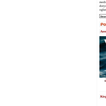
medi
doty
ogłas
Stro
Po
Aze
Kirg