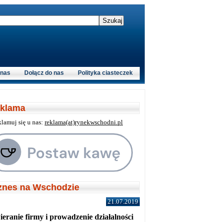
 nas
Dołącz do nas
Polityka ciasteczek
klama
klamuj się u nas:
reklama(at)rynekwschodni.pl
znes na Wschodzie
21.07.2019
eranie firmy i prowadzenie działalności