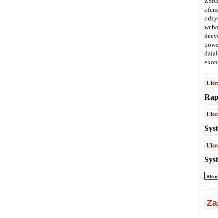
ZSRR
ofen
odz
wcho
decy
powo
dział
ekon
Ukr
Rap
Ukr
Sys
Ukr
Sys
Stro
Za