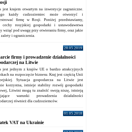
osji
a jest krajem otwartym na inwestycje zagraniczne.
tego każdy cudzoziemiec może otworzyć i
jestrować firmę w Rosji. Poniżej przedstawiamy,
e cechy rosyjskiej gospodarki i ustawodawstwa
y wziąć pod uwagę przy otwieraniu firmy, oraz jakie
j zalety i ograniczenia.
28.05.2019
rcie firmy i prowadzenie działalności
podarczej na Litwie
a jest jednym z krajów UE o bardzo atrakcyjnych
kach na rozpoczęcie biznesu. Kraj jest częścią Unii
pejskiej. Sytuacja gospodarcza na Litwie jest
nie korzystna, istnieje stabilny rozwój gospodarki
owej, Litwini mogą tu znaleźć swoją niszę, istnieją
zyjające warunki prowadzenia działalności
odarczej również dla cudzoziemców.
01.05.2018
atek VAT na Ukrainie