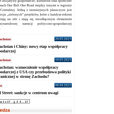
ne inicjatywy gospodarcze, kulturowe oraz społeczne
mach One Belt One Road między innymi w regionie
 Centralnej. Jedną z istotniejszych płaszczyzn jest
ocja „zielonych” projektów, które z każdym rokiem
erają na sile i stają się nieodłącznym elementem
zynarodowej narracji polityczno-gospodarczej
.
29.05.2023
achstan
achstan i Chiny: nowy etap współpracy
podarczej
16.05.2023
achstan
achstan: wzmocnienie współpracy
podarczej z USA czy przebudowa polityki
ranicznej w stronę Zachodu?
06.04.2022
ja
l Street: sankcje w centrum uwagi
na 1 z 17
1
2
3
...
17
edza