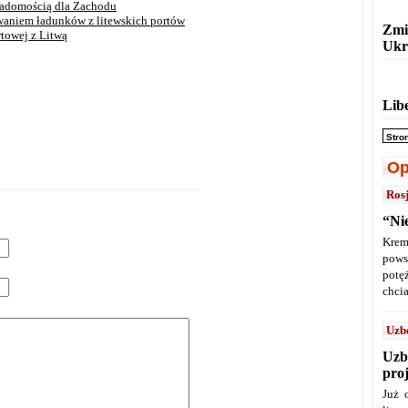
iadomością dla Zachodu
owaniem ładunków z litewskich portów
Zmi
rtowej z Litwą
Ukr
Lib
Stro
Op
Ros
“Ni
Krem
pows
potę
chcia
Uzb
Uzb
pro
Już 