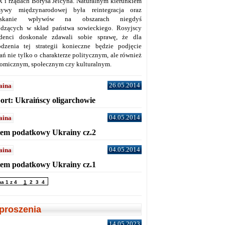
 i rządach Borysa Jelcyna. Naturalnym kierunkiem
sywy międzynarodowej była reintegracja oraz
yskanie wpływów na obszarach niegdyś
dzących w skład państwa sowieckiego. Rosyjscy
denci doskonale zdawali sobie sprawę, że dla
dzenia tej strategii konieczne będzie podjęcie
ań nie tylko o charakterze politycznym, ale również
omicznym, społecznym czy kulturalnym.
26.05.2014
aina
ort: Ukraińscy oligarchowie
04.05.2014
aina
tem podatkowy Ukrainy cz.2
04.05.2014
aina
tem podatkowy Ukrainy cz.1
na 1 z 4
1
2
3
4
proszenia
14.05.2023