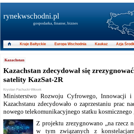
rynekwschodni.pl
gospodarka, finanse, biznes
Kraje Bałtyckie
Europa Wschodnia
Kaukaz
Azja Środ
Kazachstan
Kazachstan zdecydował się zrezygnować
satelity KazSat-2R
Krystian Pachucki-Włosek
Ministerstwo Rozwoju Cyfrowego, Innowacji i
Kazachstanu zdecydowało o zaprzestaniu prac na
nowego telekomunikacyjnego statku kosmicznego
Z projektu zrezygnowano „na rzecz n
w tym związanych z konstelacjami