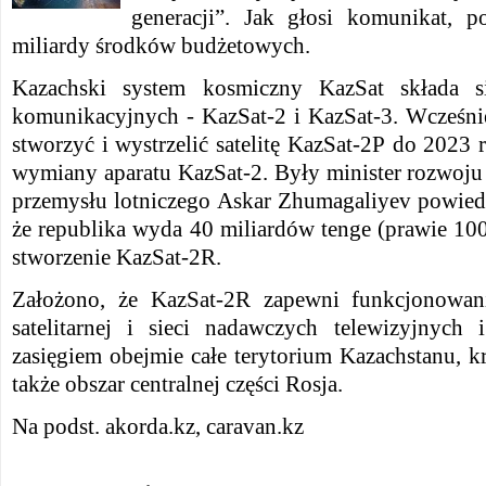
generacji”. Jak głosi komunikat, p
miliardy środków budżetowych.
Kazachski system kosmiczny KazSat składa s
komunikacyjnych - KazSat-2 i KazSat-3. Wcześni
stworzyć i wystrzelić satelitę KazSat-2Р do 2023
wymiany aparatu KazSat-2. Były minister rozwoju
przemysłu lotniczego Askar Zhumagaliyev powiedz
że republika wyda 40 miliardów tenge (prawie 10
stworzenie KazSat-2R.
Założono, że KazSat-2R zapewni funkcjonowanie
satelitarnej i sieci nadawczych telewizyjnych
zasięgiem obejmie całe terytorium Kazachstanu, kr
także obszar centralnej części Rosja.
Na podst. akorda.kz, caravan.kz