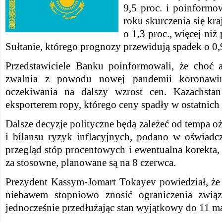
9,5 proc. i poinformo
roku skurczenia się kr
o 1,3 proc., więcej ni
Sułtanie, którego prognozy przewidują spadek o 0,9
Przedstawiciele Banku poinformowali, że choć 
zwalnia z powodu nowej pandemii koronawirus
oczekiwania na dalszy wzrost cen. Kazachsta
eksporterem ropy, którego ceny spadły w ostatnich
Dalsze decyzje polityczne będą zależeć od tempa 
i bilansu ryzyk inflacyjnych, podano w oświad
przegląd stóp procentowych i ewentualna korekta, j
za stosowne, planowane są na 8 czerwca.
Prezydent Kassym-Jomart Tokayev powiedział, że 
niebawem stopniowo znosić ograniczenia zwią
jednocześnie przedłużając stan wyjątkowy do 11 ma