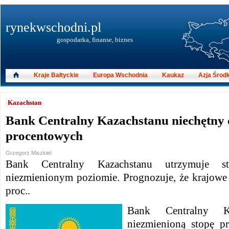
rynekwschodni.pl
gospodarka, finanse, biznes
Kraje Bałtyckie
Europa Wschodnia
Kaukaz
Azja Środ
Kazachstan
Bank Centralny Kazachstanu niechętny c
procentowych
Grzegorz Miszkiel
Bank Centralny Kazachstanu utrzymuje s
niezmienionym poziomie. Prognozuje, że krajow
proc..
Bank Centralny Ka
niezmienioną stopę p