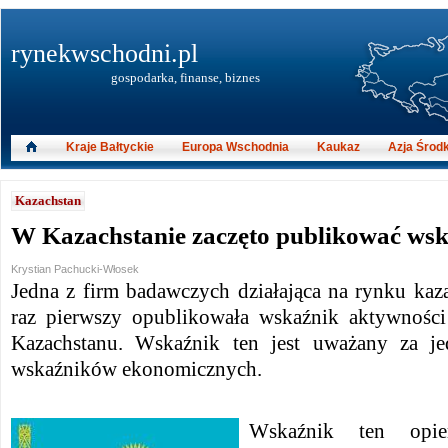
rynekwschodni.pl
gospodarka, finanse, biznes
Kraje Bałtyckie
Europa Wschodnia
Kaukaz
Azja Środ
Kazachstan
W Kazachstanie zaczęto publikować ws
Krystian Pachucki-Włosek
Jedna z firm badawczych działająca na rynku ka
raz pierwszy opublikowała wskaźnik aktywności
Kazachstanu. Wskaźnik ten jest uważany za je
wskaźników ekonomicznych.
Wskaźnik ten opi