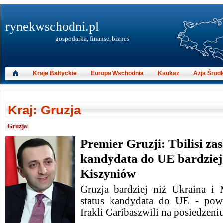
rynekwschodni.pl
gospodarka, finanse, biznes
Kraje Bałtyckie
Europa Wschodnia
Kaukaz
Azja Środ
Kraj: Gruzja
Gruzja
Premier Gruzji: Tbilisi zas
kandydata do UE bardziej 
Kiszyniów
Gruzja bardziej niż Ukraina i
status kandydata do UE - powi
Irakli Garibaszwili na posiedzeni