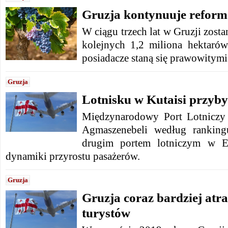
Gruzja kontynuuje reform
W ciągu trzech lat w Gruzji zosta
kolejnych 1,2 miliona hektaró
posiadacze staną się prawowitymi
Gruzja
Lotnisku w Kutaisi przyb
Międzynarodowy Port Lotniczy
Agmaszenebeli według ranking
drugim portem lotniczym w E
dynamiki przyrostu pasażerów.
Gruzja
Gruzja coraz bardziej atr
turystów