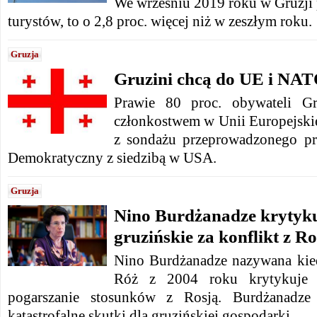
We wrześniu 2019 roku w Gruzji 
turystów, to o 2,8 proc. więcej niż w zeszłym roku.
Gruzja
Gruzini chcą do UE i NA
Prawie 80 proc. obywateli Gr
członkostwem w Unii Europejsk
z sondażu przeprowadzonego pr
Demokratyczny z siedzibą w USA.
Gruzja
Nino Burdżanadze krytyku
gruzińskie za konflikt z Ro
Nino Burdżanadze nazywana kie
Róż z 2004 roku krytykuje w
pogarszanie stosunków z Rosją. Burdżanadze
katastrofalne skutki dla gruzińskiej gospodarki.