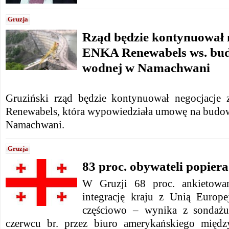
Gruzja
Rząd będzie kontynuował n
ENKA Renewabels ws. bud
wodnej w Namachwani
Gruziński rząd będzie kontynuował negocjacje
Renewabels, która wypowiedziała umowę na budo
Namachwani.
Gruzja
83 proc. obywateli popiera
W Gruzji 68 proc. ankietowa
integrację kraju z Unią Europe
częściowo – wynika z sondaż
czerwcu br. przez biuro amerykańskiego międz