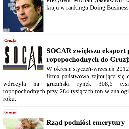
kraju w rankingu Doing Business
Gruzja
SOCAR zwiększa eksport
ropopochodnych do Gruzj
W okresie styczeń-wrzesień 201
firma państwowa zajmująca się 
wdrożyła na gruziński rynek 308,6 tys
ropopochodnych przy 284 tysiącach ton w analogi
roku.
Gruzja
Rząd podniósł emerytury