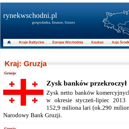
rynekwschodni.pl
gospodarka, finanse, biznes
Kraje Bałtyckie
Europa Wschodnia
Kaukaz
Azja Środ
Kraj: Gruzja
Gruzja
Zysk banków przekroczył 
Zysk netto banków komercyjnych
w okresie styczeń-lipiec 2013
152,9 miliona lari (ok.290 mili
Narodowy Bank Gruzji.
Gruzja