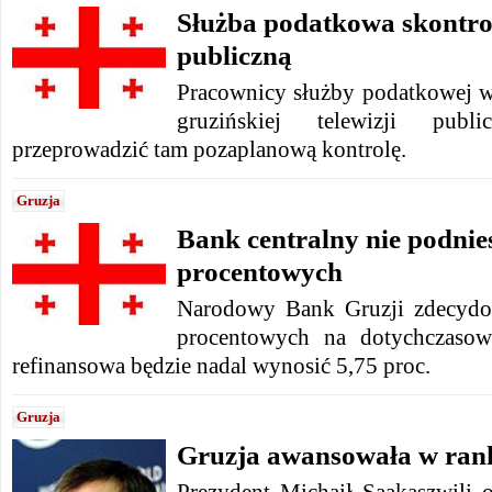
Służba podatkowa skontrol
publiczną
Pracownicy służby podatkowej we
gruzińskiej telewizji pub
przeprowadzić tam pozaplanową kontrolę.
Gruzja
Bank centralny nie podnies
procentowych
Narodowy Bank Gruzji zdecydo
procentowych na dotychczaso
refinansowa będzie nadal wynosić 5,75 proc.
Gruzja
Gruzja awansowała w ran
Prezydent Michaił Saakaszwili o