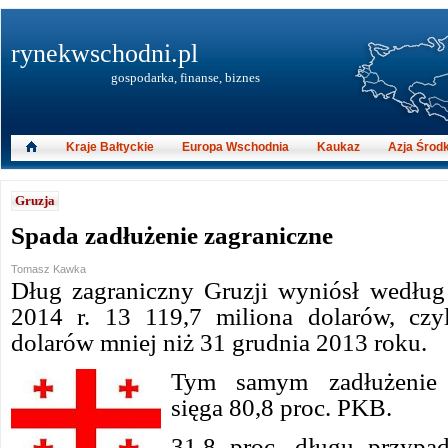
rynekwschodni.pl
gospodarka, finanse, biznes
Kraje Bałtyckie
Europa Wschodnia
Kaukaz
Azja Środ
Gruzja
Spada zadłużenie zagraniczne
Tomasz Kawka
Dług zagraniczny Gruzji wyniósł według
2014 r. 13 119,7 miliona dolarów, czy
dolarów mniej niż 31 grudnia 2013 roku.
Tym samym zadłużenie z
sięga 80,8 proc. PKB.
31,8 proc. długu przypa