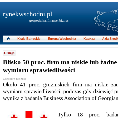
rynekwschodni.pl
gospodarka, finanse, biznes
Kraje Bałtyckie
Europa Wschodnia
Kaukaz
Azja Środ
Gruzja
Blisko 50 proc. firm ma niskie lub żadne
wymiaru sprawiedliwości
Grzegorz Miszkiel
Około 41 proc. gruzińskich firm ma niskie zau
wymiaru sprawiedliwości, podczas gdy dziewięć p
wynika z badania Business Association of Georgian
Tylko 18 proc. badan