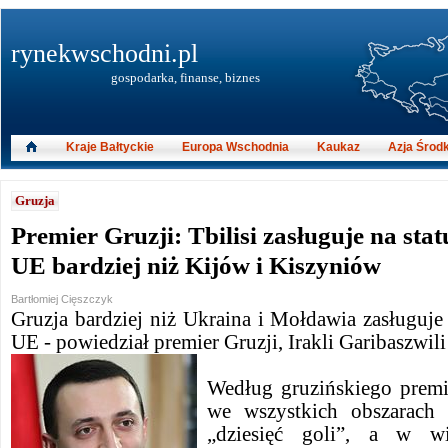
rynekwschodni.pl
gospodarka, finanse, biznes
Kraje Bałtyckie
Europa Wschodnia
Kaukaz
Azja Środ
Gruzja
Premier Gruzji: Tbilisi zasługuje na sta
UE bardziej niż Kijów i Kiszyniów
Bartłomiej Cięszczyk
Gruzja bardziej niż Ukraina i Mołdawia zasługuje
UE - powiedział premier Gruzji, Irakli Garibaszwili
Według gruzińskiego premi
we wszystkich obszarach
„dziesięć goli”, a w w