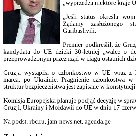
„wyprzedza niektóre kraje 
„Jeśli status określa woj
Żądamy zasłużonego st
Garibashvili.
Premier podkreślił, że Gruz
kandydata do UE dzięki 30-letniej „walce o d
przeprowadzonym przez rząd w ciągu ostatnich dzie
Gruzja wystąpiła o członkostwo w UE wraz z 
marca, po Ukrainie. Pragnienie członkostwa w 
struktur bezpieczeństwa jest zapisane w konstytucji
Komisja Europejska planuje podjąć decyzję w spr
Gruzji, Ukrainy i Mołdawii do UE w dniu 17 czerw
Na podst. rbc.ru, jam-news.net, agenda.ge