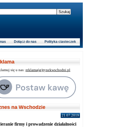
 nas
Dołącz do nas
Polityka ciasteczek
klama
klamuj się u nas:
reklama(at)rynekwschodni.pl
znes na Wschodzie
21.07.2019
eranie firmy i prowadzenie działalności