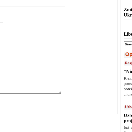
Zmi
Ukr
Lib
Stro
Op
Ros
“Ni
Krem
pows
potę
chcia
Uzb
Uzb
pro
Już 