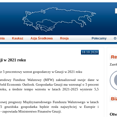
nia
Kaukaz
Azja Środkowa
Rosja
Polecamy
O
18.10.2020
Re
i w 2021 roku
Zare
 5 procentowy wzrost gospodarczy w Gruzji w 2021 roku
arodowy Fundusz Walutowy (MFW) zaktualizował swoje dane w
orld Economic Outlook. Gospodarka Gruzji ma wzrosnąć o 5 procent
oku, a średnie tempo wzrostu w latach 2021-2025 wyniesie 5,5
Bi
owej prognozy Międzynarodowego Funduszu Walutowego w latach
5 gruzińska gospodarka będzie rosła najszybciej w Europie i
 - zapowiada Ministerstwo Finansów Gruzji.
Otwi