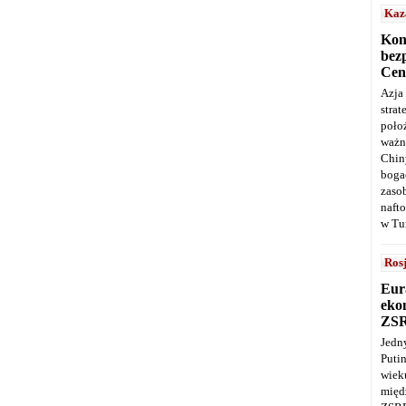
Kaz
Kon
bez
Cen
Azja
stra
poło
ważn
Chin
boga
zaso
naft
w Tu
Ros
Eur
ekon
ZS
Jedn
Puti
wie
międ