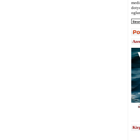
medi
doty
ogłas
Stro
Po
Aze
Kirg