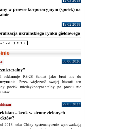
12.03.2018
any w prawie korporacyjnym (spółek) na
ainie
19.02.2018
eralizacja ukraińskiego rynku giełdowego
na 1 z 4
1
2
3
4
inie
30.06.2026
ja
ezniszczalny”
l reklamuje RS-28 Sarmat jako broń nie do
trzymania. Przez większość swojej historii ten
żny pocisk międzykontynentalny po prostu nie
ł latać.
29.05.2023
ekistan
ekistan – krok w stronę zielonych
jektów?
od 2013 roku Chiny systematycznie wprowadzają