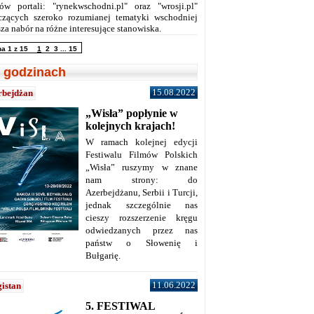
ów portali: "rynekwschodni.pl" oraz "wrosji.pl"
czących szeroko rozumianej tematyki wschodniej
za nabór na różne interesujące stanowiska.
na 1 z 15
1
2
3
...
15
 godzinach
15.08.2022
rbejdżan
„Wisła” popłynie w
kolejnych krajach!
W ramach kolejnej edycji
Festiwalu Filmów Polskich
„Wisła” ruszymy w znane
nam strony: do
Azerbejdżanu, Serbii i Turcji,
jednak szczególnie nas
cieszy rozszerzenie kręgu
odwiedzanych przez nas
państw o Słowenię i
Bułgarię.
11.06.2022
istan
5. FESTIWAL