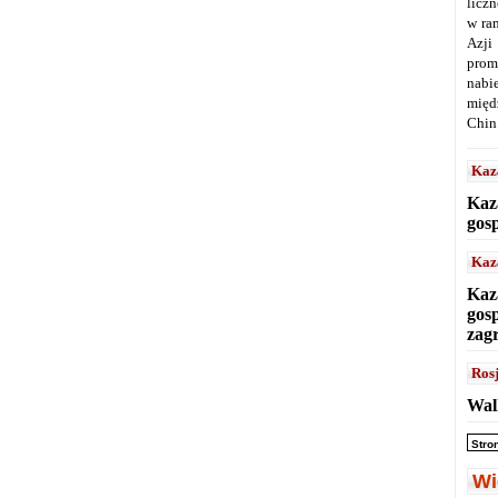
licz
w ra
Azji
prom
nabi
międ
Chin
Kaz
Kaz
gos
Kaz
Kaz
gos
zag
Ros
Wal
Stro
Wi