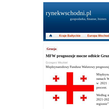
rynekwschodni.pl
gospodarka, finanse, biznes
Kraje Bałtyckie
Europa Wschod
Gruzja
MFW prognozuje mocne odbicie Gruzj
Grzegorz Miszkiel
Międzynarodowy Fundusz Walutowy prognozuje
Międzyn
ramach W
w 2021 r
procent.
Według n
2021-202
regionie”