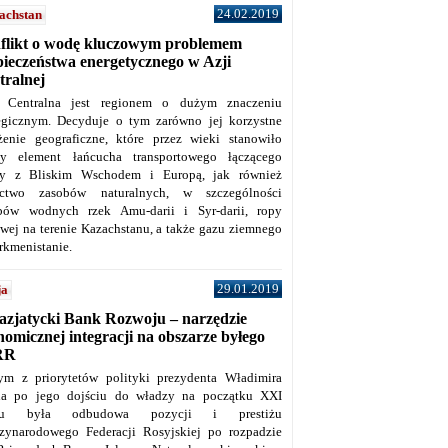
24.02.2019
achstan
flikt o wodę kluczowym problemem
pieczeństwa energetycznego w Azji
tralnej
 Centralna jest regionem o dużym znaczeniu
tegicznym. Decyduje o tym zarówno jej korzystne
żenie geograficzne, które przez wieki stanowiło
y element łańcucha transportowego łączącego
y z Bliskim Wschodem i Europą, jak również
ctwo zasobów naturalnych, w szczególności
bów wodnych rzek Amu-darii i Syr-darii, ropy
owej na terenie Kazachstanu, a także gazu ziemnego
rkmenistanie.
29.01.2019
ja
azjatycki Bank Rozwoju – narzędzie
omicznej integracji na obszarze byłego
RR
ym z priorytetów polityki prezydenta Władimira
na po jego dojściu do władzy na początku XXI
ku była odbudowa pozycji i prestiżu
zynarodowego Federacji Rosyjskiej po rozpadzie