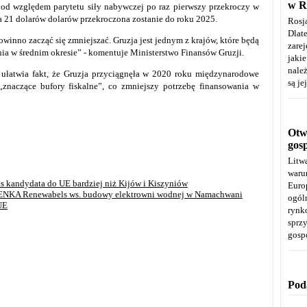
w R
od względem parytetu siły nabywczej po raz pierwszy przekroczy w
ra 21 dolarów dolarów przekroczona zostanie do roku 2025.
Rosj
Dla
winno zacząć się zmniejszać. Gruzja jest jednym z krajów, które będą
zare
ia w średnim okresie” - komentuje Ministerstwo Finansów Gruzji.
jaki
należ
ułatwia fakt, że Gruzja przyciągnęła w 2020 roku międzynarodowe
są je
„znaczące bufory fiskalne”, co zmniejszy potrzebę finansowania w
Otwa
gos
Litw
warun
tus kandydata do UE bardziej niż Kijów i Kiszyniów
Euro
 ENKA Renewabels ws. budowy elektrowni wodnej w Namachwani
ogól
UE
rynk
spr
gosp
Pod