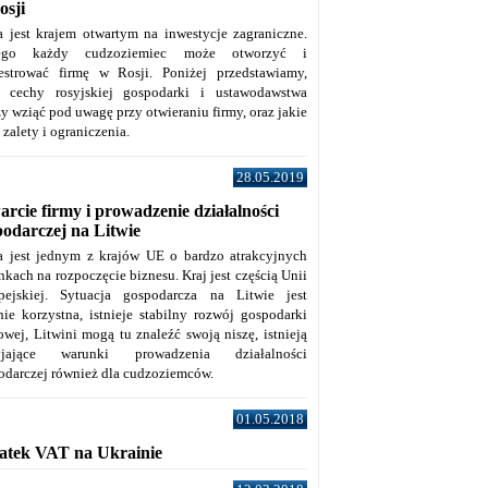
osji
a jest krajem otwartym na inwestycje zagraniczne.
tego każdy cudzoziemiec może otworzyć i
jestrować firmę w Rosji. Poniżej przedstawiamy,
e cechy rosyjskiej gospodarki i ustawodawstwa
y wziąć pod uwagę przy otwieraniu firmy, oraz jakie
j zalety i ograniczenia.
28.05.2019
rcie firmy i prowadzenie działalności
podarczej na Litwie
a jest jednym z krajów UE o bardzo atrakcyjnych
kach na rozpoczęcie biznesu. Kraj jest częścią Unii
pejskiej. Sytuacja gospodarcza na Litwie jest
nie korzystna, istnieje stabilny rozwój gospodarki
owej, Litwini mogą tu znaleźć swoją niszę, istnieją
zyjające warunki prowadzenia działalności
odarczej również dla cudzoziemców.
01.05.2018
atek VAT na Ukrainie