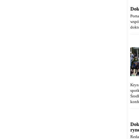
Doł
Port
wspó
dokt
Kryn
spot
Środ
konfe
Doł
ryn
Reda