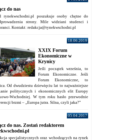
ącz do nas
al rynekwschodni.pl poszukuje osoby chętne do
łprowadzenia strony. Mile widziani studenci i
oranci. Kontakt: redakcja@rynekwschodni.pl
18.06.2019
XXIX Forum
Ekonomiczne w
Krynicy
Jeśli początek września, to
Forum Ekonomiczne. Jeśli
Forum Ekonomiczne, to
ica. Od dwudziestu dziewięciu lat to najważniejsze
kanie politycznych i ekonomicznych elit Europy
kowo-Wschodniej. W tym roku hasło przewodnie
rencji brzmi – „Europa jutra. Silna, czyli jaka?”
05.04.2017
ącz do nas. Zostań redaktorem
ekwschodni.pl
kcja specjalistycznych oraz wchodzących na rynek