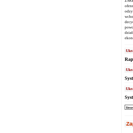
ZSRR
ofen
odz
wcho
decy
powo
dział
ekon
Ukr
Rap
Ukr
Sys
Ukr
Sys
Stro
Za