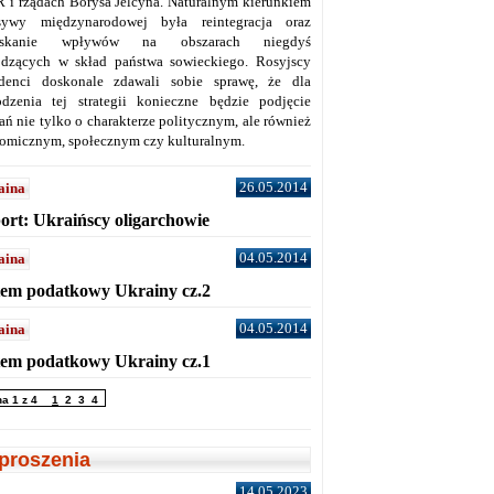
 i rządach Borysa Jelcyna. Naturalnym kierunkiem
sywy międzynarodowej była reintegracja oraz
yskanie wpływów na obszarach niegdyś
dzących w skład państwa sowieckiego. Rosyjscy
denci doskonale zdawali sobie sprawę, że dla
dzenia tej strategii konieczne będzie podjęcie
ań nie tylko o charakterze politycznym, ale również
omicznym, społecznym czy kulturalnym.
26.05.2014
aina
ort: Ukraińscy oligarchowie
04.05.2014
aina
tem podatkowy Ukrainy cz.2
04.05.2014
aina
tem podatkowy Ukrainy cz.1
na 1 z 4
1
2
3
4
proszenia
14.05.2023