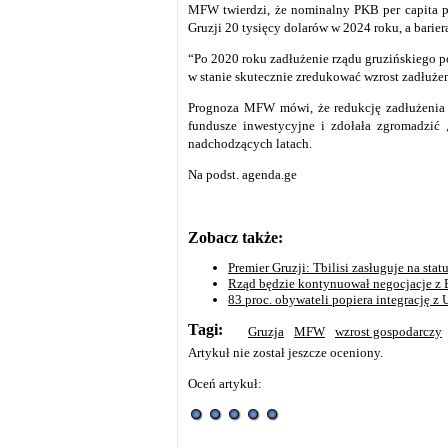
MFW twierdzi, że nominalny PKB per capita p
Gruzji 20 tysięcy dolarów w 2024 roku, a barie
“Po 2020 roku zadłużenie rządu gruzińskiego po
w stanie skutecznie zredukować wzrost zadłużen
Prognoza MFW mówi, że redukcję zadłużenia 
fundusze inwestycyjne i zdołała zgromadzić 
nadchodzących latach.
Na podst. agenda.ge
Zobacz także:
Premier Gruzji: Tbilisi zasługuje na sta
Rząd będzie kontynuował negocjacje z
83 proc. obywateli popiera integrację z 
Tagi:
Gruzja
MFW
wzrost gospodarczy
Artykuł nie został jeszcze oceniony.
Oceń artykuł: