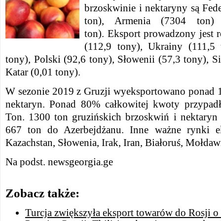
brzoskwinie i nektaryny są Fed
ton), Armenia (7304 ton)
ton).
Eksport prowadzony jest 
(112,9 tony), Ukrainy (111,5
tony), Polski (92,6 tony), Słowenii (57,3 tony), S
Katar (0,01 tony).
W sezonie 2019 z Gruzji wyeksportowano ponad 13
nektaryn.
Ponad 80% całkowitej kwoty przypadło
Ton.
1300 ton gruzińskich brzoskwiń i nektaryn
667 ton do Azerbejdżanu.
Inne ważne rynki e
Kazachstan, Słowenia, Irak, Iran, Białoruś, Mołdawi
Na podst. newsgeorgia.ge
Zobacz także:
Turcja zwiększyła eksport towarów do Rosji o 