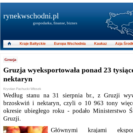
rynekwschodni.pl
gospodarka, finanse, biznes
Kraje Bałtyckie
Europa Wschodnia
Kaukaz
Azja Środ
Gruzja
Gruzja wyeksportowała ponad 23 tysiące
nektaryn
Krystian Pachucki-Włosek
Według stanu na 31 sierpnia br., z Gruzji w
brzoskwiń i nektaryn, czyli o 10 963 tony wię
okresie ubiegłego roku - podało Ministerstwo 
Gruzji.
Głównymi krajami eksport