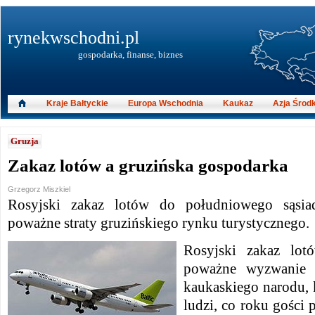
rynekwschodni.pl
gospodarka, finanse, biznes
Kraje Bałtyckie
Europa Wschodnia
Kaukaz
Azja Środ
Gruzja
Zakaz lotów a gruzińska gospodarka
Grzegorz Miszkiel
Rosyjski zakaz lotów do południowego sąsi
poważne straty gruzińskiego rynku turystycznego.
Rosyjski zakaz lot
poważne wyzwanie d
kaukaskiego narodu, k
ludzi, co roku gości 