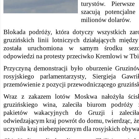
turystów. Pierwsze
szacują potencjaln
milionów dolarów.
Blokada podróży, która dotyczy wszystkich zar
gruzińskich linii lotniczych działających międ
została uruchomiona w samym środku sezo
odpowiedzi na protesty przeciwko Kremlowi w Tbil
Przyczyną demonstracji było oburzenie Gruzinó
rosyjskiego parlamentarzysty, Siergieja Gawr
przemówienie z pozycji przewodniczącego gruzińs
Wraz z zakazem lotów Moskwa nałożyła ścisł
gruzińskiego wina, zaleciła biurom podróży z
pakietów wakacyjnych do Gruzji i zaleciła
odwiedzającym kraj powrót do domu, twierdząc, że 
uczyniła kraj niebezpiecznym dla rosyjskich obywat