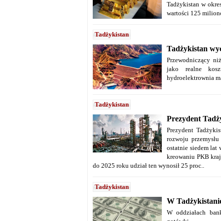
Tadżykistan w okres
wartości 125 milio
Tadżykistan
Tadżykistan wyc
Przewodniczący niż
jako realne kos
hydroelektrownia m
Tadżykistan
Prezydent Tadży
Prezydent Tadżyki
rozwoju przemysłu
ostatnie siedem lat
kreowaniu PKB kraju
do 2025 roku udział ten wynosił 25 proc..
Tadżykistan
W Tadżykistani
W oddziałach bank