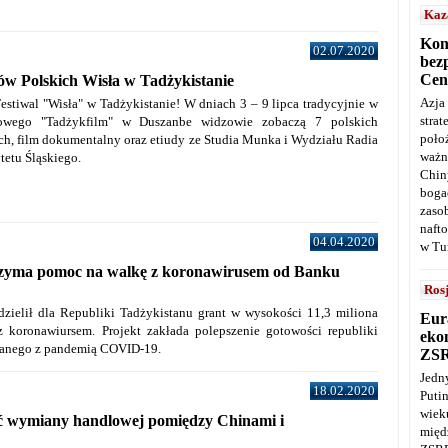
Kaz
Kon
02.07.2020
bez
Cen
mów Polskich Wisła w Tadżykistanie
Azja
estiwal "Wisła" w Tadżykistanie! W dniach 3 – 9 lipca tradycyjnie w
stra
mowego "Tadżykfilm" w Duszanbe widzowie zobaczą 7 polskich
poło
ch, film dokumentalny oraz etiudy ze Studia Munka i Wydziału Radia
ważn
tetu Śląskiego.
Chin
boga
zaso
naft
04.04.2020
w Tu
rzyma pomoc na walkę z koronawirusem od Banku
Ros
ielił dla Republiki Tadżykistanu grant w wysokości 11,3 miliona
Eur
 koronawiursem. Projekt zakłada polepszenie gotowości republiki
ekon
zanego z pandemią COVID-19.
ZS
Jedn
18.02.2020
Puti
wie
ć wymiany handlowej pomiędzy Chinami i
międ