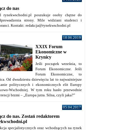
ącz do nas
al rynekwschodni.pl poszukuje osoby chętne do
łprowadzenia strony. Mile widziani studenci i
oranci. Kontakt: redakcja@rynekwschodni.pl
18.06.2019
XXIX Forum
Ekonomiczne w
Krynicy
Jeśli początek września, to
Forum Ekonomiczne. Jeśli
Forum Ekonomiczne, to
ica. Od dwudziestu dziewięciu lat to najważniejsze
kanie politycznych i ekonomicznych elit Europy
kowo-Wschodniej. W tym roku hasło przewodnie
rencji brzmi – „Europa jutra. Silna, czyli jaka?”
05.04.2017
ącz do nas. Zostań redaktorem
ekwschodni.pl
kcja specjalistycznych oraz wchodzących na rynek