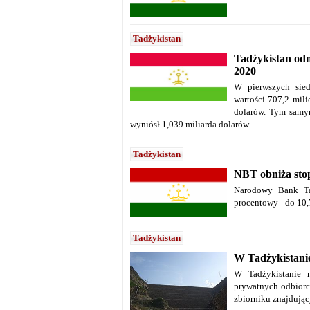
Tadżykistan
Tadżykistan od
2020
W pierwszych sied
wartości 707,2 mil
dolarów. Tym samy
wyniósł 1,039 miliarda dolarów.
Tadżykistan
NBT obniża stop
Narodowy Bank Ta
procentowy - do 10,7
Tadżykistan
W Tadżykistanie
W Tadżykistanie n
prywatnych odbiorc
zbiorniku znajdując