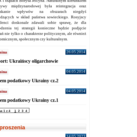
 i rządach Borysa Jelcyna. Naturalnym kierunkiem
sywy międzynarodowej była reintegracja oraz
yskanie wpływów na obszarach niegdyś
dzących w skład państwa sowieckiego. Rosyjscy
denci doskonale zdawali sobie sprawę, że dla
dzenia tej strategii konieczne będzie podjęcie
ań nie tylko o charakterze politycznym, ale również
omicznym, społecznym czy kulturalnym.
26.05.2014
aina
ort: Ukraińscy oligarchowie
04.05.2014
aina
tem podatkowy Ukrainy cz.2
04.05.2014
aina
tem podatkowy Ukrainy cz.1
na 1 z 4
1
2
3
4
proszenia
14.05.2023