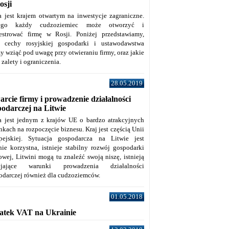
osji
a jest krajem otwartym na inwestycje zagraniczne.
tego każdy cudzoziemiec może otworzyć i
jestrować firmę w Rosji. Poniżej przedstawiamy,
e cechy rosyjskiej gospodarki i ustawodawstwa
y wziąć pod uwagę przy otwieraniu firmy, oraz jakie
j zalety i ograniczenia.
28.05.2019
rcie firmy i prowadzenie działalności
podarczej na Litwie
a jest jednym z krajów UE o bardzo atrakcyjnych
kach na rozpoczęcie biznesu. Kraj jest częścią Unii
pejskiej. Sytuacja gospodarcza na Litwie jest
nie korzystna, istnieje stabilny rozwój gospodarki
owej, Litwini mogą tu znaleźć swoją niszę, istnieją
zyjające warunki prowadzenia działalności
odarczej również dla cudzoziemców.
01.05.2018
atek VAT na Ukrainie