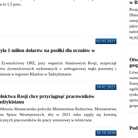
w R
 to 1,5 proc..
Rosj
Dla
zare
jaki
należ
są je
02.03.2021
yła 1 milion dolarów na posiłki dla uczniów w
Otwa
 Żywnościowy ONZ, przy wsparciu finansowym Rosji, rozpoczął
gos
awów żywnościowych wykonanych z wzbogaconej mąki pszennej i
Litw
dzinom w regionie Khatlon w Tadżykistanie.
warun
Euro
18.02.2021
ogól
rynk
lnictwa Rosji chce przyciągnąć pracowników
spr
adżykistanu
gosp
Wiktoria Abramczenko poleciła Ministerstwu Rolnictwa, Ministerstwu
stwu Spraw Wewnętrznych, aby w 2021 roku zajęły się kwestią
nicznych pracowników do pracy sezonowej w rolnictwie.
Pod
26.10.2020