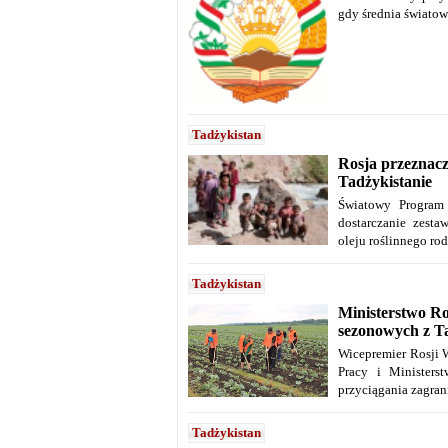
gdy średnia światowa
Tadżykistan
Rosja przeznacz
Tadżykistanie
Światowy Program
dostarczanie zest
oleju roślinnego ro
Tadżykistan
Ministerstwo Ro
sezonowych z T
Wicepremier Rosji 
Pracy i Minister
przyciągania zagra
Tadżykistan