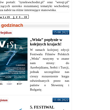
ów portali: "rynekwschodni.pl" oraz "wrosji.pl"
czących szeroko rozumianej tematyki wschodniej
za nabór na różne interesujące stanowiska.
na 1 z 15
1
2
3
...
15
 godzinach
15.08.2022
rbejdżan
„Wisła” popłynie w
kolejnych krajach!
W ramach kolejnej edycji
Festiwalu Filmów Polskich
„Wisła” ruszymy w znane
nam strony: do
Azerbejdżanu, Serbii i Turcji,
jednak szczególnie nas
cieszy rozszerzenie kręgu
odwiedzanych przez nas
państw o Słowenię i
Bułgarię.
11.06.2022
istan
5. FESTIWAL