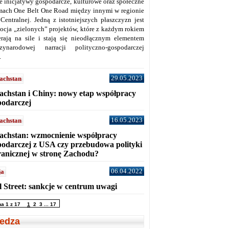
ne inicjatywy gospodarcze, kulturowe oraz społeczne
mach One Belt One Road między innymi w regionie
 Centralnej. Jedną z istotniejszych płaszczyzn jest
ocja „zielonych” projektów, które z każdym rokiem
erają na sile i stają się nieodłącznym elementem
zynarodowej narracji polityczno-gospodarczej
.
29.05.2023
achstan
achstan i Chiny: nowy etap współpracy
podarczej
16.05.2023
achstan
achstan: wzmocnienie współpracy
podarczej z USA czy przebudowa polityki
ranicznej w stronę Zachodu?
06.04.2022
ja
l Street: sankcje w centrum uwagi
na 1 z 17
1
2
3
...
17
edza