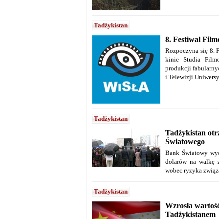
Tadżykistan
8. Festiwal Fil
Rozpoczyna się 8. F
kinie Studia Fil
produkcji fabularny
i Telewizji Uniwersy
Tadżykistan
Tadżykistan ot
Światowego
Bank Światowy wydz
dolarów na walkę z
wobec ryzyka zwią
Tadżykistan
Wzrosła wartoś
Tadżykistanem