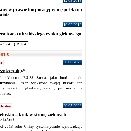
12.03.2018
any w prawie korporacyjnym (spółek) na
ainie
19.02.2018
eralizacja ukraińskiego rynku giełdowego
na 1 z 4
1
2
3
4
inie
30.06.2026
ja
ezniszczalny”
l reklamuje RS-28 Sarmat jako broń nie do
trzymania. Przez większość swojej historii ten
żny pocisk międzykontynentalny po prostu nie
ł latać.
29.05.2023
ekistan
ekistan – krok w stronę zielonych
jektów?
od 2013 roku Chiny systematycznie wprowadzają