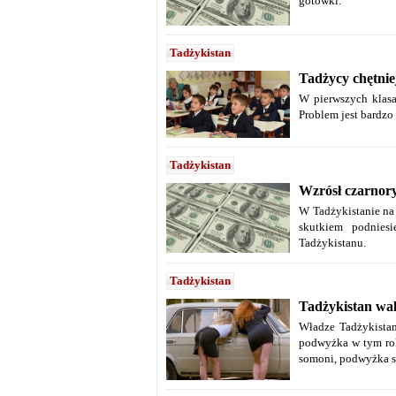
gotówki.
Tadżykistan
Tadżycy chętniej
W pierwszych klasa
Problem jest bardzo
Tadżykistan
Wzrósł czarnor
W Tadżykistanie na 
skutkiem podnies
Tadżykistanu.
Tadżykistan
Tadżykistan wal
Władze Tadżykistan
podwyżka w tym rok
somoni, podwyżka s