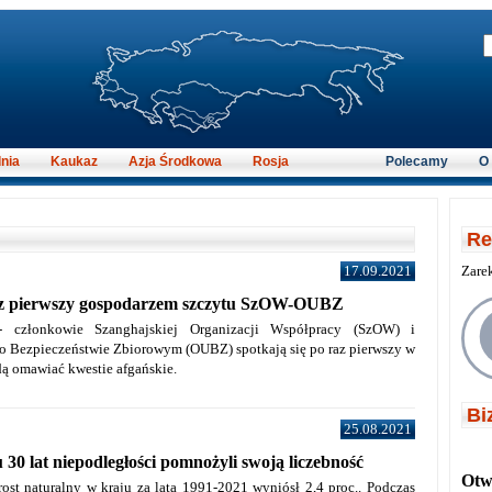
nia
Kaukaz
Azja Środkowa
Rosja
Polecamy
O
Re
17.09.2021
Zare
z pierwszy gospodarzem szczytu SzOW-OUBZ
- członkowie Szanghajskiej Organizacji Współpracy (SzOW) i
 o Bezpieczeństwie Zbiorowym (OUBZ) spotkają się po raz pierwszy w
ą omawiać kwestie afgańskie.
Bi
25.08.2021
 30 lat niepodległości pomnożyli swoją liczebność
Otwi
ost naturalny w kraju za lata 1991-2021 wyniósł 2,4 proc.. Podczas