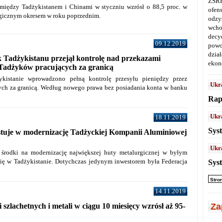
ZSRR
iędzy Tadżykistanem i Chinami w styczniu wzrósł o 88,5 proc. w
ofen
gicznym okresem w roku poprzednim.
odz
wcho
decy
09.12.2019
powo
dział
Tadżykistanu przejął kontrolę nad przekazami
ekon
 Tadżyków pracujących za granicą
kistanie wprowadzono pełną kontrolę przesyłu pieniędzy przez
Ukr
ch za granicą. Według nowego prawa bez posiadania konta w banku
Rap
Ukr
18.11.2019
Sys
stuje w modernizację Tadżyckiej Kompanii Aluminiowej
Ukr
 środki na modernizację największej huty metalurgicznej w byłym
ię w Tadżykistanie. Dotychczas jedynym inwestorem była Federacja
Sys
Stro
14.11.2019
szlachetnych i metali w ciągu 10 miesięcy wzrósł aż 95-
Za