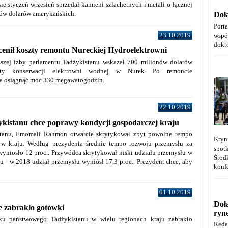
ie styczeń-wrzesień sprzedał kamieni szlachetnych i metali o łącznej
nów dolarów amerykańskich.
Doł
Port
23.10.2019
wspó
dokt
enił koszty remontu Nureckiej Hydroelektrowni
szej izby parlamentu Tadżykistanu wskazał 700 milionów dolarów
zty konserwacji elektrowni wodnej w Nurek. Po remoncie
a osiągnąć moc 330 megawatogodzin.
22.10.2019
kistanu chce poprawy kondycji gospodarczej kraju
stanu, Emomali Rahmon otwarcie skrytykował zbyt powolne tempo
Kryn
 w kraju. Według prezydenta średnie tempo rozwoju przemysłu za
spot
 wyniosło 12 proc.. Przywódca skrytykował niski udziału przemysłu w
Środ
 - w 2018 udział przemysłu wyniósł 17,3 proc.. Prezydent chce, aby
konfe
01.10.2019
Doł
e zabrakło gotówki
ryn
u państwowego Tadżykistanu w wielu regionach kraju zabrakło
Reda