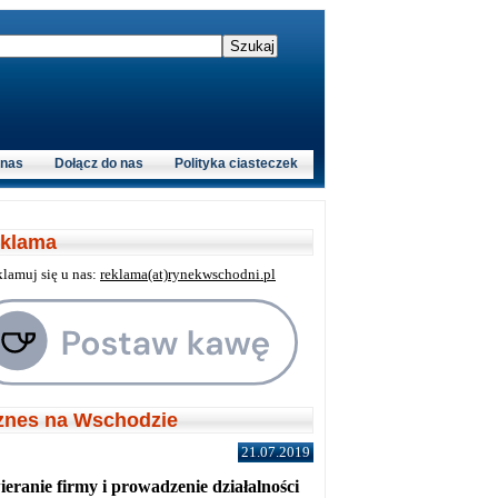
 nas
Dołącz do nas
Polityka ciasteczek
klama
klamuj się u nas:
reklama(at)rynekwschodni.pl
znes na Wschodzie
21.07.2019
eranie firmy i prowadzenie działalności