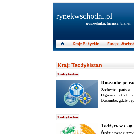
rynekwschodni.pl
gospodarka, finanse, biznes
Kraje Bałtyckie
Europa Wschod
Kraj: Tadżykistan
Tadżykistan
Duszanbe po ra
Szefowie państw 
Organizacji Układu
Duszanbe, gdzie będ
Tadżykistan
Tadżycy w ciągu
Średnioroczny przyr