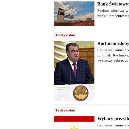
Bank Światowy: 
Poziom ubóstwa w 
punktu procentowego
Tadżykistan
Rachmon zdobył
Centralna Komisja W
Emomali Rachmon, 
wystarczy zebrać co
Tadżykistan
Wybory prezyde
Centralna Komisja 