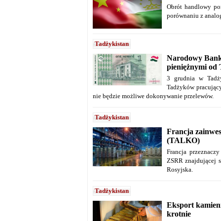
Obrót handlowy pom
porównaniu z analo
Tadżykistan
Narodowy Bank 
pieniężnymi od
3 grudnia w Tadży
Tadżyków pracujący
nie będzie możliwe dokonywanie przelewów.
Tadżykistan
Francja zainwe
(TALKO)
Francja przeznaczy
ZSRR znajdującej s
Rosyjska.
Tadżykistan
Eksport kamieni 
krotnie