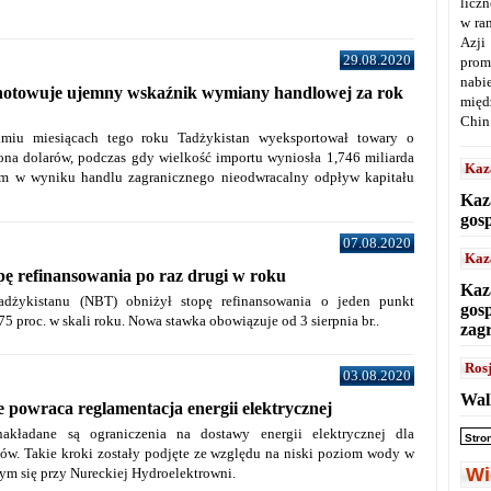
licz
w ra
Azji
29.08.2020
prom
nabi
notowuje ujemny wskaźnik wymiany handlowej za rok
międ
Chin
miu miesiącach tego roku Tadżykistan wyeksportował towary o
iona dolarów, podczas gdy wielkość importu wyniosła 1,746 miliarda
Kaz
m w wyniku handlu zagranicznego nieodwracalny odpływ kapitału
Kaz
gos
07.08.2020
Kaz
ę refinansowania po raz drugi w roku
Kaz
dżykistanu (NBT) obniżył stopę refinansowania o jeden punkt
gos
5 proc. w skali roku. Nowa stawka obowiązuje od 3 sierpnia br..
zag
Ros
03.08.2020
Wal
 powraca reglamentacja energii elektrycznej
akładane są ograniczenia na dostawy energii elektrycznej dla
Stro
ów. Takie kroki zostały podjęte ze względu na niski poziom wody w
Wi
ym się przy Nureckiej Hydroelektrowni.