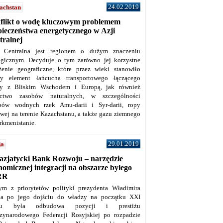
24.02.2019
achstan
flikt o wodę kluczowym problemem
pieczeństwa energetycznego w Azji
tralnej
 Centralna jest regionem o dużym znaczeniu
tegicznym. Decyduje o tym zarówno jej korzystne
żenie geograficzne, które przez wieki stanowiło
y element łańcucha transportowego łączącego
y z Bliskim Wschodem i Europą, jak również
ctwo zasobów naturalnych, w szczególności
bów wodnych rzek Amu-darii i Syr-darii, ropy
owej na terenie Kazachstanu, a także gazu ziemnego
rkmenistanie.
29.01.2019
ja
azjatycki Bank Rozwoju – narzędzie
omicznej integracji na obszarze byłego
RR
ym z priorytetów polityki prezydenta Władimira
na po jego dojściu do władzy na początku XXI
ku była odbudowa pozycji i prestiżu
zynarodowego Federacji Rosyjskiej po rozpadzie