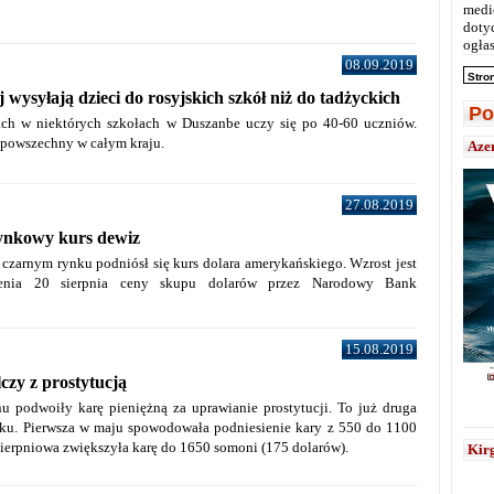
medi
doty
ogłas
08.09.2019
Stro
 wysyłają dzieci do rosyjskich szkół niż do tadżyckich
Po
ch w niektórych szkołach w Duszanbe uczy się po 40-60 uczniów.
 powszechny w całym kraju.
Aze
27.08.2019
ynkowy kurs dewiz
czarnym rynku podniósł się kurs dolara amerykańskiego. Wzrost jest
ienia 20 sierpnia ceny skupu dolarów przez Narodowy Bank
15.08.2019
czy z prostytucją
u podwoiły karę pieniężną za uprawianie prostytucji. To już druga
u. Pierwsza w maju spowodowała podniesienie kary z 550 do 1100
ierpniowa zwiększyła karę do 1650 somoni (175 dolarów).
Kirg