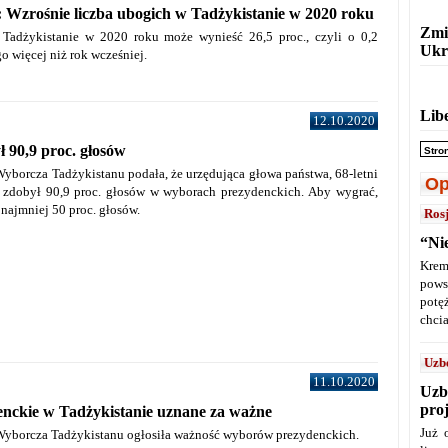
Wzrośnie liczba ubogich w Tadżykistanie w 2020 roku
Zmi
Tadżykistanie w 2020 roku może wynieść 26,5 proc., czyli o 0,2
Ukr
 więcej niż rok wcześniej.
Lib
12.10.2020
 90,9 proc. głosów
Stro
yborcza Tadżykistanu podała, że ​​urzędująca głowa państwa, 68-letni
Op
zdobył 90,9 proc. głosów w wyborach prezydenckich.
Aby wygrać,
 najmniej 50 proc. głosów.
Ros
“Ni
Krem
pows
potę
chcia
Uzb
11.10.2020
Uzb
pro
nckie w Tadżykistanie uznane za ważne
Już 
Wyborcza Tadżykistanu ogłosiła ważność wyborów prezydenckich.