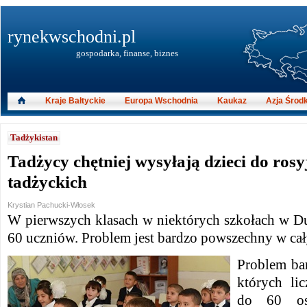
rynekwschodni.pl
gospodarka, finanse, biznes
Kraje Bałtyckie
Europa Wschodnia
Kaukaz
Azja Środ
Tadżykistan
Tadżycy chętniej wysyłają dzieci do rosy
tadżyckich
Krystian Pachucki-Włosek
W pierwszych klasach w niektórych szkołach w Du
60 uczniów. Problem jest bardzo powszechny w cał
Problem bar
których li
do 60 os