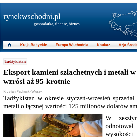
rynekwschodni.pl
gospodarka, finanse, biznes
Kraje Bałtyckie
Europa Wschodnia
Kaukaz
Azja Środ
Tadżykistan
Eksport kamieni szlachetnych i metali w
wzrósł aż 95-krotnie
Krystian Pachucki-Włosek
Tadżykistan w okresie styczeń-wrzesień sprzedał
metali o łącznej wartości 125 milionów dolarów a
W zeszły
odnotował 
wysokości