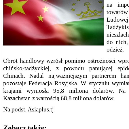
na impo
towarów 
Ludowej.
Tadżyki
nieszlac
do nich,
odzież.
Obrót handlowy wzrósł pomimo ostrożności wpr
chińsko-tadżyckiej, z powodu panującej epi
Chinach. Nadal najważniejszym partnerem ha
pozostaje Federacja Rosyjska. W styczniu wymi
krajami wyniosła 95,8 miliona dolarów. Na t
Kazachstan z wartością 68,8 miliona dolarów.
Na podst. Asiaplus.tj
Zobacz także: