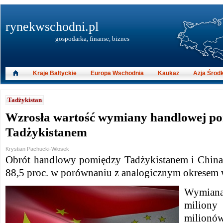
rynekwschodni.pl
gospodarka, finanse, biznes
Kraje Bałtyckie
Europa Wschodnia
Kaukaz
Azja Środ
Tadżykistan
Wzrosła wartość wymiany handlowej po
Tadżykistanem
Krystian Pachucki-Włosek
Obrót handlowy pomiędzy Tadżykistanem i China
88,5 proc. w porównaniu z analogicznym okresem
Wymiana
miliony
milionów