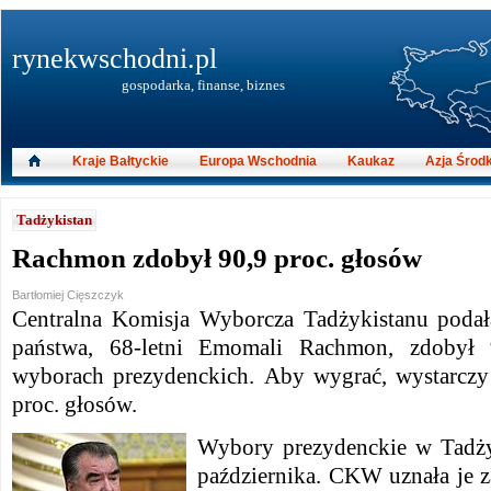
rynekwschodni.pl
gospodarka, finanse, biznes
Kraje Bałtyckie
Europa Wschodnia
Kaukaz
Azja Środ
Tadżykistan
Rachmon zdobył 90,9 proc. głosów
Bartłomiej Cięszczyk
Centralna Komisja Wyborcza Tadżykistanu podała,
państwa, 68-letni Emomali Rachmon, zdobył
wyborach prezydenckich.
Aby wygrać, wystarczy
proc. głosów.
Wybory prezydenckie w Tadżyk
października. CKW uznała
je 