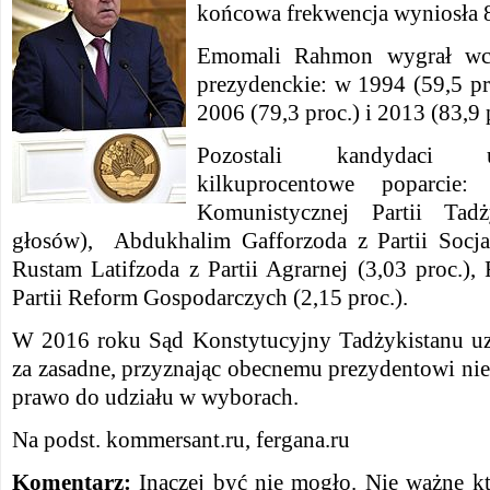
końcowa frekwencja wyniosła 8
Emomali Rahmon wygrał wcz
prezydenckie: w 1994 (59,5 pro
2006 (79,3 proc.) i 2013 (83,9 
Pozostali kandydaci u
kilkuprocentowe poparcie
Komunistycznej Partii Tadż
głosów), Abdukhalim Gafforzoda z Partii Socjali
Rustam Latifzoda z Partii Agrarnej (3,03 proc.)
Partii Reform Gospodarczych (2,15 proc.).
W 2016 roku Sąd Konstytucyjny Tadżykistanu uz
za zasadne, przyznając obecnemu prezydentowi nie
prawo do udziału w wyborach.
Na podst. kommersant.ru, fergana.ru
Komentarz:
Inaczej być nie mogło. Nie ważne kto