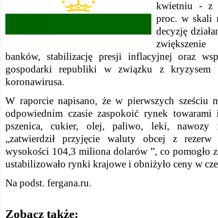
kwietniu - z
proc. w skali
decyzję dział
zwiększenie
banków, stabilizację presji inflacyjnej oraz ws
gospodarki republiki w związku z kryzysem
koronawirusa.
W raporcie napisano, że w pierwszych sześciu 
odpowiednim czasie zaspokoić rynek towarami
pszenica, cukier, olej, paliwo, leki, nawoz
„zatwierdził przyjęcie waluty obcej z rezer
wysokości 104,3 miliona dolarów ”, co pomogło zł
ustabilizowało rynki krajowe i obniżyło ceny w cz
Na podst. fergana.ru.
Zobacz także: