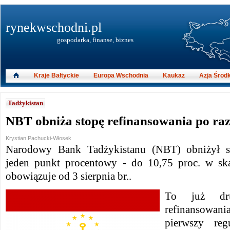
rynekwschodni.pl
gospodarka, finanse, biznes
Kraje Bałtyckie
Europa Wschodnia
Kaukaz
Azja Środ
Tadżykistan
NBT obniża stopę refinansowania po raz
Krystian Pachucki-Włosek
Narodowy Bank Tadżykistanu (NBT) obniżył st
jeden punkt procentowy - do 10,75 proc. w sk
obowiązuje od 3 sierpnia br..
To już dru
refinansowan
pierwszy reg