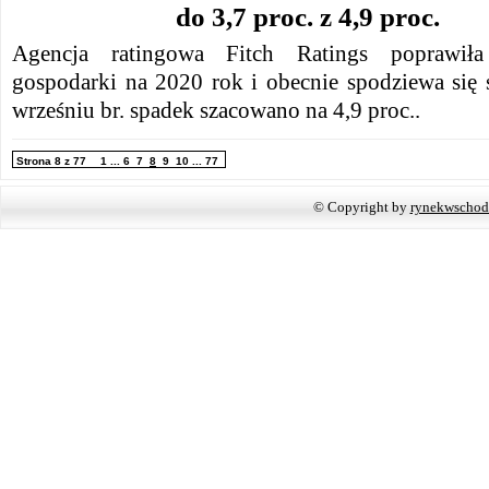
do 3,7 proc. z 4,9 proc.
Agencja ratingowa Fitch Ratings poprawiła
gospodarki na 2020 rok i obecnie spodziewa się 
wrześniu br. spadek szacowano na 4,9 proc..
Strona 8 z 77
1
...
6
7
8
9
10
...
77
© Copyright by
rynekwschod