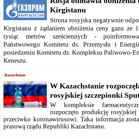
Rosja odmawia obniżenia 
Kirgistanu
Strona rosyjska negatywnie odpow
Kirgistanu z żądaniem obniżenia ceny gazu ze 
tysiąc metrów sześciennych - poinformował
Państwowego Komitetu ds. Przemysłu i Energi
posiedzeniu Komitetu ds. Kompleksu Paliwowo-E
Keneszu.
Kazachstan
W Kazachstanie rozpoczęł
rosyjskiej szczepionki Spu
W kompleksie farmaceutyc
rozpoczęto produkcję rosyjskiej
przeciwko koronawirusowi. Taka informacja zosta
prasową rządu Republiki Kazachstanu.