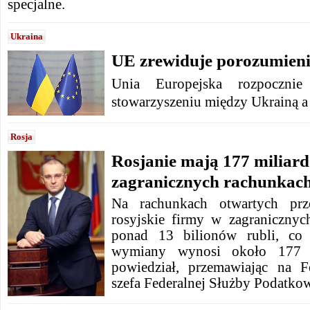
specjalne.
Ukraina
UE zrewiduje porozumieni
Unia Europejska rozpoczni
stowarzyszeniu między Ukrainą 
Rosja
Rosjanie mają 177 miliar
zagranicznych rachunkac
Na rachunkach otwartych prz
rosyjskie firmy w zagranicznyc
ponad 13 bilionów rubli, co
wymiany wynosi około 177 
powiedział, przemawiając na F
szefa Federalnej Służby Podatkow