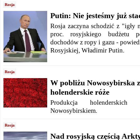
Rosja
Putin: Nie jesteśmy już st
Rosja zaczyna schodzić z "igły 
proc. rosyjskiego budżetu p
dochodów z ropy i gazu - powiedz
Rosyjskiej, Władimir Putin.
Rosja
W pobliżu Nowosybirska z
holenderskie róże
Produkcja holenderskic
Nowosybirskiem.
Rosja
Nad rosyjską częścią Arkty