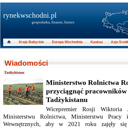
rynekwschodni.pl
gospodarka, finanse, biznes
Kraje Bałtyckie
Europa Wschodnia
Kaukaz
Azja Środ
Wiadomości
Tadżykistan
Ministerstwo Rolnictwa Ro
przyciągnąć pracowników
Tadżykistanu
Wicepremier Rosji Wiktoria 
Ministerstwu Rolnictwa, Ministerstwu Pracy 
Wewnętrznych, aby w 2021 roku zajęły się 