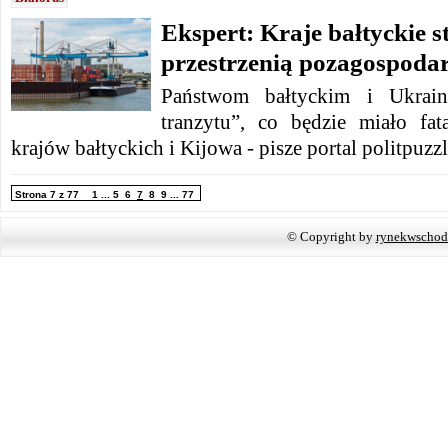
Ekspert: Kraje bałtyckie st
przestrzenią pozagospoda
Państwom bałtyckim i Ukrain
tranzytu”, co będzie miało fa
krajów bałtyckich i Kijowa - pisze portal politpuzzl
Strona 7 z 77
1
...
5
6
7
8
9
...
77
© Copyright by
rynekwschod