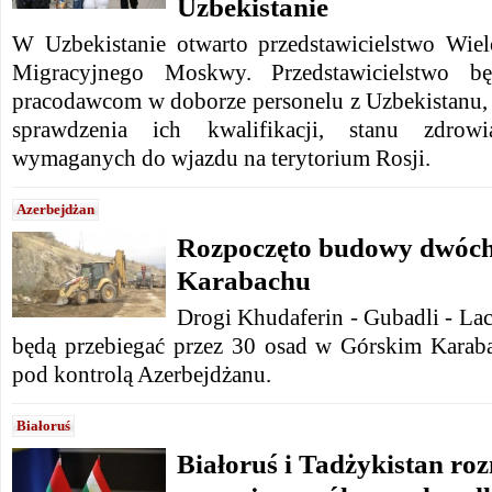
Uzbekistanie
W
Uzbekistanie
otwarto przedstawicielstwo Wie
Migracyjnego
Moskwy.
Przedstawicielstwo 
pracodawcom w doborze personelu z Uzbekistanu, 
sprawdzenia ich kwalifikacji, stanu zdro
wymaganych do wjazdu na terytorium Rosji.
Azerbejdżan
Rozpoczęto budowy dwóch
Karabachu
Drogi Khudaferin - Gubadli - Lac
będą przebiegać przez 30 osad w Górskim Karabac
pod kontrolą Azerbejdżanu.
Białoruś
Białoruś i Tadżykistan ro