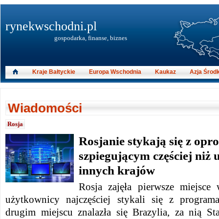
rynekwschodni.pl
gospodarka, finanse, biznes
Kraje Bałtyckie
Europa Wschodnia
Kaukaz
Azja Środ
Wiadomości
Rosja
Rosjanie stykają się z o
szpiegującym częściej niż
innych krajów
Rosja zajęła pierwsze miejsce
użytkownicy najczęściej stykali się z program
drugim miejscu znalazła się Brazylia, za nią S