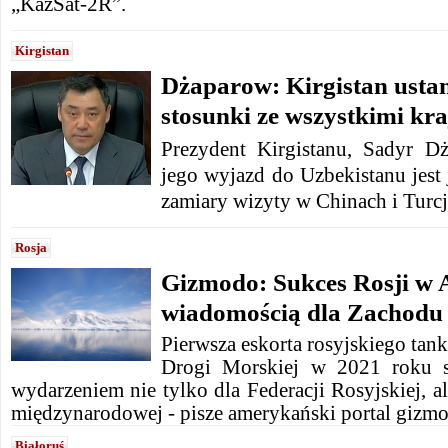
„KazSat-2R”.
Kirgistan
Dżaparow: Kirgistan usta
stosunki ze wszystkimi kr
Prezydent Kirgistanu, Sadyr D
jego wyjazd do Uzbekistanu jest 
zamiary wizyty w Chinach i Turcj
Rosja
Gizmodo: Sukces Rosji w A
wiadomością dla Zachodu
Pierwsza eskorta rosyjskiego ta
Drogi Morskiej w 2021 roku s
wydarzeniem nie tylko dla Federacji Rosyjskiej, al
międzynarodowej - pisze amerykański portal gizm
Białoruś