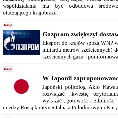
współdziałania ma być odbudowa środowis
otaczającego krajobrazu.
Rosja
Gazprom zwiększył dosta
Eksport do krajów spoza WNP wzr
miliarda metrów sześciennych) d
sześciennych
gazu - p
oinformowa
Rosja
W Japonii zaproponowano
Japoński politolog Akio Kawat
rozwiązać „kwestię terytorial
wykazać „gotowość i zdolność”
między Rosją kontynentalną a Południowymi Kury