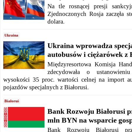
Na tle rosnącej presji sankcy
Zjednoczonych Rosja zaczęła s
dolara.
Ukraina
Ukraina wprowadza specja
autobusów i ciężarówek z 
Międzyresortowa Komisja Han
zdecydowała o ustanowieni
wysokości 35 proc. wartości celnej na import a
pojazdów specjalnych z Białorusi.
Białoruś
Bank Rozwoju Białorusi pr
mln BYN na wsparcie gos
Bank Rozwoju Białorusi pr