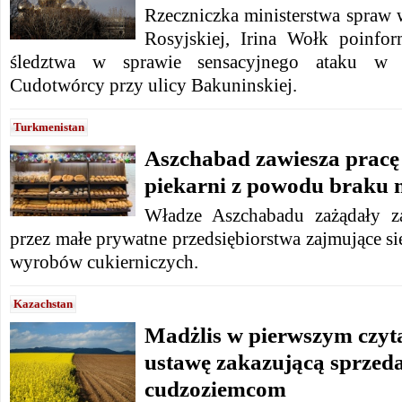
Rzeczniczka ministerstwa spraw 
Rosyjskiej, Irina Wołk poinfo
śledztwa w sprawie sensacyjnego ataku w 
Cudotwórcy przy ulicy Bakuninskiej.
Turkmenistan
Aszchabad zawiesza prac
piekarni z powodu braku 
Władze Aszchabadu zażądały za
przez małe prywatne przedsiębiorstwa zajmujące s
wyrobów cukierniczych.
Kazachstan
Madżlis w pierwszym czyta
ustawę zakazującą sprzeda
cudzoziemcom