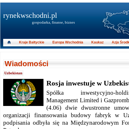
rynekwschodni.pl
gospodarka, finanse, biznes
Kraje Bałtyckie
Europa Wschodnia
Kaukaz
Azja Środ
Wiadomości
Uzbekistan
Rosja inwestuje w Uzbekis
Spółka inwestycyjno-hol
Management Limited i Gazpromb
(4.06) dwie dwustronne umow
organizacji finansowania budowy fabryk w Uz
podpisania odbyła się na Międzynarodowym 