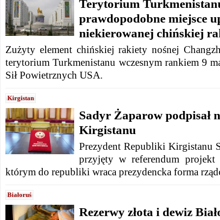
Terytorium Turkmenistan
prawdopodobne miejsce 
niekierowanej chińskiej ra
Zużyty element chińskiej rakiety nośnej Chang
terytorium Turkmenistanu wczesnym rankiem 9 m
Sił Powietrznych USA.
Kirgistan
Sadyr Żaparow podpisał n
Kirgistanu
Prezydent Republiki Kirgistanu 
przyjęty w referendum projekt 
którym do republiki wraca prezydencka forma rząd
Białoruś
Rezerwy złota i dewiz Biał