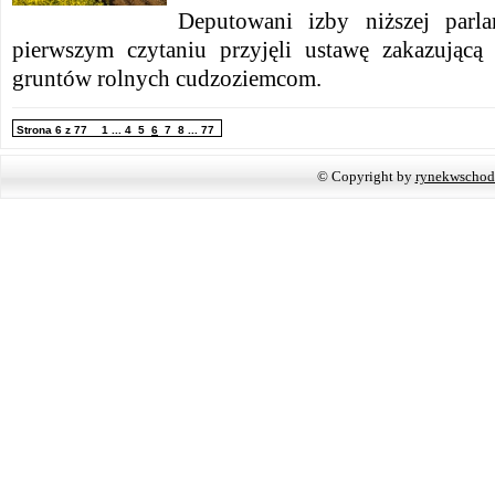
Deputowani izby niższej parl
pierwszym czytaniu przyjęli ustawę zakazującą
gruntów rolnych cudzoziemcom.
Strona 6 z 77
1
...
4
5
6
7
8
...
77
© Copyright by
rynekwschod