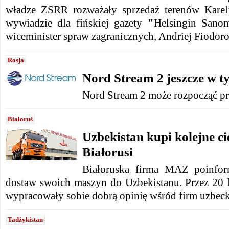
władze ZSRR rozważały sprzedaż terenów Karel
wywiadzie dla fińskiej gazety
"
Helsingin Sanom
wiceminister spraw zagranicznych, Andriej Fiodor
Rosja
Nord Stream 2 jeszcze w 
Nord Stream 2 może rozpocząć pr
Białoruś
Uzbekistan kupi kolejne c
Białorusi
Białoruska firma MAZ poinfor
dostaw swoich maszyn do Uzbekistanu. Przez 20 l
wypracowały sobie dobrą opinię wśród firm uzbeck
Tadżykistan