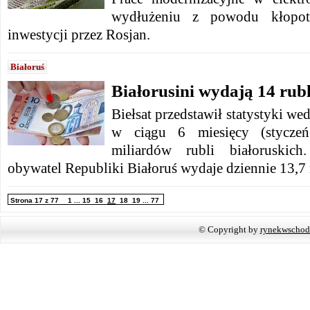
wydłużeniu z powodu kłopo
inwestycji przez Rosjan.
Białoruś
Białorusini wydają 14 rubl
Biełsat przedstawił statystyki we
w ciągu 6 miesięcy (styczeń
miliardów rubli białoruskich
obywatel Republiki Białoruś wydaje dziennie 13,7 
Strona 17 z 77
1
...
15
16
17
18
19
...
77
© Copyright by
rynekwschod