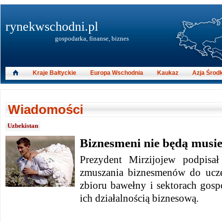
rynekwschodni.pl
gospodarka, finanse, biznes
Kraje Bałtyckie
Europa Wschodnia
Kaukaz
Azja Środ
Wiadomości
Uzbekistan
Biznesmeni nie będą musie
Prezydent Mirzijojew podpisa
zmuszania biznesmenów do ucze
zbioru bawełny i sektorach gosp
ich działalnością biznesową.