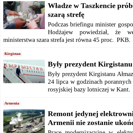
Władze w Taszkencie prób
szarą strefę
Podczas briefingu minister gospo
Hodżajew powiedział, że w
ministerstwa szara strefa jest równa 45 proc. PKB.
Kirgistan
Były prezydent Kirgistanu 
Były prezydent Kirgistanu Ałma
24 lipca w godzinach porannych 
rosyjskiej bazy lotniczej w Kant.
Armenia
Remont jedynej elektrown
Armenii nie zostanie uko
Prace modernizacyjne w elekt