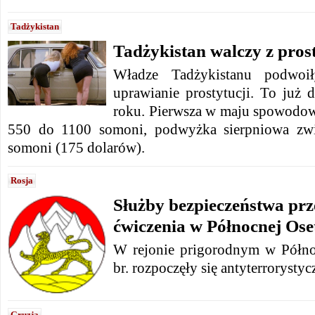
Tadżykistan
Tadżykistan walczy z pros
Władze Tadżykistanu podwoił
uprawianie prostytucji. To ju
roku. Pierwsza w maju spowodowa
550 do 1100 somoni, podwyżka sierpniowa zwi
somoni (175 dolarów).
Rosja
Służby bezpieczeństwa pr
ćwiczenia w Północnej Oset
W rejonie prigorodnym w Północ
br. rozpoczęły się antyterrorystyc
Gruzja