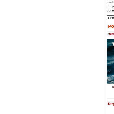
medi
doty
ogłas
Stro
Po
Aze
Kirg