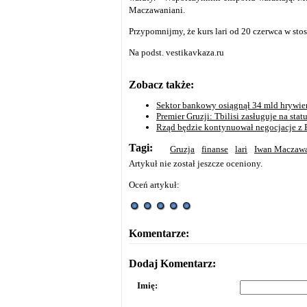
Maczawaniani.
Przypomnijmy, że kurs lari od 20 czerwca w stos
Na podst. vestikavkaza.ru
Zobacz także:
Sektor bankowy osiągnął 34 mld hrywie
Premier Gruzji: Tbilisi zasługuje na sta
Rząd będzie kontynuował negocjacje z
Tagi:
Gruzja
finanse
lari
Iwan Maczawa
Artykuł nie został jeszcze oceniony.
Oceń artykuł:
Komentarze:
Dodaj Komentarz:
Imię: