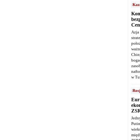
Kaz
Kon
bez
Cen
Azja
stra
poło
ważn
Chin
boga
zaso
naft
w Tu
Ros
Eur
ekon
ZS
Jedn
Puti
wie
międ