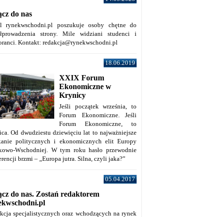
ącz do nas
al rynekwschodni.pl poszukuje osoby chętne do
łprowadzenia strony. Mile widziani studenci i
oranci. Kontakt: redakcja@rynekwschodni.pl
18.06.2019
XXIX Forum
Ekonomiczne w
Krynicy
Jeśli początek września, to
Forum Ekonomiczne. Jeśli
Forum Ekonomiczne, to
ica. Od dwudziestu dziewięciu lat to najważniejsze
kanie politycznych i ekonomicznych elit Europy
kowo-Wschodniej. W tym roku hasło przewodnie
rencji brzmi – „Europa jutra. Silna, czyli jaka?”
05.04.2017
ącz do nas. Zostań redaktorem
ekwschodni.pl
kcja specjalistycznych oraz wchodzących na rynek