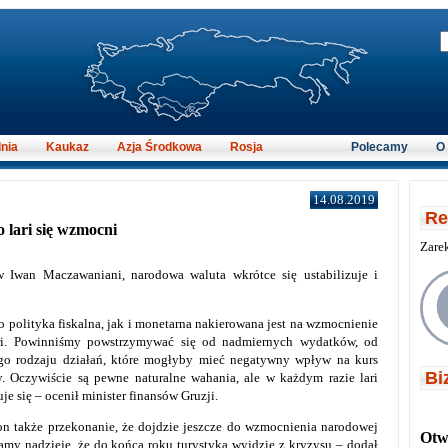
nia
Kaukaz
Azja Środkowa
Rosja
Polecamy
O
14.08.2019
Re
o lari się wzmocni
Zare
w Iwan Maczawaniani, narodowa waluta wkrótce się ustabilizuje i
o polityka fiskalna, jak i monetarna nakierowana jest na wzmocnienie
ari. Powinniśmy powstrzymywać się od nadmiernych wydatków, od
go rodzaju działań, które mogłyby mieć negatywny wpływ na kurs
Bi
. Oczywiście są pewne naturalne wahania, ale w każdym razie lari
uje się – ocenił minister finansów Gruzji.
on także przekonanie, że dojdzie jeszcze do wzmocnienia narodowej
Otwi
amy nadzieję, że do końca roku turystyka wyjdzie z kryzysu – dodał