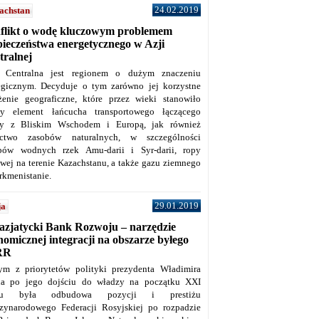
24.02.2019
achstan
flikt o wodę kluczowym problemem
pieczeństwa energetycznego w Azji
tralnej
 Centralna jest regionem o dużym znaczeniu
tegicznym. Decyduje o tym zarówno jej korzystne
żenie geograficzne, które przez wieki stanowiło
y element łańcucha transportowego łączącego
y z Bliskim Wschodem i Europą, jak również
ctwo zasobów naturalnych, w szczególności
bów wodnych rzek Amu-darii i Syr-darii, ropy
owej na terenie Kazachstanu, a także gazu ziemnego
rkmenistanie.
29.01.2019
ja
azjatycki Bank Rozwoju – narzędzie
omicznej integracji na obszarze byłego
RR
ym z priorytetów polityki prezydenta Władimira
na po jego dojściu do władzy na początku XXI
ku była odbudowa pozycji i prestiżu
zynarodowego Federacji Rosyjskiej po rozpadzie