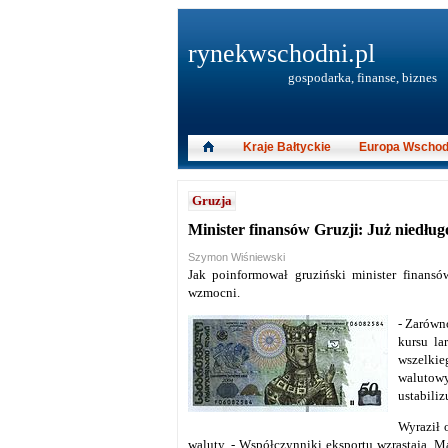
rynekwschodni.pl
gospodarka, finanse, biznes
Kraje Bałtyckie
Europa Wschod
Gruzja
Minister finansów Gruzji: Już niedług
Szymon Wiśniewski
Jak poinformował gruziński minister finansó
wzmocni.
- Zarówn
kursu l
wszelkie
walutowy
ustabiliz
Wyraził 
waluty. - Współczynniki eksportu wzrastają. M