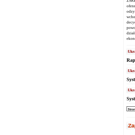
ZSRR
ofen
odz
wcho
decy
powo
dział
ekon
Ukr
Rap
Ukr
Sys
Ukr
Sys
Stro
Za