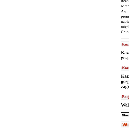
licz
w ra
Azji
prom
nabi
międ
Chin
Kaz
Kaz
gos
Kaz
Kaz
gos
zag
Ros
Wal
Stro
Wi