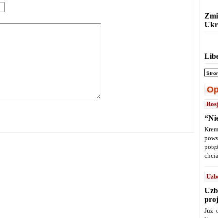
Zmi
Ukr
Lib
Stro
Op
Ros
“Ni
Krem
pows
potę
chcia
Uzb
Uzb
pro
Już 