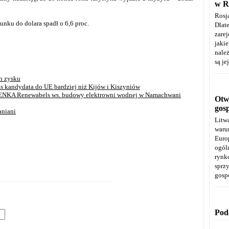
w R
Rosj
unku do dolara spadł o 6,6 proc.
Dla
zare
jaki
należ
są je
n zysku
tus kandydata do UE bardziej niż Kijów i Kiszyniów
 ENKA Renewabels ws. budowy elektrowni wodnej w Namachwani
Otwa
gos
niani
Litw
warun
Euro
ogól
rynk
spr
gosp
Pod