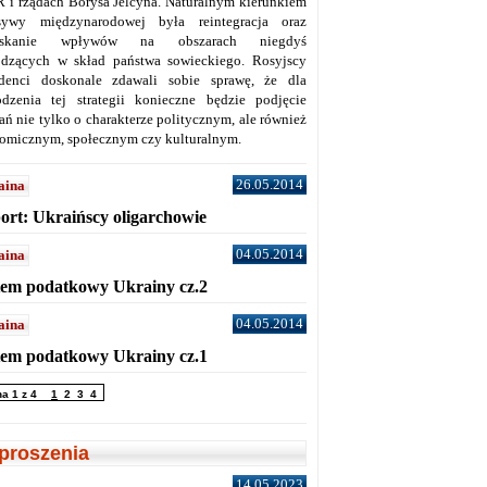
 i rządach Borysa Jelcyna. Naturalnym kierunkiem
sywy międzynarodowej była reintegracja oraz
yskanie wpływów na obszarach niegdyś
dzących w skład państwa sowieckiego. Rosyjscy
denci doskonale zdawali sobie sprawę, że dla
dzenia tej strategii konieczne będzie podjęcie
ań nie tylko o charakterze politycznym, ale również
omicznym, społecznym czy kulturalnym.
26.05.2014
aina
ort: Ukraińscy oligarchowie
04.05.2014
aina
tem podatkowy Ukrainy cz.2
04.05.2014
aina
tem podatkowy Ukrainy cz.1
na 1 z 4
1
2
3
4
proszenia
14.05.2023