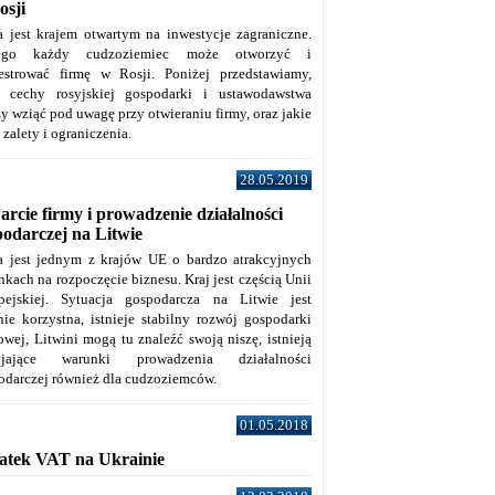
osji
a jest krajem otwartym na inwestycje zagraniczne.
tego każdy cudzoziemiec może otworzyć i
jestrować firmę w Rosji. Poniżej przedstawiamy,
e cechy rosyjskiej gospodarki i ustawodawstwa
y wziąć pod uwagę przy otwieraniu firmy, oraz jakie
j zalety i ograniczenia.
28.05.2019
rcie firmy i prowadzenie działalności
podarczej na Litwie
a jest jednym z krajów UE o bardzo atrakcyjnych
kach na rozpoczęcie biznesu. Kraj jest częścią Unii
pejskiej. Sytuacja gospodarcza na Litwie jest
nie korzystna, istnieje stabilny rozwój gospodarki
owej, Litwini mogą tu znaleźć swoją niszę, istnieją
zyjające warunki prowadzenia działalności
odarczej również dla cudzoziemców.
01.05.2018
atek VAT na Ukrainie