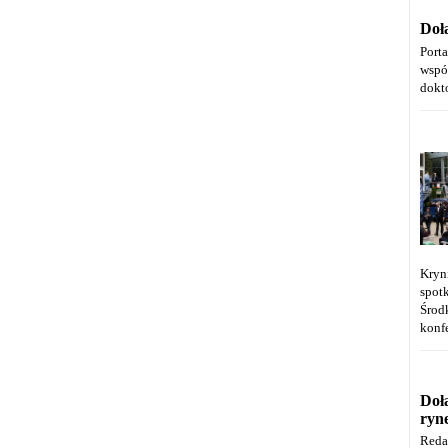
Doł
Port
wspó
dokt
Kryn
spot
Środ
konfe
Doł
ryn
Reda