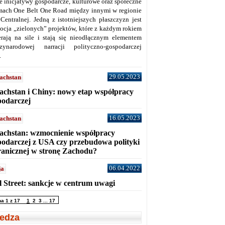
ne inicjatywy gospodarcze, kulturowe oraz społeczne
mach One Belt One Road między innymi w regionie
 Centralnej. Jedną z istotniejszych płaszczyzn jest
ocja „zielonych” projektów, które z każdym rokiem
erają na sile i stają się nieodłącznym elementem
zynarodowej narracji polityczno-gospodarczej
.
29.05.2023
achstan
achstan i Chiny: nowy etap współpracy
podarczej
16.05.2023
achstan
achstan: wzmocnienie współpracy
podarczej z USA czy przebudowa polityki
ranicznej w stronę Zachodu?
06.04.2022
ja
l Street: sankcje w centrum uwagi
na 1 z 17
1
2
3
...
17
edza