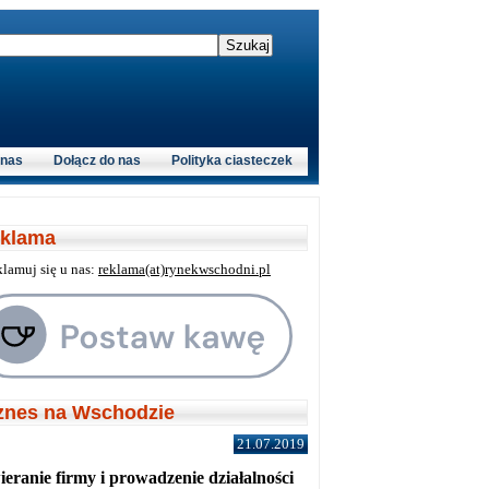
 nas
Dołącz do nas
Polityka ciasteczek
klama
klamuj się u nas:
reklama(at)rynekwschodni.pl
znes na Wschodzie
21.07.2019
eranie firmy i prowadzenie działalności