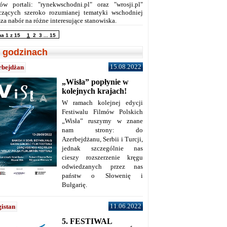
ów portali: "rynekwschodni.pl" oraz "wrosji.pl"
czących szeroko rozumianej tematyki wschodniej
za nabór na różne interesujące stanowiska.
na 1 z 15
1
2
3
...
15
 godzinach
15.08.2022
rbejdżan
„Wisła” popłynie w
kolejnych krajach!
W ramach kolejnej edycji
Festiwalu Filmów Polskich
„Wisła” ruszymy w znane
nam strony: do
Azerbejdżanu, Serbii i Turcji,
jednak szczególnie nas
cieszy rozszerzenie kręgu
odwiedzanych przez nas
państw o Słowenię i
Bułgarię.
11.06.2022
istan
5. FESTIWAL