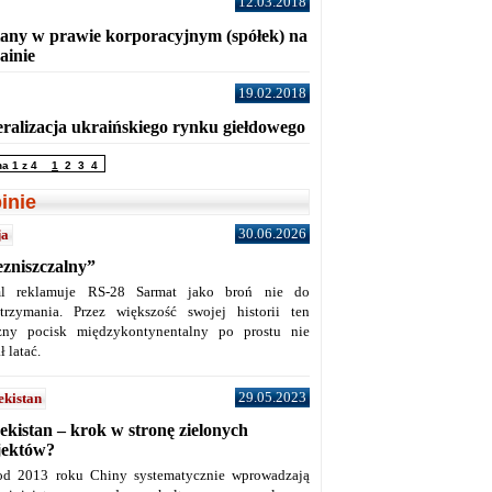
12.03.2018
any w prawie korporacyjnym (spółek) na
ainie
19.02.2018
eralizacja ukraińskiego rynku giełdowego
na 1 z 4
1
2
3
4
inie
30.06.2026
ja
ezniszczalny”
l reklamuje RS-28 Sarmat jako broń nie do
trzymania. Przez większość swojej historii ten
żny pocisk międzykontynentalny po prostu nie
ł latać.
29.05.2023
ekistan
ekistan – krok w stronę zielonych
jektów?
od 2013 roku Chiny systematycznie wprowadzają