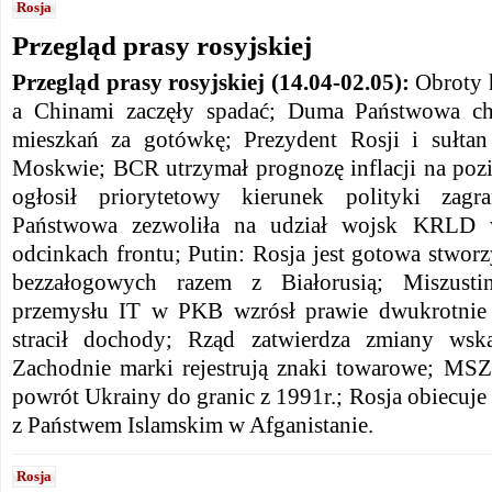
Rosja
Przegląd prasy rosyjskiej
Przegląd prasy rosyjskiej (14.04-02.05):
Obroty 
a Chinami zaczęły spadać; Duma Państwowa ch
mieszkań za gotówkę; Prezydent Rosji i sułt
Moskwie; BCR utrzymał prognozę inflacji na pozi
ogłosił priorytetowy kierunek polityki zagr
Państwowa zezwoliła na udział wojsk KRLD 
odcinkach frontu; Putin: Rosja jest gotowa stwo
bezzałogowych razem z Białorusią; Miszusti
przemysłu IT w PKB wzrósł prawie dwukrotnie 
stracił dochody; Rząd zatwierdza zmiany wsk
Zachodnie marki rejestrują znaki towarowe; MSZ
powrót Ukrainy do granic z 1991r.; Rosja obiecuj
z Państwem Islamskim w Afganistanie.
Rosja