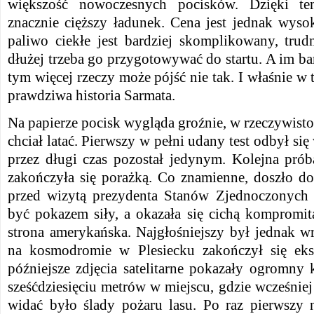
większość nowoczesnych pocisków. Dzięki t
znacznie cięższy ładunek. Cena jest jednak wyso
paliwo ciekłe jest bardziej skomplikowany, trud
dłużej trzeba go przygotowywać do startu. A im ba
tym więcej rzeczy może pójść nie tak. I właśnie w 
prawdziwa historia Sarmata.
Na papierze pocisk wygląda groźnie, w rzeczywistoś
chciał latać. Pierwszy w pełni udany test odbył si
przez długi czas pozostał jedynym. Kolejna pró
zakończyła się porażką. Co znamienne, doszło do
przed wizytą prezydenta Stanów Zjednoczonych 
być pokazem siły, a okazała się cichą kompromita
strona amerykańska. Najgłośniejszy był jednak w
na kosmodromie w Plesiecku zakończył się eksp
późniejsze zdjęcia satelitarne pokazały ogromny 
sześćdziesięciu metrów w miejscu, gdzie wcześniej
widać było ślady pożaru lasu. Po raz pierwszy