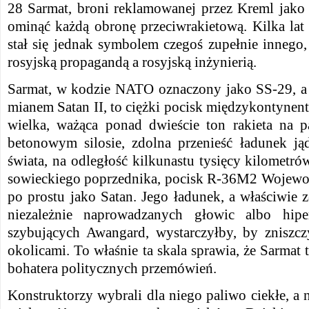
28 Sarmat, broni reklamowanej przez Kreml jako 
ominąć każdą obronę przeciwrakietową. Kilka lat
stał się jednak symbolem czegoś zupełnie innego,
rosyjską propagandą a rosyjską inżynierią.
Sarmat, w kodzie NATO oznaczony jako SS-29, a
mianem Satan II, to ciężki pocisk międzykontynenta
wielka, ważąca ponad dwieście ton rakieta na p
betonowym silosie, zdolna przenieść ładunek j
świata, na odległość kilkunastu tysięcy kilometró
sowieckiego poprzednika, pocisk R-36M2 Wojewo
po prostu jako Satan. Jego ładunek, a właściwie 
niezależnie naprowadzanych głowic albo hipe
szybujących Awangard, wystarczyłby, by zniszc
okolicami. To właśnie ta skala sprawia, że Sarmat 
bohatera politycznych przemówień.
Konstruktorzy wybrali dla niego paliwo ciekłe, a n