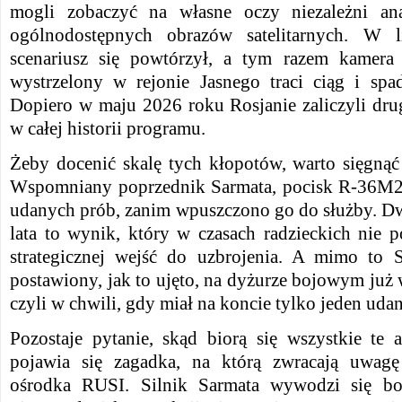
mogli zobaczyć na własne oczy niezależni anal
ogólnodostępnych obrazów satelitarnych. W l
scenariusz się powtórzył, a tym razem kamera 
wystrzelony w rejonie Jasnego traci ciąg i spa
Dopiero w maju 2026 roku Rosjanie zaliczyli dru
w całej historii programu.
Żeby docenić skalę tych kłopotów, warto sięgnąć
Wspomniany poprzednik Sarmata, pocisk R-36M2,
udanych prób, zanim wpuszczono go do służby. Dw
lata to wynik, który w czasach radzieckich nie 
strategicznej wejść do uzbrojenia. A mimo to Sa
postawiony, jak to ujęto, na dyżurze bojowym już
czyli w chwili, gdy miał na koncie tylko jeden udan
Pozostaje pytanie, skąd biorą się wszystkie te
pojawia się zagadka, na którą zwracają uwagę 
ośrodka RUSI. Silnik Sarmata wywodzi się bo