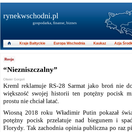
rynekwschodni.pl
gospodarka, finanse, biznes
Kraje Bałtyckie
Europa Wschodnia
Kaukaz
Azja Środ
Rosja
“Niezniszczalny”
Oliwier Gorgoń
Kreml reklamuje RS-28 Sarmat jako broń nie do
większość swojej historii ten potężny pocisk 
prostu nie chciał latać.
Wiosną 2018 roku Władimir Putin pokazał świat
potężny pocisk przelatuje nad biegunem i spa
Florydy. Tak zachodnia opinia publiczna po raz p