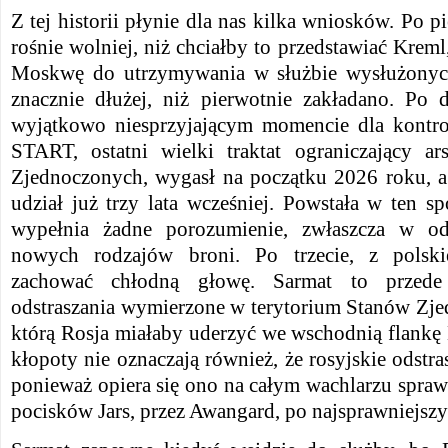
Z tej historii płynie dla nas kilka wniosków. Po pi
rośnie wolniej, niż chciałby to przedstawiać Kreml
Moskwę do utrzymywania w służbie wysłużony
znacznie dłużej, niż pierwotnie zakładano. Po d
wyjątkowo niesprzyjającym momencie dla kontro
START, ostatni wielki traktat ograniczający a
Zjednoczonych, wygasł na początku 2026 roku, a
udział już trzy lata wcześniej. Powstała w ten sp
wypełnia żadne porozumienie, zwłaszcza w od
nowych rodzajów broni. Po trzecie, z polski
zachować chłodną głowę. Sarmat to przede 
odstraszania wymierzone w terytorium Stanów Zje
którą Rosja miałaby uderzyć we wschodnią flankę
kłopoty nie oznaczają również, że rosyjskie odstras
ponieważ opiera się ono na całym wachlarzu spra
pocisków Jars, przez Awangard, po najsprawniejsz