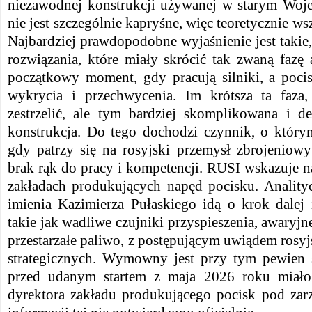
niezawodnej konstrukcji używanej w starym Woj
nie jest szczególnie kapryśne, więc teoretycznie w
Najbardziej prawdopodobne wyjaśnienie jest taki
rozwiązania, które miały skrócić tak zwaną fazę 
początkowy moment, gdy pracują silniki, a pocis
wykrycia i przechwycenia. Im krótsza ta faza,
zestrzelić, ale tym bardziej skomplikowana i d
konstrukcja. Do tego dochodzi czynnik, o którym
gdy patrzy się na rosyjski przemysł zbrojeniowy 
brak rąk do pracy i kompetencji. RUSI wskazuje 
zakładach produkujących napęd pocisku. Anality
imienia Kazimierza Pułaskiego idą o krok dalej i
takie jak wadliwe czujniki przyspieszenia, awaryjn
przestarzałe paliwo, z postępującym uwiądem rosyj
strategicznych. Wymowny jest przy tym pewien 
przed udanym startem z maja 2026 roku miało
dyrektora zakładu produkującego pocisk pod zarz