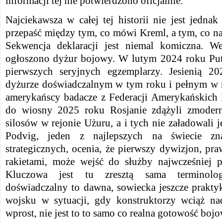
informacji tej nie potwierdzono oficjalnie.
Najciekawsza w całej tej historii nie jest jednak 
przepaść między tym, co mówi Kreml, a tym, co na
Sekwencja deklaracji jest niemal komiczna. 
ogłoszono dyżur bojowy. W lutym 2024 roku Put
pierwszych seryjnych egzemplarzy. Jesienią 
dyżurze doświadczalnym w tym roku i pełnym w
amerykańscy badacze z Federacji Amerykańskich 
do wiosny 2025 roku Rosjanie zdążyli zmodern
silosów w rejonie Użuru, a i tych nie załadowali j
Podvig, jeden z najlepszych na świecie zn
strategicznych, ocenia, że pierwszy dywizjon, p
rakietami, może wejść do służby najwcześniej 
Kluczowa jest tu zresztą sama terminolo
doświadczalny to dawna, sowiecka jeszcze prakty
wojsku w sytuacji, gdy konstruktorzy wciąż na
wprost, nie jest to to samo co realna gotowość bojo