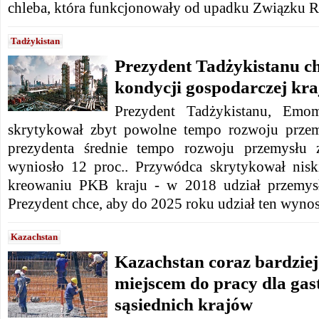
chleba, która funkcjonowały od upadku Związku R
Tadżykistan
Prezydent Tadżykistanu c
kondycji gospodarczej kra
Prezydent Tadżykistanu, Emo
skrytykował zbyt powolne tempo rozwoju prze
prezydenta średnie tempo rozwoju przemysłu z
wyniosło 12 proc.. Przywódca skrytykował nisk
kreowaniu PKB kraju - w 2018 udział przemysł
Prezydent chce, aby do 2025 roku udział ten wynosi
Kazachstan
Kazachstan coraz bardzie
miejscem do pracy dla gas
sąsiednich krajów