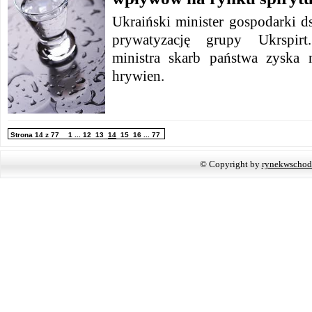
Ukraiński minister gospodarki d
prywatyzację grupy Ukrspir
ministra skarb państwa zyska
hrywien.
Strona 14 z 77
1
...
12
13
14
15
16
...
77
© Copyright by
rynekwschod