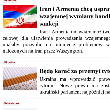
Armenia
Iran i Armenia chcą uspr
wzajemnej wymiany hand
sankcji
Iran i Armenia omawiały możliwo
celowej dla ułatwienia prowadzenia wzajemneg
miałaby pozwolić na ominięcie problemów wy
nałożonych na Iran przez Waszyngton.
Ukraina
Będą karać za przemyt tyt
Ukraina ma wprowadzić prawo
tytoniu. Nowe prawo ma zosta
ukraiński parlament najpóźniej n
Uzbekistan