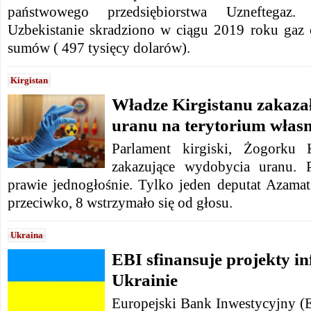
państwowego przedsiębiorstwa Uzneftegaz
Uzbekistanie skradziono w ciągu 2019 roku gaz o
sumów ( 497 tysięcy dolarów).
Kirgistan
Władze Kirgistanu zakaza
uranu na terytorium włas
Parlament kirgiski, Żogorku 
zakazujące wydobycia uranu. P
prawie jednogłośnie. Tylko jeden deputat Azama
przeciwko, 8 wstrzymało się od głosu.
Ukraina
EBI sfinansuje projekty in
Ukrainie
Europejski Bank Inwestycyjny (E