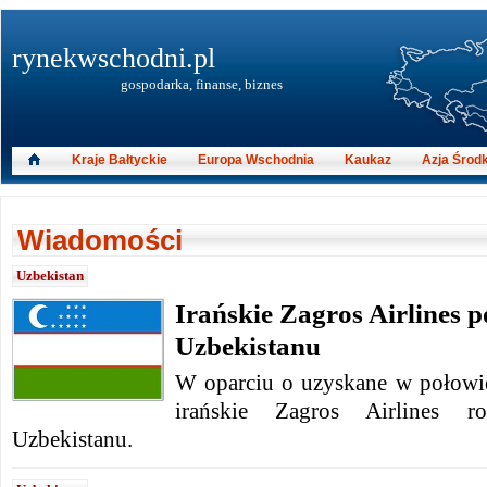
rynekwschodni.pl
gospodarka, finanse, biznes
Kraje Bałtyckie
Europa Wschodnia
Kaukaz
Azja Środ
Wiadomości
Uzbekistan
Irańskie Zagros Airlines p
Uzbekistanu
W oparciu o uzyskane w połowie
irańskie Zagros Airlines r
Uzbekistanu.