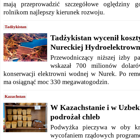
mają przeprowadzić szczegółowe oględziny g
rolnikom najlepszy kierunek rozwoju.
Tadżykistan
Tadżykistan wycenił kosz
Nureckiej Hydroelektrown
Przewodniczący niższej izby p
wskazał 700 milionów dolaró
konserwacji elektrowni wodnej w Nurek. Po rem
ma osiągnąć moc 330 megawatogodzin.
Kazachstan
W Kazachstanie i w Uzbeki
podrożał chleb
Podwyżka pieczywa w oby kra
wycofaniem rządowych programó