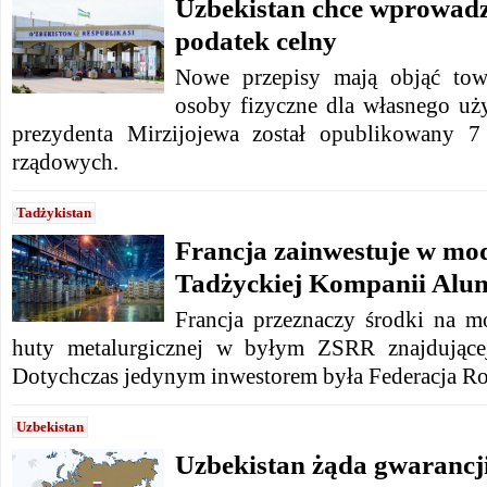
Uzbekistan chce wprowadzi
podatek celny
Nowe przepisy mają objąć tow
osoby fizyczne dla własnego uży
prezydenta Mirzijojewa został opublikowany 7 
rządowych.
Tadżykistan
Francja zainwestuje w mo
Tadżyckiej Kompanii Alu
Francja przeznaczy środki na mo
huty metalurgicznej w byłym ZSRR znajdującej
Dotychczas jedynym inwestorem była Federacja Ro
Uzbekistan
Uzbekistan żąda gwarancji